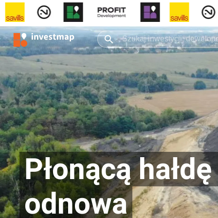
Płonącą hałdę
odnowa