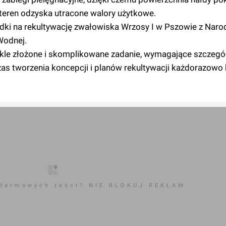
 teren odzyska utracone walory użytkowe.
odki na rekultywację zwałowiska Wrzosy I w Pszowie z Na
Wodnej.
ykle złożone i skomplikowane zadanie, wymagające szczeg
czas tworzenia koncepcji i planów rekultywacji każdorazowo 
 darmowych teści? NIE BLOKUJ REKLAM