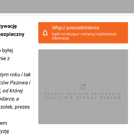
tywację
Włącz powiadomienia
bezpieczny
bądź na bieżąco i otrzymuj najświeższe
informacje
 byłej
nie z
tym roku i tak
ńców Pszowa i
 od której
Chcesz dobrych darmowych
darce, a
teści? NIE BLOKUJ REKLAM
ołek, prezes
iem
yzję