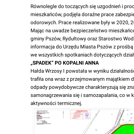
Równolegle do toczących się uzgodnień i proc
mieszkańców, podjęła doraźne prace zabezpiec
odorowych. Prace realizowane były w 2020, 20
Mając na uwadze bezpieczeństwo mieszkańcó
gminy Pszów, Rydułtowy oraz Starostwo Wodz
informacja do Urzędu Miasta Pszów z prośbą 
we wszystkich spotkaniach dotyczących działa
„SPADEK” PO KOPALNI ANNA
Hałda Wrzosy I powstała w wyniku działalnośc
trafiła ona wraz z przejmowanym majątkiem d
odpady powydobywcze charakteryzują się znac
samonagrzewania się i samozapalania, co w 
aktywności termicznej.