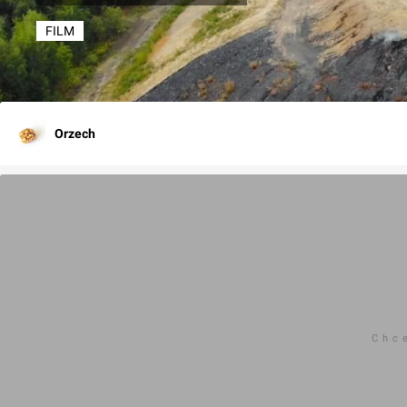
FILM
Orzech
Chc