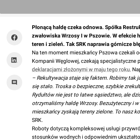
Płonącą hałdę czeka odnowa. Spółka Restruk
zwałowiska Wrzosy I w Pszowie. W efekcie 
teren i zieleń. Tak SRK naprawia górnicze błę
Na ten moment mieszkańcy Pszowa czekali o
Kompanii Węglowej, czekają specjalistyczne p
deklaracjami złożonymi w maju tego roku.
Nap
– Rekultywacja staje się faktem. Robimy tak j
się stało. Troska o bezpieczne, szybkie zrek
Rydułtów nie jest to łatwe sąsiedztwo, ale d
otrzymaliśmy hałdę Wrzosy. Bezużyteczny i w
mieszkańcy zyskają tereny zielone. To nasz k
SRK.
Roboty dotyczą kompleksowej usługi przywr
stosunków wodnych i odpowiednim ukształto