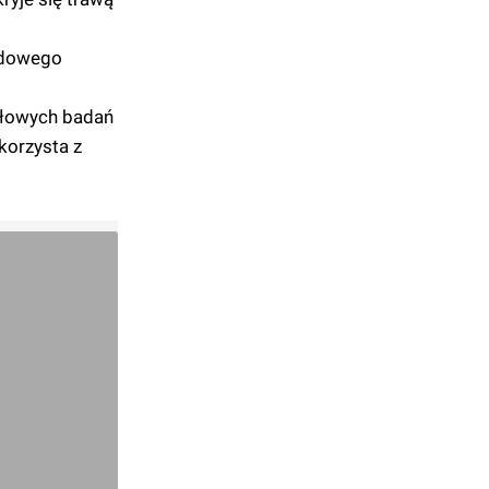
rodowego
ółowych badań
korzysta z