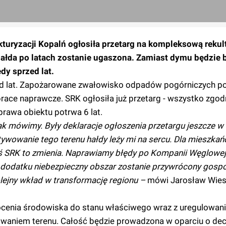
turyzacji Kopalń ogłosiła przetarg na kompleksową rekul
hałda po latach zostanie ugaszona. Zamiast dymu będzie 
dy sprzed lat.
d lat. Zapożarowane zwałowisko odpadów pogórniczych po
race naprawcze. SRK ogłosiła już przetarg - wszystko zgod
rawa obiektu potrwa 6 lat.
ak mówimy. Były deklaracje ogłoszenia przetargu jeszcze w 
ultywowanie tego terenu hałdy leży mi na sercu. Dla mieszka
ziś SRK to zmienia. Naprawiamy błędy po Kompanii Węglowej,
 dodatku niebezpieczny obszar zostanie przywrócony gospo
olejny wkład w transformację regionu –
mówi Jarosław Wiesz
ócenia środowiska do stanu właściwego wraz z uregulowan
waniem terenu. Całość będzie prowadzona w oparciu o dec