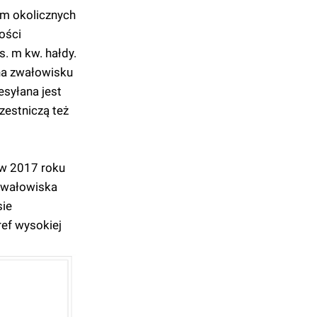
em okolicznych
ości
. m kw. hałdy.
na zwałowisku
syłana jest
zestniczą też
 w 2017 roku
 zwałowiska
sie
ef wysokiej