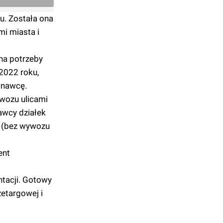
u. Została ona
mi miasta i
na potrzeby
2022 roku,
onawcę.
wozu ulicami
awcy działek
y (bez wywozu
ent
ntacji. Gotowy
etargowej i