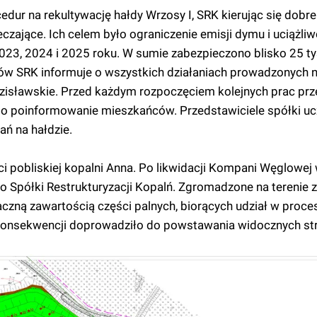
edur na rekultywację hałdy Wrzosy I, SRK kierując się dobr
zające. Ich celem było ograniczenie emisji dymu i uciążliw
23, 2024 i 2025 roku. W sumie zabezpieczono blisko 25 tys
w SRK informuje o wszystkich działaniach prowadzonych 
isławskie. Przed każdym rozpoczęciem kolejnych prac prze
o poinformowanie mieszkańców. Przedstawiciele spółki uc
ń na hałdzie.
i pobliskiej kopalni Anna. Po likwidacji Kompani Węglowej
o Spółki Restrukturyzacji Kopalń. Zgromadzone na terenie
zną zawartością części palnych, biorących udział w proce
konsekwencji doprowadziło do powstawania widocznych str