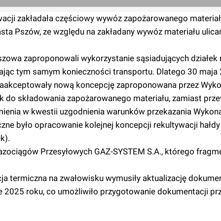
wacji zakładała częściowy wywóz zapożarowanego materiał
asta Pszów, ze względu na zakładany wywóz materiału ulica
szowa zaproponowali wykorzystanie sąsiadujących działek 
ając tym samym konieczności transportu. Dlatego 30 maja 
 zaakceptowały nową koncepcję zaproponowana przez Wyk
ek do składowania zapożarowanego materiału, zamiast prze
zumienia w kwestii uzgodnienia warunków przekazania Wykon
zne było opracowanie kolejnej koncepcji rekultywacji hałd
k).
Gazociągów Przesyłowych GAZ-SYSTEM S.A., którego fragm
acja termiczna na zwałowisku wymusiły aktualizację dokume
 2025 roku, co umożliwiło przygotowanie dokumentacji prz