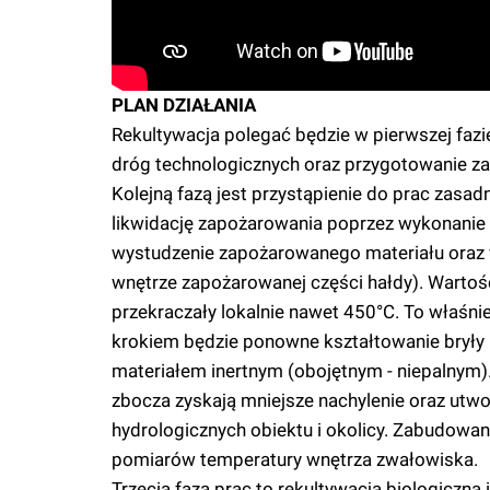
PLAN DZIAŁANIA
Rekultywacja polegać będzie w pierwszej faz
dróg technologicznych oraz przygotowanie za
Kolejną fazą jest przystąpienie do prac zasa
likwidację zapożarowania poprzez wykonanie
wystudzenie zapożarowanego materiału oraz 
wnętrze zapożarowanej części hałdy). Wartoś
przekraczały lokalnie nawet 450°C. To właśni
krokiem będzie ponowne kształtowanie bryły 
materiałem inertnym (obojętnym - niepalnym).
zbocza zyskają mniejsze nachylenie oraz utwo
hydrologicznych obiektu i okolicy. Zabudowa
pomiarów temperatury wnętrza zwałowiska.
Trzecia faza prac to rekultywacja biologiczna 