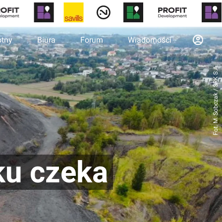
otny
Biura
Forum
Wiadomości
Fot. M. Sobczak / SRK S.A.
ku czeka