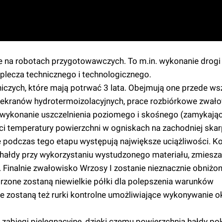
ie na robotach przygotowawczych. To m.in. wykonanie drogi
plecza technicznego i technologicznego.
dniczych, które mają potrwać 3 lata. Obejmują one przede w
 ekranów hydrotermoizolacyjnych, prace rozbiórkowe zwało
wykonanie uszczelnienia poziomego i skośnego (zamykają
ci temperatury powierzchni w ogniskach na zachodniej skar
e podczas tego etapu występują największe uciążliwości. K
hałdy przy wykorzystaniu wystudzonego materiału, zmiesz
 Finalnie zwałowisko Wrzosy I zostanie nieznacznie obniżon
rzone zostaną niewielkie półki dla polepszenia warunków
ne zostaną też rurki kontrolne umożliwiające wykonywanie 
i zabiegi pielęgnacyjne, dzięki czemu powierzchnia hałdy pok