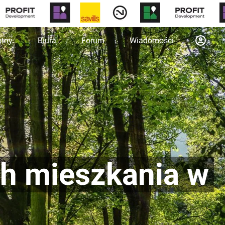
otny
Biura
Forum
Wiadomości
ch mieszkania w