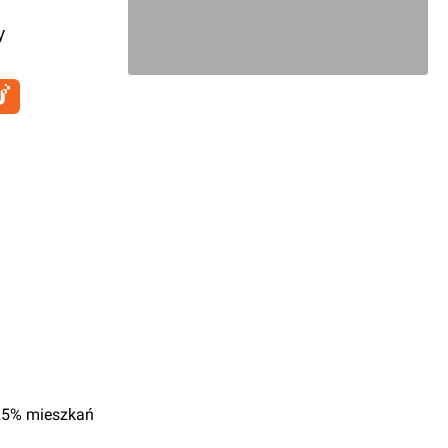
y
 25% mieszkań