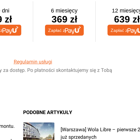
 dni
6 miesięcy
12 miesięc
 zł
369 zł
639 zł
 z
Zapłać z
Zapłać z
Regulamin usługi
y za dostęp. Po płatności skontaktujemy się z Tobą
PODOBNE ARTYKUŁY
emontu.
[Warszawa] Wola Libre – pierwsze
już sprzedanych