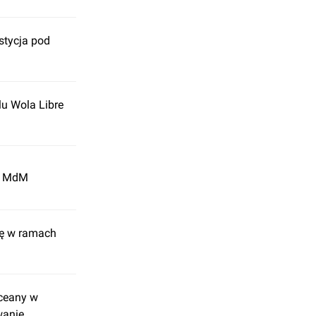
stycja pod
u Wola Libre
 w MdM
tę w ramach
Oceany w
wanie