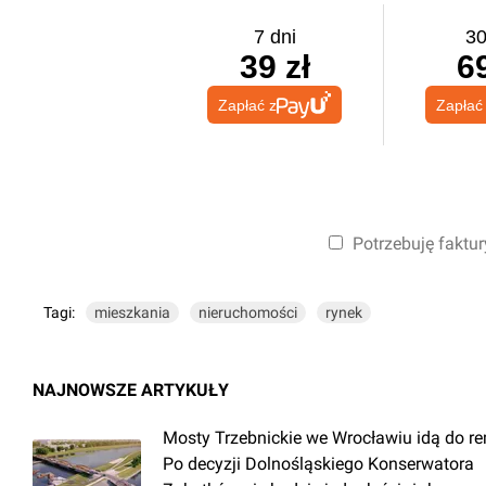
7 dni
30
39 zł
69
Zapłać z
Zapłać
Potrzebuję faktur
Tagi:
mieszkania
nieruchomości
rynek
NAJNOWSZE ARTYKUŁY
Mosty Trzebnickie we Wrocławiu idą do r
Po decyzji Dolnośląskiego Konserwatora