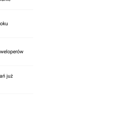
roku
eweloperów
ań już