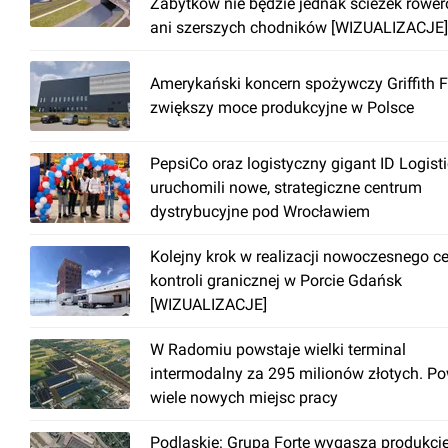
Zabytków nie będzie jednak ścieżek rowe
ani szerszych chodników [WIZUALIZACJE]
Amerykański koncern spożywczy Griffith 
zwiększy moce produkcyjne w Polsce
PepsiCo oraz logistyczny gigant ID Logist
uruchomili nowe, strategiczne centrum
dystrybucyjne pod Wrocławiem
Kolejny krok w realizacji nowoczesnego c
kontroli granicznej w Porcie Gdańsk
[WIZUALIZACJE]
W Radomiu powstaje wielki terminal
intermodalny za 295 milionów złotych. P
wiele nowych miejsc pracy
Podlaskie: Grupa Forte wygasza produkcj