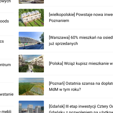
rowych
[wielkopolskie] Powstaje nowa inwe
Poznaniem
Foods
[Warszawa] 60% mieszkań na osiedl
ics
już sprzedanych
[Polska] Wciąż kupisz mieszkanie
entrum
[Poznań] Ostatnia szansa na dopła
MdM w tym roku?
owstanie
[Gdańsk] III etap inwestycji Cztery 
ę mebli
Gdańsku z pozwoleniem na użytko