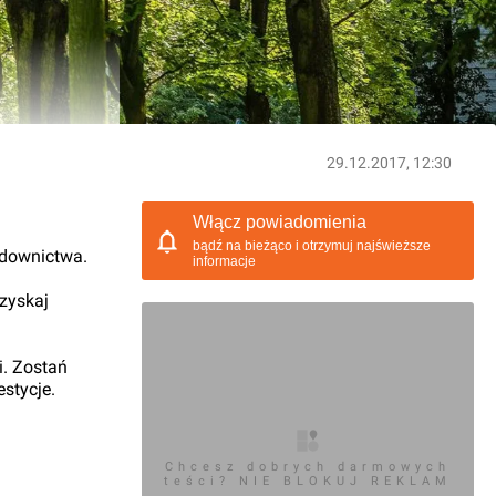
29.12.2017, 12:30
Włącz powiadomienia
bądź na bieżąco i otrzymuj najświeższe
udownictwa.
informacje
 zyskaj
i. Zostań
stycje.
Chcesz dobrych darmowych
teści? NIE BLOKUJ REKLAM