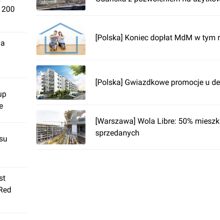
. 200
[Polska] Koniec dopłat MdM w tym 
ja
[Polska] Gwiazdkowe promocje u d
up
e
[Warszawa] Wola Libre: 50% mieszk
sprzedanych
su
st
 Red