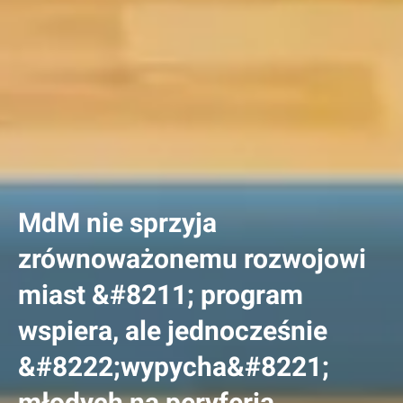
MdM nie sprzyja
zrównoważonemu rozwojowi
miast &#8211; program
wspiera, ale jednocześnie
&#8222;wypycha&#8221;
młodych na peryferia