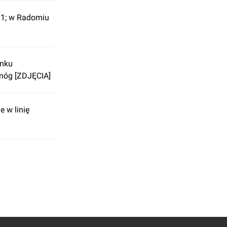
21; w Radomiu
anku
nóg [ZDJĘCIA]
e w linię