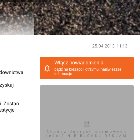
25.04.2013, 11:13
Włącz powiadomienia
bądź na bieżąco i otrzymuj najświeższe
udownictwa.
informacje
 zyskaj
i. Zostań
stycje.
Chcesz dobrych darmowych
teści? NIE BLOKUJ REKLAM