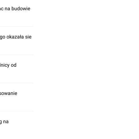
ac na budowie
o okazała sie
dnicy od
nsowanie
g na