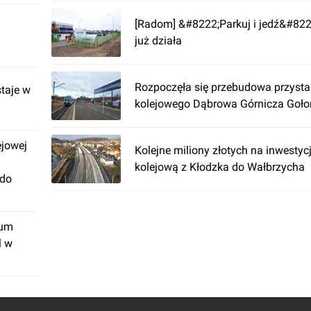
[Radom] &#8222;Parkuj i jedź&#82
już działa
Rozpoczęła się przebudowa przyst
taje w
kolejowego Dąbrowa Górnicza Goło
ejowej
Kolejne miliony złotych na inwestycj
kolejową z Kłodzka do Wałbrzycha
 do
rum
l w