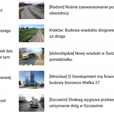
[Radom] Rośnie zaawansowanie pr
ać
obwodnicy
Kraków: Budowa wiaduktu drogoweg
rszego
za droga
el ibis
[dolnośląskie] Nowy wiadukt w Świ
 w tym
poniedziałku
[Wrocław] I2 Development ma fina
esowej
budowy biurowca Wielka 27
[Szczecin] Strabag wygrywa przetar
orii
utrzymanie dróg w Szczecinie