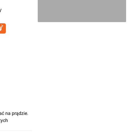
y
ć na prądzie.
tych