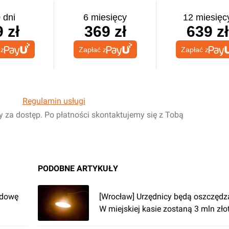
 dni
6 miesięcy
12 miesięc
 zł
369 zł
639 zł
 z
Zapłać z
Zapłać z
Regulamin usługi
y za dostęp. Po płatności skontaktujemy się z Tobą
PODOBNE ARTYKUŁY
udowę
[Wrocław] Urzędnicy będą oszczędza
W miejskiej kasie zostaną 3 mln zło