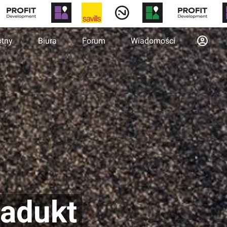
otny
Biura
Forum
Wiadomości
iadukt