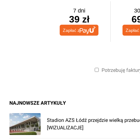
7 dni
30
39 zł
69
Zapłać z
Zapłać
Potrzebuję faktur
NAJNOWSZE ARTYKUŁY
Stadion AZS Łódź przejdzie wielką przeb
[WIZUALIZACJE]