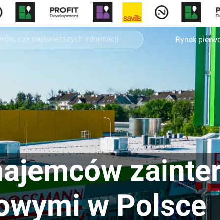
Rynek pierw
najemców zaint
owymi w Polsce