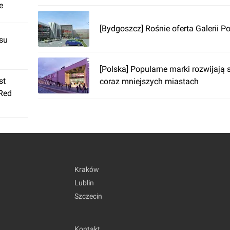
e
[Bydgoszcz] Rośnie oferta Galerii P
su
[Polska] Popularne marki rozwijają 
st
coraz mniejszych miastach
 Red
Kraków
Lublin
Szczecin
Kontakt