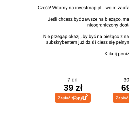
Cześć! Witamy na investmap.pl Twoim zaufa
Jeśli chcesz być zawsze na bieżąco, ma
nieograniczony dos
Nie przegap okazji, by być na bieżąco z 
subskrybentem już dziś i ciesz się pełn
Kliknij pon
7 dni
30
39 zł
69
Zapłać z
Zapłać