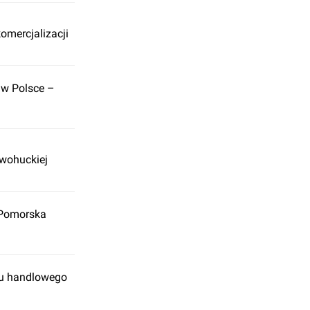
komercjalizacji
 w Polsce –
wohuckiej
 Pomorska
ku handlowego