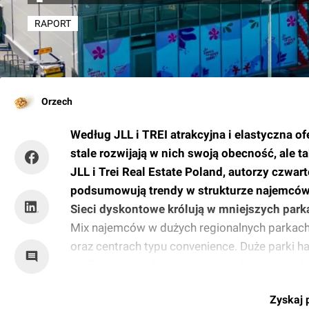
RAPORT
Orzech
Według JLL i TREI atrakcyjna i elastyczna o
stale rozwijają w nich swoją obecność, ale 
JLL i Trei Real Estate Poland, autorzy czwar
podsumowują trendy w strukturze najemcó
Sieci dyskontowe królują w mniejszych par
Mix najemców w dużych regionalnych parkach 
oraz centrach typu convenience. Duże parki
wielkopowierzchniowe wyspecjalizowane skle
zaspokajając potrzeby konkretnych klientów, 
Zyskaj 