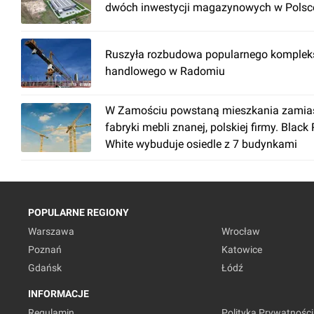
dwóch inwestycji magazynowych w Polsc
Ruszyła rozbudowa popularnego komplek
handlowego w Radomiu
W Zamościu powstaną mieszkania zamia
fabryki mebli znanej, polskiej firmy. Black
White wybuduje osiedle z 7 budynkami
POPULARNE REGIONY
Warszawa
Wrocław
Poznań
Katowice
Gdańsk
Łódź
INFORMACJE
Regulamin
Polityka Prywatności