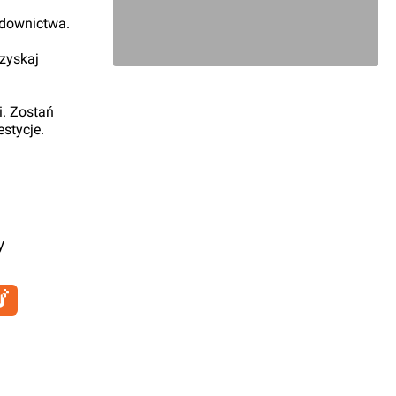
udownictwa.
 zyskaj
i. Zostań
stycje.
y