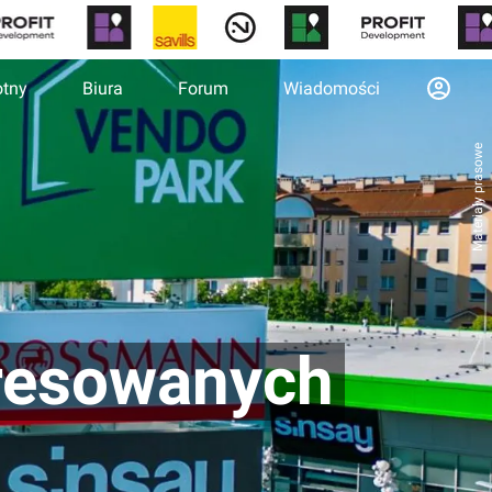
otny
Biura
Forum
Wiadomości
Materiały prasowe
eresowanych