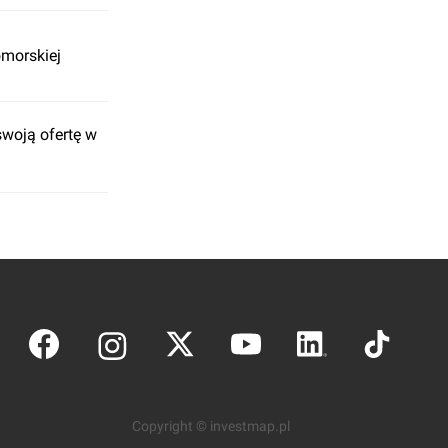
omorskiej
swoją ofertę w
Copyright © investmap.pl