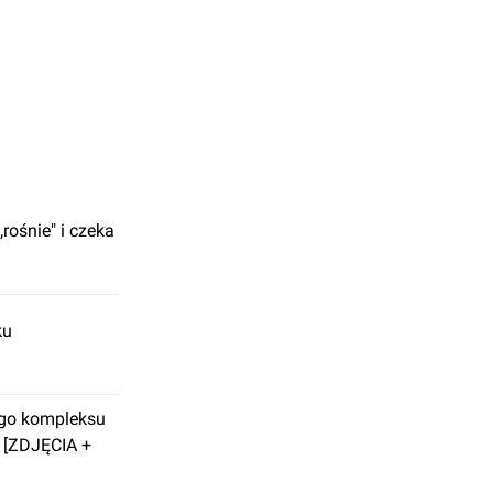
,rośnie" i czeka
ku
ego kompleksu
 [ZDJĘCIA +