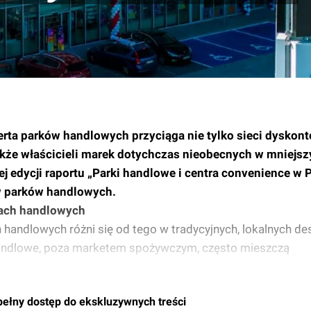
ferta parków handlowych przyciąga nie tylko sieci dyskont
także właścicieli marek dotychczas nieobecnych w mniejs
tej edycji raportu „Parki handlowe i centra convenience w 
w parków handlowych.
kach handlowych
handlowych różni się od tego w tradycyjnych, lokalnych de
 handlowe, poza marketem spożywczym, często mieszczą
py oferujące meble i wyposażenie domu (średnio zajmują 
którzy potrzebują tego typu produktów.
pełny dostęp do ekskluzywnych treści