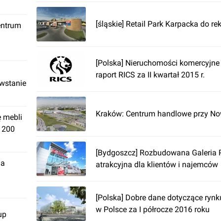
[śląskie] Retail Park Karpacka do re
entrum
[Polska] Nieruchomości komercyjne
raport RICS za II kwartał 2015 r.
owstanie
Kraków: Centrum handlowe przy No
ę mebli
. 200
[Bydgoszcz] Rozbudowana Galeria
ja
atrakcyjna dla klientów i najemców
[Polska] Dobre dane dotyczące ryn
w Polsce za I półrocze 2016 roku
up