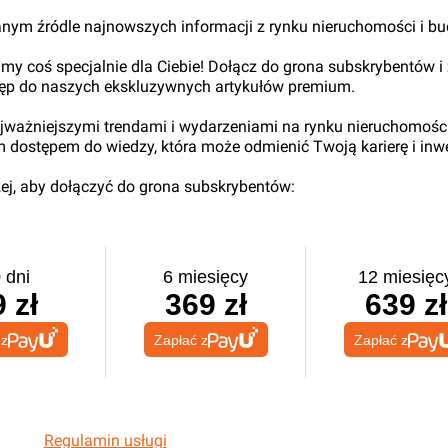
nym źródle najnowszych informacji z rynku nieruchomości i b
my coś specjalnie dla Ciebie! Dołącz do grona subskrybentów i
tęp do naszych ekskluzywnych artykułów premium.
najważniejszymi trendami i wydarzeniami na rynku nieruchomośc
ym dostępem do wiedzy, która może odmienić Twoją karierę i inwe
iżej, aby dołączyć do grona subskrybentów:
 dni
6 miesięcy
12 miesięc
 zł
369 zł
639 zł
 z
Zapłać z
Zapłać z
Regulamin usługi