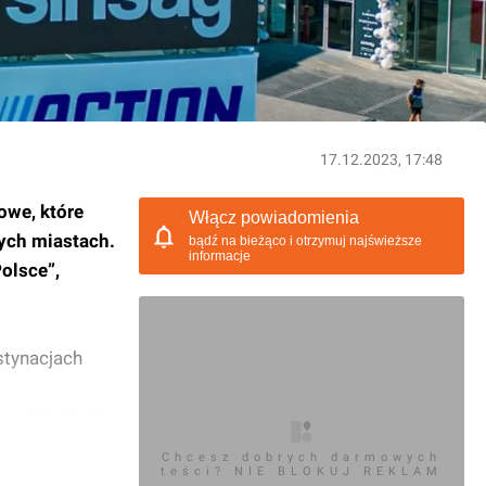
17.12.2023, 17:48
owe, które
Włącz powiadomienia
zych miastach.
bądź na bieżąco i otrzymuj najświeższe
informacje
Polsce”,
stynacjach
one 39% GLA),
Chcesz dobrych darmowych
teści? NIE BLOKUJ REKLAM