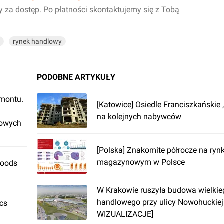
y za dostęp. Po płatności skontaktujemy się z Tobą
rynek handlowy
PODOBNE ARTYKUŁY
emontu.
[Katowice] Osiedle Franciszkańskie ,
na kolejnych nabywców
rowych
[Polska] Znakomite półrocze na ryn
magazynowym w Polsce
Foods
W Krakowie ruszyła budowa wielki
handlowego przy ulicy Nowohuckiej
ics
WIZUALIZACJE]