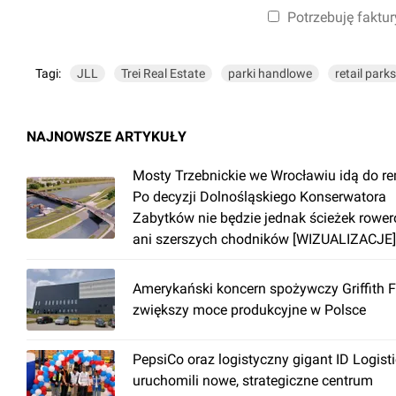
Potrzebuję faktur
Tagi:
JLL
Trei Real Estate
parki handlowe
retail parks
NAJNOWSZE ARTYKUŁY
Mosty Trzebnickie we Wrocławiu idą do r
Po decyzji Dolnośląskiego Konserwatora
Zabytków nie będzie jednak ścieżek rowe
ani szerszych chodników [WIZUALIZACJE]
Amerykański koncern spożywczy Griffith 
zwiększy moce produkcyjne w Polsce
PepsiCo oraz logistyczny gigant ID Logist
uruchomili nowe, strategiczne centrum