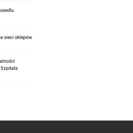
osiedlu
a
ne sieci sklepów
alności
 Szpitala