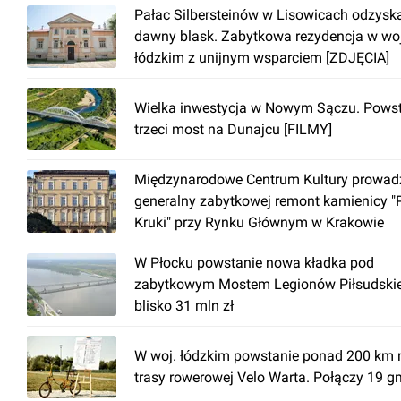
Pałac Silbersteinów w Lisowicach odzysk
dawny blask. Zabytkowa rezydencja w woj
łódzkim z unijnym wsparciem [ZDJĘCIA]
Wielka inwestycja w Nowym Sączu. Pows
trzeci most na Dunajcu [FILMY]
Międzynarodowe Centrum Kultury prowad
generalny zabytkowej remont kamienicy "
Kruki" przy Rynku Głównym w Krakowie
W Płocku powstanie nowa kładka pod
zabytkowym Mostem Legionów Piłsudski
blisko 31 mln zł
W woj. łódzkim powstanie ponad 200 km 
trasy rowerowej Velo Warta. Połączy 19 g