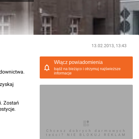
13.02.2013, 13:43
Włącz powiadomienia
bądź na bieżąco i otrzymuj najświeższe
udownictwa.
informacje
 zyskaj
i. Zostań
stycje.
Chcesz dobrych darmowych
teści? NIE BLOKUJ REKLAM