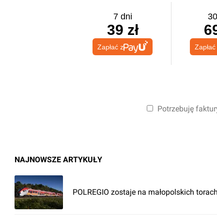
7 dni
30
39 zł
69
Zapłać z
Zapłać
Potrzebuję faktur
NAJNOWSZE ARTYKUŁY
POLREGIO zostaje na małopolskich torach