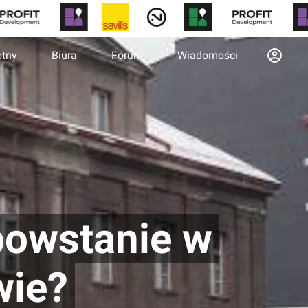
otny
Biura
Forum
Wiadomości
powstanie w
wie?