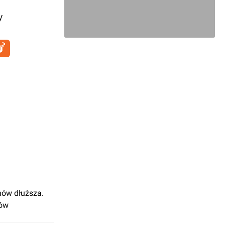
y
nów dłuższa.
jów