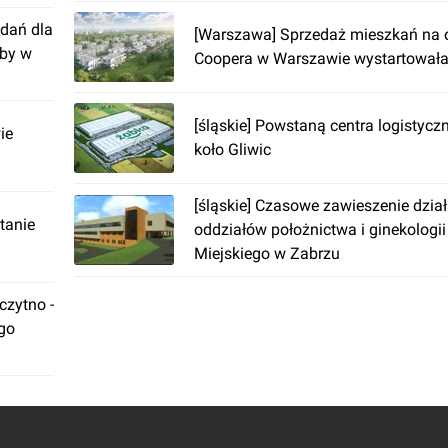
dań dla
[Warszawa] Sprzedaż mieszkań na 
żby w
Coopera w Warszawie wystartował
[śląskie] Powstaną centra logistycz
ie
koło Gliwic
[śląskie] Czasowe zawieszenie dział
tanie
oddziałów położnictwa i ginekologii
Miejskiego w Zabrzu
zytno -
ego