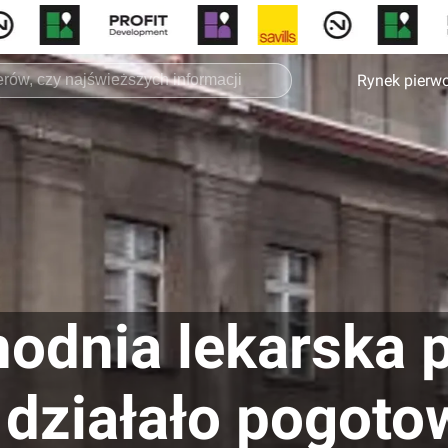
Rynek pierw
hodnia lekarska 
 działało pogoto