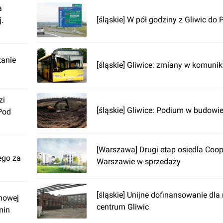
a
[śląskie] W pół godziny z Gliwic do 
.
tanie
[śląskie] Gliwice: zmiany w komunika
zi
[śląskie] Gliwice: Podium w budowi
Pod
[Warszawa] Drugi etap osiedla Coo
ego za
Warszawie w sprzedaży
[śląskie] Unijne dofinansowanie dl
nowej
centrum Gliwic
min