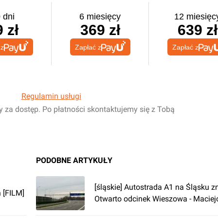
 dni
6 miesięcy
12 miesięc
 zł
369 zł
639 zł
 z
Zapłać z
Zapłać z
Regulamin usługi
y za dostęp. Po płatności skontaktujemy się z Tobą
PODOBNE ARTYKUŁY
[śląskie] Autostrada A1 na Śląsku z
 [FILM]
Otwarto odcinek Wieszowa - Macie