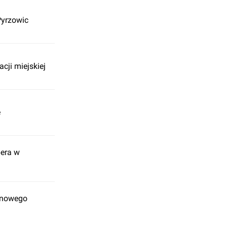
Pyrzowic
cji miejskiej
e
pera w
a nowego