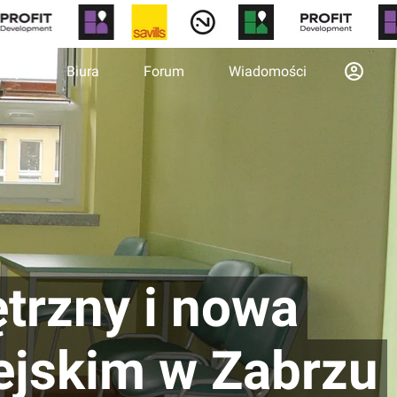
otny
Biura
Forum
Wiadomości
trzny i nowa
ejskim w Zabrzu