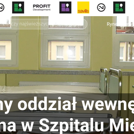
Rynek pierw
 oddział wewnę
na w Szpitalu Mi