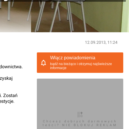
12.09.2013, 11:24
Włącz powiadomienia
bądź na bieżąco i otrzymuj najświeższe
udownictwa.
informacje
 zyskaj
i. Zostań
stycje.
Chcesz dobrych darmowych
teści? NIE BLOKUJ REKLAM