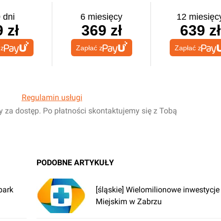
 dni
6 miesięcy
12 miesięc
 zł
369 zł
639 zł
 z
Zapłać z
Zapłać z
Regulamin usługi
y za dostęp. Po płatności skontaktujemy się z Tobą
PODOBNE ARTYKUŁY
park
[śląskie] Wielomilionowe inwestycje
Miejskim w Zabrzu