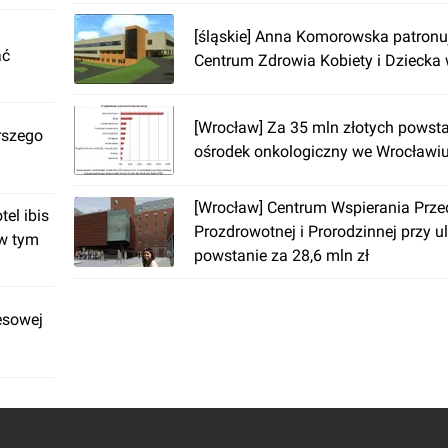
[śląskie] Anna Komorowska patronu
ać
Centrum Zdrowia Kobiety i Dziecka
[Wrocław] Za 35 mln złotych powst
rszego
ośrodek onkologiczny we Wrocławi
[Wrocław] Centrum Wspierania Prze
el ibis
Prozdrowotnej i Prorodzinnej przy u
 w tym
powstanie za 28,6 mln zł
esowej