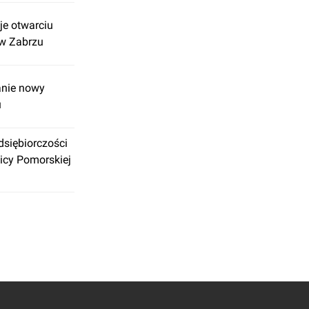
je otwarciu
 w Zabrzu
anie nowy
u
dsiębiorczości
licy Pomorskiej