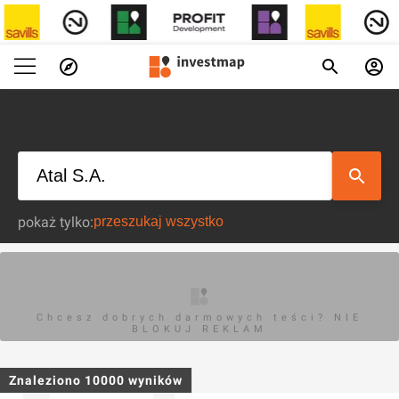
pokaż tylko:
Chcesz dobrych darmowych teści? NIE
BLOKUJ REKLAM
Znaleziono
10000
wyników