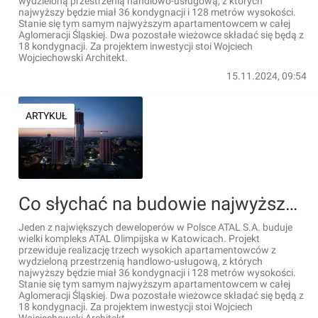
wydzieloną przestrzenią handlowo-usługową, z których
najwyższy będzie miał 36 kondygnacji i 128 metrów wysokości.
Stanie się tym samym najwyższym apartamentowcem w całej
Aglomeracji Śląskiej. Dwa pozostałe wieżowce składać się będą z
18 kondygnacji. Za projektem inwestycji stoi Wojciech
Wojciechowski Architekt.
15.11.2024, 09:54
ARTYKUŁ
Co słychać na budowie najwyższego budynku w Katowicach i woj. śląskim? [FILM]
Jeden z największych deweloperów w Polsce ATAL S.A. buduje
wielki kompleks ATAL Olimpijska w Katowicach. Projekt
przewiduje realizację trzech wysokich apartamentowców z
wydzieloną przestrzenią handlowo-usługową, z których
najwyższy będzie miał 36 kondygnacji i 128 metrów wysokości.
Stanie się tym samym najwyższym apartamentowcem w całej
Aglomeracji Śląskiej. Dwa pozostałe wieżowce składać się będą z
18 kondygnacji. Za projektem inwestycji stoi Wojciech