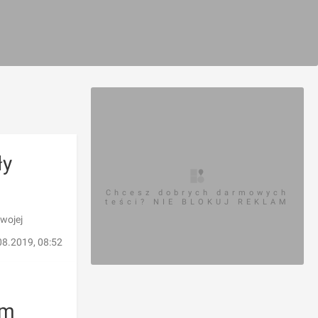
ły
Chcesz dobrych darmowych
teści? NIE BLOKUJ REKLAM
swojej
08.2019, 08:52
im