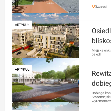
Szczecin
ARTYKUŁ
Osiedl
blisko
Miejska enkl
osiedl...
ARTYKUŁ
Rewita
dobie
Dobiega końc
Staromiejski
wyremontowa