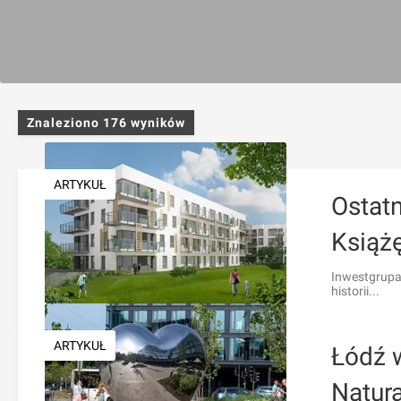
Znaleziono
176
wyników
ARTYKUŁ
Ostatn
Książę
Inwestgrupa 
historii...
ARTYKUŁ
Łódź 
Natur