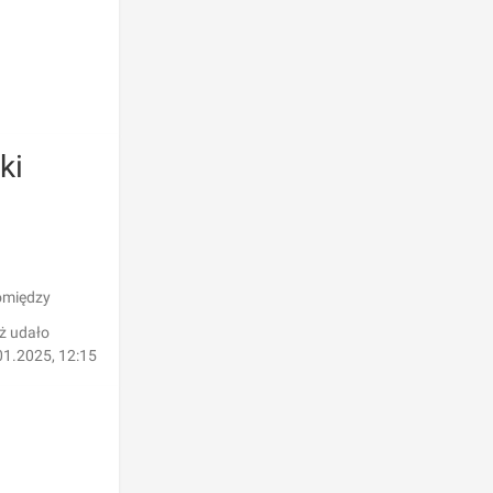
ki
pomiędzy
uż udało
01.2025, 12:15