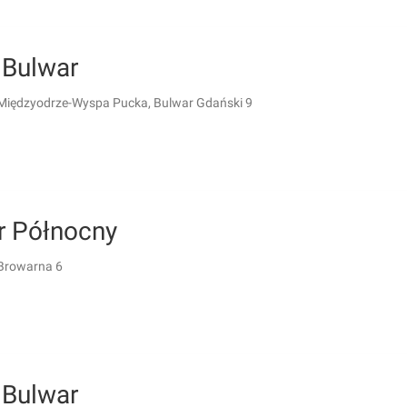
 Bulwar
 Międzyodrze-Wyspa Pucka, Bulwar Gdański 9
r Północny
Browarna 6
 Bulwar