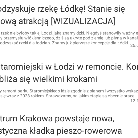
dzyskuje rzekę Łódkę! Stanie się
kową atrakcją [WIZUALIZACJA]
 rzek nie byłoby takiej Łodzi, jaką znamy dziś. Niegdyś stanowiły ważny 
ry przemysłu włókienniczego, dziś są ukryte pod ziemią lub płyną w kana
odzyskać rzeki dla łodzian. Znamy już pierwsze koncepcje dla Łódki.
26.
Staromiejski w Łodzi w remoncie. Ko
bliża się wielkimi krokami
remont parku Staromiejskiego idzie zgodnie z planem i wszystko wskazu
się wraz z 2023 rokiem. Sprawdzamy, na jakim etapie są obecnie prace.
12.
trum Krakowa powstaje nowa,
ystyczna kładka pieszo-rowerowa