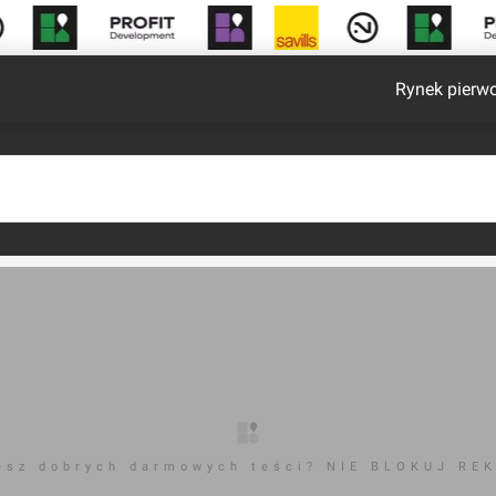
Rynek pierw
esz dobrych darmowych teści? NIE BLOKUJ RE