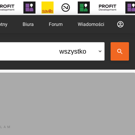
otny
Biura
Forum
Wiadomości
KLAM