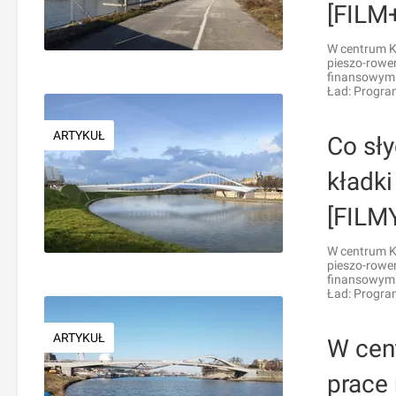
[FILM
W centrum K
pieszo-rower
finansowym 
Ład: Program
ARTYKUŁ
Co sły
kładk
[FILM
W centrum K
pieszo-rower
finansowym 
Ład: Program
ARTYKUŁ
W cen
prace 