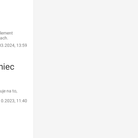
element
łach.
03.2024, 13:59
niec
je na to,
10.2023, 11:40