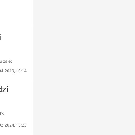
i
u zalet
04.2019, 10:14
dzi
rk
02.2024, 13:23