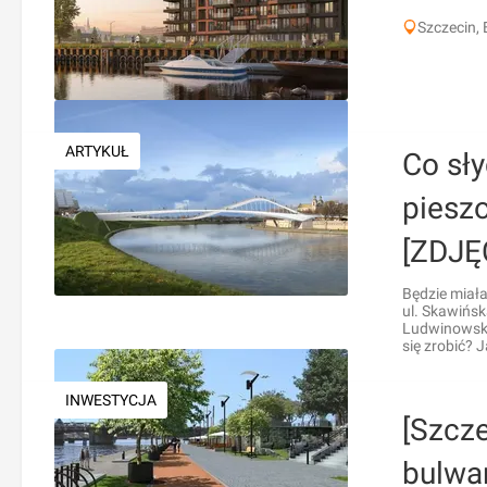
Szczecin,
ARTYKUŁ
Co sły
piesz
[ZDJĘ
Będzie miała
ul. Skawińsk
Ludwinowskie
się zrobić? 
INWESTYCJA
[Szcze
bulwa