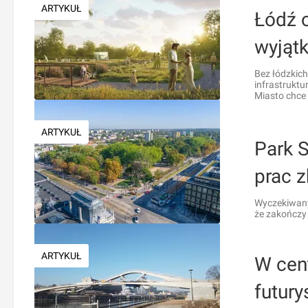
ARTYKUŁ
Łódź o
wyjąt
Bez łódzkich
infrastruktu
Miasto chce 
ARTYKUŁ
Park 
prac z
Wyczekiwany 
że zakończy 
ARTYKUŁ
W cen
futur