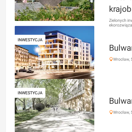
krajob
Zielonych in
ekorozwiązan
INWESTYCJA
Bulwa
Wrocław, 
INWESTYCJA
Bulwa
Wrocław, 