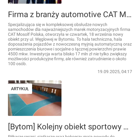
Firma z branży automotive CAT Mosolf Polska z nową inwestycją w Bytomiu
Specjalizująca się w kompleksowej obsłudze nowych
samochodów dla najważniejszych marek motoryzacyjnych firma
CAT Mosolf Polska, otworzyła w czwartek, 18 września nowy
obiekt przy ul. Węglowej w Bytomiu. To hala techniczna, hala
doposażenia pojazdów z nowoczesną myjnią automatyczną oraz
pomieszczenia biurowe i socjalne o łącznej powierzchni prawie
4500 mkw. Inwestycja warta blisko 17 mln zł nie tylko zwiększy
możliwości produkcyjne firmy, ale również zatrudnienie o około
100 osób.
19.09.2025, 04:17
ARTYKUŁ
[Bytom] Kolejny obiekt sportowy zmodernizowany
Piłkarze ręczni, siatkarze oraz bokserzy mają powody do