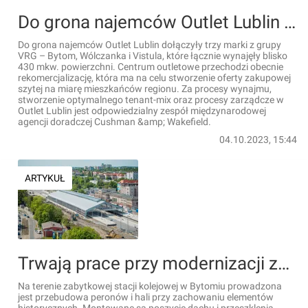
Do grona najemców Outlet Lublin dołączyły trzy marki z grupy VRG
Do grona najemców Outlet Lublin dołączyły trzy marki z grupy
VRG – Bytom, Wólczanka i Vistula, które łącznie wynajęły blisko
430 mkw. powierzchni. Centrum outletowe przechodzi obecnie
rekomercjalizację, która ma na celu stworzenie oferty zakupowej
szytej na miarę mieszkańców regionu. Za procesy wynajmu,
stworzenie optymalnego tenant-mix oraz procesy zarządcze w
Outlet Lublin jest odpowiedzialny zespół międzynarodowej
agencji doradczej Cushman &amp; Wakefield.
04.10.2023, 15:44
ARTYKUŁ
Trwają prace przy modernizacji zabytkowej stacji kolejowej w Bytomiu [FILMY]
Na terenie zabytkowej stacji kolejowej w Bytomiu prowadzona
jest przebudowa peronów i hali przy zachowaniu elementów