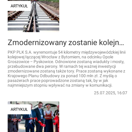
ARTYKUŁ
Zmodernizowany zostanie kolejny fragment linii kolejowej Wrocław - Opole - Bytom
PKP PLK S.A. wyremontuje 54 kilometry międzywojewódzkiej linii
kolejowej łączącej Wrocław z Bytomiem, na odcinku Opole
Groszowice – Pyskowice. Odnowione zostaną wiadukty i mosty,
przebudowane dwa perony. W ramach tej ważnej inwestycji
zmodernizowane zostaną także tory. Prace zostaną wykonane z
Krajowego Planu Odbudowy za ponad 100 mln zł. Z myślą o
pasażerach prace poprowadzone zostaną tak, by w jak
najmniejszym stopniu wpływać na zmiany w komunikacji.
25.07.2025, 16:07
ARTYKUŁ