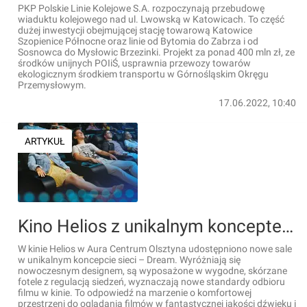
PKP Polskie Linie Kolejowe S.A. rozpoczynają przebudowę
wiaduktu kolejowego nad ul. Lwowską w Katowicach. To część
dużej inwestycji obejmującej stację towarową Katowice
Szopienice Północne oraz linie od Bytomia do Zabrza i od
Sosnowca do Mysłowic Brzezinki. Projekt za ponad 400 mln zł, ze
środków unijnych POIiŚ, usprawnia przewozy towarów
ekologicznym środkiem transportu w Górnośląskim Okręgu
Przemysłowym.
17.06.2022, 10:40
ARTYKUŁ
Kino Helios z unikalnym konceptem Dream w Aura Centrum Olsztyna
W kinie Helios w Aura Centrum Olsztyna udostępniono nowe sale
w unikalnym koncepcie sieci – Dream. Wyróżniają się
nowoczesnym designem, są wyposażone w wygodne, skórzane
fotele z regulacją siedzeń, wyznaczają nowe standardy odbioru
filmu w kinie. To odpowiedź na marzenie o komfortowej
przestrzeni do oglądania filmów w fantastycznej jakości dźwięku i