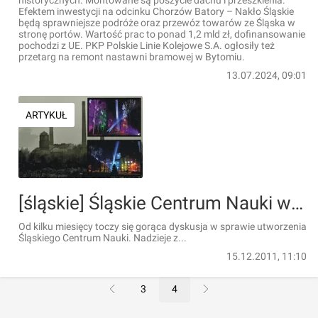
historycznych. Montowane są poszycie dachu i przeszklenia.
Efektem inwestycji na odcinku Chorzów Batory – Nakło Śląskie
będą sprawniejsze podróże oraz przewóz towarów ze Śląska w
stronę portów. Wartość prac to ponad 1,2 mld zł, dofinansowanie
pochodzi z UE. PKP Polskie Linie Kolejowe S.A. ogłosiły też
przetarg na remont nastawni bramowej w Bytomiu.
13.07.2024, 09:01
ARTYKUŁ
[śląskie] Śląskie Centrum Nauki w Bytomiu? Poprzyj apel!
Od kilku miesięcy toczy się gorąca dyskusja w sprawie utworzenia
Śląskiego Centrum Nauki. Nadzieje z...
15.12.2011, 11:10
3
4