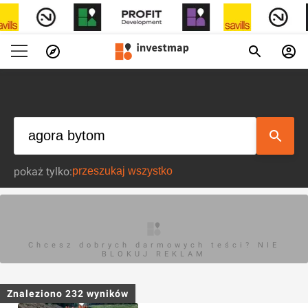
pokaż tylko:
Chcesz dobrych darmowych teści? NIE
BLOKUJ REKLAM
Znaleziono
232
wyników