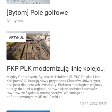
[Bytom] Pole golfowe
Bytom
ARTYKUŁ
PKP PLK modernizują linię kolejową nr 131 Chorzów Batory – Bytom – Nakło Śląskie [ZDJĘCIA]
Między Chorzowem, Bytomiem i Nakłem Śl. PKP Polskie Linie
Kolejowe S.A. budują nowy przystanek Chorzów Uniwersytet,
przejścia dla pieszych i wiadukty. Efektem prac będzie większy
dostęp do kolei w regionie, sprawniejsze podróże i przewóz
towarów ze Śląska w stronę portów. Wartość prac
dofinansowanych z UE to 1,2 mld zł.
15.11.2022, 09:51