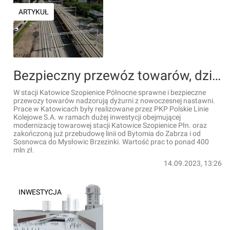
ARTYKUŁ
Bezpieczny przewóz towarów, dzięki nowoczesnej nastawni w Katowicach [ZDJĘCIA]
W stacji Katowice Szopienice Północne sprawne i bezpieczne
przewozy towarów nadzorują dyżurni z nowoczesnej nastawni.
Prace w Katowicach były realizowane przez PKP Polskie Linie
Kolejowe S.A. w ramach dużej inwestycji obejmującej
modernizację towarowej stacji Katowice Szopienice Płn. oraz
zakończoną już przebudowę linii od Bytomia do Zabrza i od
Sosnowca do Mysłowic Brzezinki. Wartość prac to ponad 400
mln zł.
14.09.2023, 13:26
INWESTYCJA