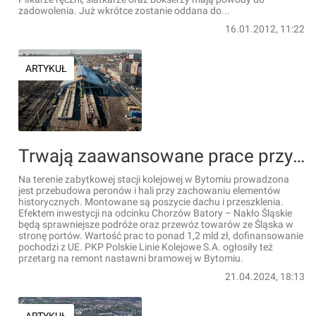
zadowolenia. Już wkrótce zostanie oddana do...
16.01.2012, 11:22
ARTYKUŁ
Trwają zaawansowane prace przy modernizacji zabytkowej stacji kolejowej w Bytomiu [FILM]
Na terenie zabytkowej stacji kolejowej w Bytomiu prowadzona
jest przebudowa peronów i hali przy zachowaniu elementów
historycznych. Montowane są poszycie dachu i przeszklenia.
Efektem inwestycji na odcinku Chorzów Batory – Nakło Śląskie
będą sprawniejsze podróże oraz przewóz towarów ze Śląska w
stronę portów. Wartość prac to ponad 1,2 mld zł, dofinansowanie
pochodzi z UE. PKP Polskie Linie Kolejowe S.A. ogłosiły też
przetarg na remont nastawni bramowej w Bytomiu.
21.04.2024, 18:13