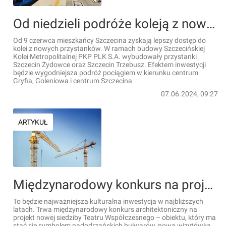
Od niedzieli podróże koleją z nowych przystanków w Szczecinie
Od 9 czerwca mieszkańcy Szczecina zyskają lepszy dostęp do
kolei z nowych przystanków. W ramach budowy Szczecińskiej
Kolei Metropolitalnej PKP PLK S.A. wybudowały przystanki
Szczecin Żydowce oraz Szczecin Trzebusz. Efektem inwestycji
będzie wygodniejsza podróż pociągiem w kierunku centrum
Gryfia, Goleniowa i centrum Szczecina.
07.06.2024, 09:27
ARTYKUŁ
Międzynarodowy konkurs na projekt nowej siedziby Teatru Współczesnego w Szczecinie
To będzie najważniejsza kulturalna inwestycja w najbliższych
latach. Trwa międzynarodowy konkurs architektoniczny na
projekt nowej siedziby Teatru Współczesnego – obiektu, który ma
stać się symbolem nadodrzańskich bulwarów, nową wizytówką