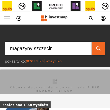
pokaż tylko:
Chcesz dobrych darmowych teści? NIE
BLOKUJ REKLAM
Znaleziono
1858
wyników