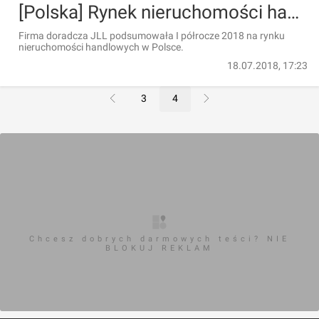
[Polska] Rynek nieruchomości handlowych w Polsce – jakość, nowe formaty, wysoka dynamika wzrostu
Firma doradcza JLL podsumowała I półrocze 2018 na rynku
nieruchomości handlowych w Polsce.
18.07.2018, 17:23
3
4
Chcesz dobrych darmowych teści? NIE
BLOKUJ REKLAM