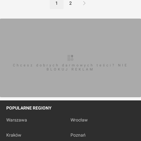
1
2
Chcesz dobrych darmowych teści? NIE
BLOKUJ REKLAM
POPULARNE REGIONY
Warszawa
Wrocław
Kraków
Poznań