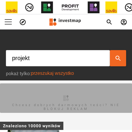
pokaż tylko:
Chcesz dobrych darmowych teści? NIE
BLOKUJ REKLAM
Znaleziono
10000
wyników