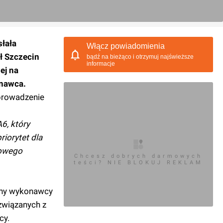
słała
Włącz powiadomienia
ł Szczecin
bądź na bieżąco i otrzymuj najświeższe
informacje
ej na
onawca.
prowadzenie
6, który
iorytet dla
gowego
Chcesz dobrych darmowych
teści? NIE BLOKUJ REKLAM
any wykonawcy
związanych z
cy.