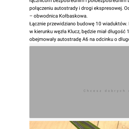
łącznicom bezpośrednim i półbezpośrednim 
połączeniu autostrady i drogi ekspresowej. 
– obwodnica Kołbaskowa.
Łącznie przewidziano budowę 10 wiaduktów. Na
w kierunku węzła Klucz, będzie miał długoś
obejmowały autostradę A6 na odcinku o dług
Chcesz dobrych