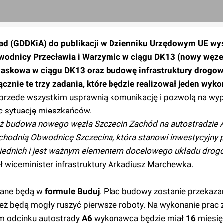
rad (GDDKiA) do publikacji w Dzienniku Urzędowym UE wy
 obwodnicy Przecławia i Warzymic w ciągu DK13 (nowy węze
baskowa w ciągu DK13 oraz budowę infrastruktury drogow
cznie te trzy zadania, które będzie realizował jeden wyk
e przede wszystkim usprawnią komunikację i pozwolą na wy
c sytuację mieszkańców.
też budowa nowego węzła Szczecin Zachód na autostradzie A
hodnią Obwodnicę Szczecina, która stanowi inwestycyjny pr
siednich i jest ważnym elementem docelowego układu dro
 wiceminister infrastruktury Arkadiusz Marchewka.
owane będą w
formule Buduj
. Plac budowy zostanie przekaz
eż będą mogły ruszyć pierwsze roboty. Na wykonanie prac 
ym odcinku autostrady
A6
wykonawca będzie miał
16
miesię