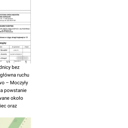
GDDKiA
dnicy bez
(główna ruchu
wo – Moczyły
ka powstanie
wane około
iec oraz