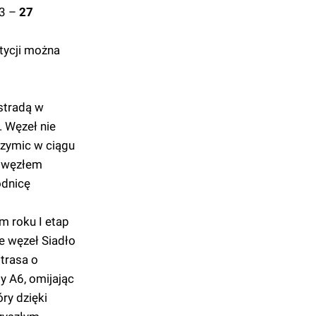
13 –
27
tycji można
stradą w
. Węzeł nie
zymic w ciągu
m węzłem
odnicę
m roku I etap
e węzeł Siadło
trasa o
y A6, omijając
ry dzięki