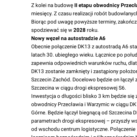
Z kolei na budowę
II etapu obwodnicy Przecł
miesięcy. Z czasu realizacji robót budowlan
Biorąc pod uwagę powyższe terminy, zakończen
spodziewać się w
2028
roku.
Nowy węzeł na autostradzie A6
Obecnie połączenie DK13 z autostradą A6 st
latach 30. ubiegłego wieku. Łącznice po połu
zapewnia odpowiednich warunków ruchu, dlat
DK13 zostanie zamknięty i zastąpiony poł
Szczecin Zachód. Docelowo będzie on łączył 
Szczecina w ciągu drogi ekspresowej S6.
Inwestycja o długości blisko 3 km będzie się
obwodnicy Przecławia i Warzymic w ciągu DK1
Górne. Będzie łączył biegnącą od Szczecina 
parametrach drogi ekspresowej – przyszły ws
od wschodu centrum logistyczne. Połączenie z