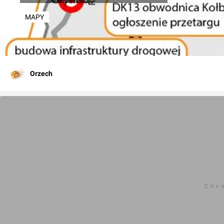
MAPY
Orzech
Chc