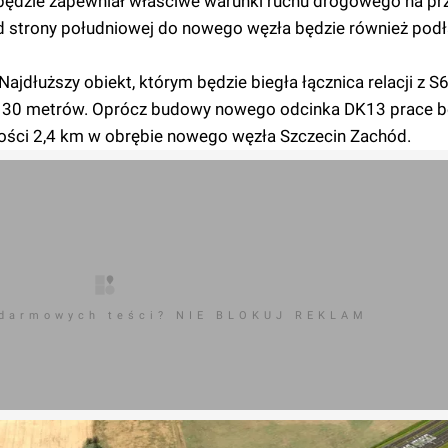
będzie zapewniał właściwe warunki ruchu drogowego na pr
Od strony południowej do nowego węzła będzie również po
jdłuższy obiekt, którym będzie biegła łącznica relacji z 
ć 130 metrów. Oprócz budowy nowego odcinka DK13 prace b
ości 2,4 km w obrębie nowego węzła Szczecin Zachód.
 darmowych teści? NIE BLOKUJ REKLAM