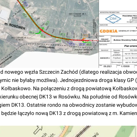
 od nowego węzła Szczecin Zachód (dlatego realizacja obwo
ymic nie byłaby możliwa). Jednojezdniowa droga klasy GP 
a Kołbaskowo. Na połączeniu z drogą powiatową Kołbasko
 w kierunku obecnej DK13 w Rosówku. Na południe od Rosów
giem DK13. Ostatnie rondo na obwodnicy zostanie wybudo
i będzie łączyło nową DK13 z drogą powiatową z m. Kamien