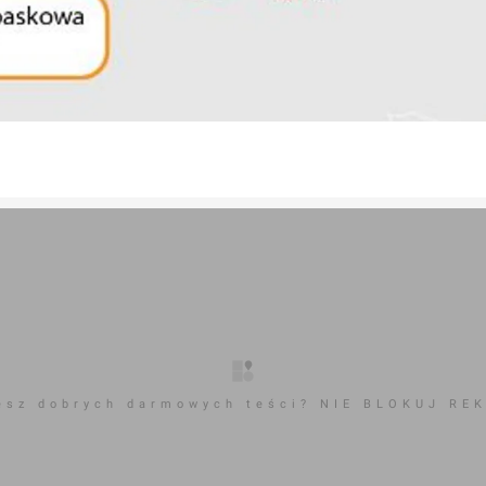
esz dobrych darmowych teści? NIE BLOKUJ RE