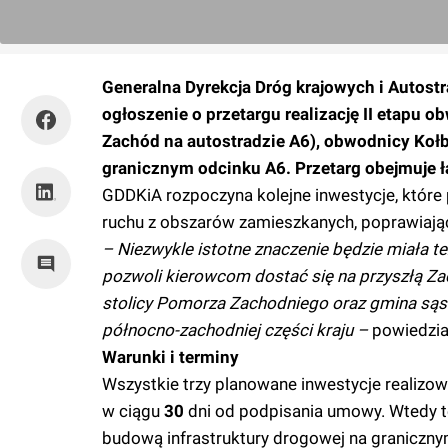
Generalna Dyrekcja Dróg krajowych i Autost
ogłoszenie o przetargu realizację II etapu
Zachód na autostradzie A6), obwodnicy Koł
granicznym odcinku A6. Przetarg obejmuje łą
GDDKiA rozpoczyna kolejne inwestycje, któr
ruchu z obszarów zamieszkanych, poprawiają
– Niezwykle istotne znaczenie będzie miała 
pozwoli kierowcom dostać się na przyszłą Zac
stolicy Pomorza Zachodniego oraz gmina są
północno-zachodniej części kraju –
powiedział
Warunki i terminy
Wszystkie trzy planowane inwestycje realiz
w ciągu
30
dni od podpisania umowy. Wtedy t
budową infrastruktury drogowej na graniczn