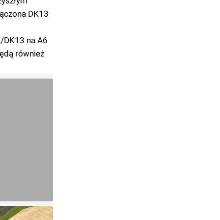
zyszłym
dłączona DK13
S6/DK13 na A6
ędą również