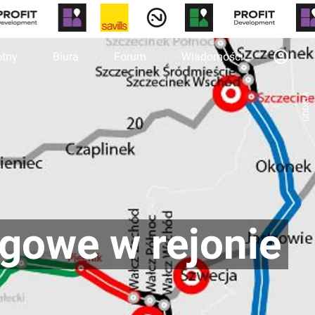
otny
Biura
Forum
Wiadomości
GDDKiA
ogowe w rejonie