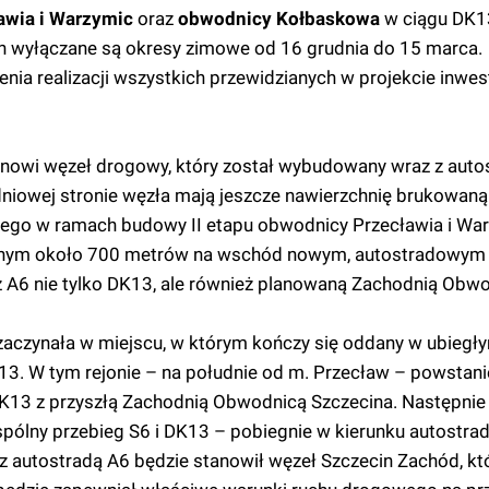
awia i Warzymic
oraz
obwodnicy Kołbaskowa
w ciągu DK
ych wyłączane są okresy zimowe od 16 grudnia do 15 marca.
ia realizacji wszystkich przewidzianych w projekcie inwes
anowi węzeł drogowy, który został wybudowany wraz z auto
dniowej stronie węzła mają jeszcze nawierzchnię brukowaną
ego w ramach budowy II etapu obwodnicy Przecławia i War
ożonym około 700 metrów na wschód nowym, autostradowy
z A6 nie tylko DK13, ale również planowaną Zachodnią Obw
 zaczynała w miejscu, w którym kończy się oddany w ubiegły
3. W tym rejonie – na południe od m. Przecław – powstani
DK13 z przyszłą Zachodnią Obwodnicą Szczecina. Następnie 
pólny przebieg S6 i DK13 – pobiegnie w kierunku autostrad
 autostradą A6 będzie stanowił węzeł Szczecin Zachód, któ