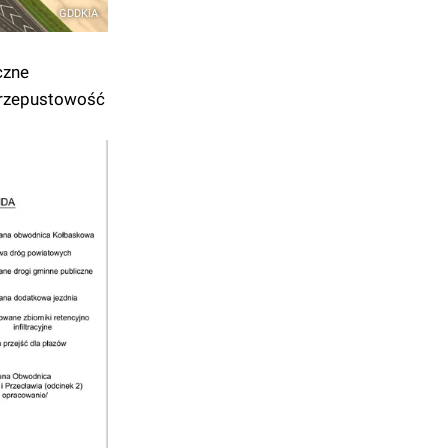
GDDKiA
czne
 przepustowość