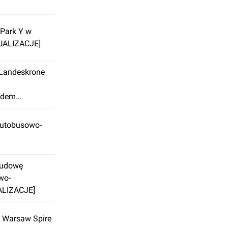
 Park Y w
UALIZACJE]
 Landeskrone
odem
Autobusowo-
 budowę
wo-
ALIZACJE]
k Warsaw Spire