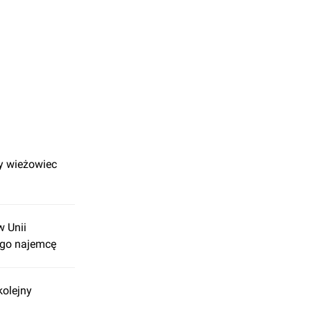
y wieżowiec
w Unii
ego najemcę
olejny