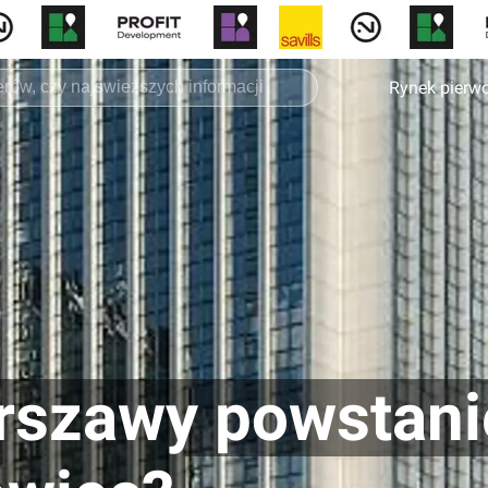
Rynek pierw
szawy powstani