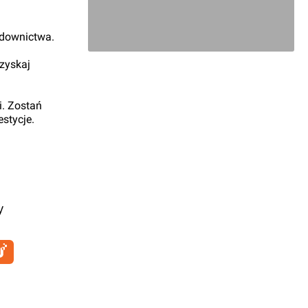
udownictwa.
 zyskaj
i. Zostań
stycje.
y