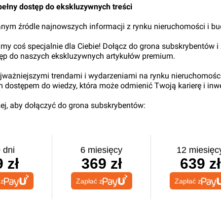
pełny dostęp do ekskluzywnych treści
nym źródle najnowszych informacji z rynku nieruchomości i b
my coś specjalnie dla Ciebie! Dołącz do grona subskrybentów i
tęp do naszych ekskluzywnych artykułów premium.
najważniejszymi trendami i wydarzeniami na rynku nieruchomośc
ym dostępem do wiedzy, która może odmienić Twoją karierę i inwe
iżej, aby dołączyć do grona subskrybentów:
 dni
6 miesięcy
12 miesięc
 zł
369 zł
639 zł
 z
Zapłać z
Zapłać z