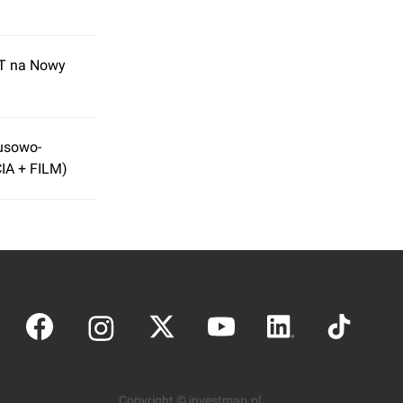
AT na Nowy
usowo-
IA + FILM)
Copyright © investmap.pl