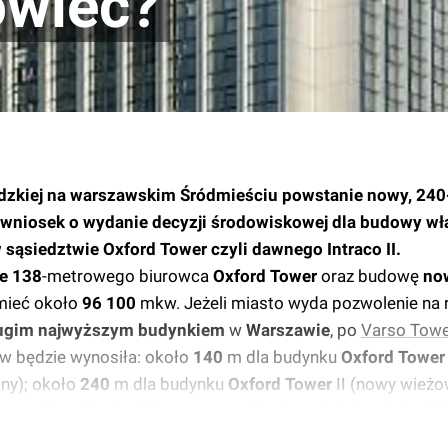
owiec?
odzkiej na warszawskim Śródmieściu powstanie nowy, 24
 wniosek o wydanie decyzji środowiskowej dla budowy wła
sąsiedztwie Oxford Tower czyli dawnego Intraco II.
e
138
-metrowego biurowca
Oxford Tower
oraz budowę
no
mieć około
96 100
mkw. Jeżeli miasto wyda pozwolenie na re
ugim najwyższym budynkiem
w
Warszawie
, po
Varso Towe
w będzie wynosiła: około
140
m dla budynku
Oxford Tower
ny); około
240
m dla budynku
Oxford Tower
II (nowy wieżo
szczególnych budynków ma wynosić odpowiednio: około
52