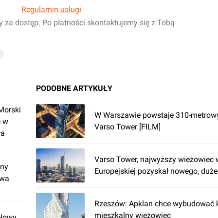
Regulamin usługi
y za dostęp. Po płatności skontaktujemy się z Tobą
PODOBNE ARTYKUŁY
Morski
W Warszawie powstaje 310-metrow
e w
Varso Tower [FILM]
ła
Varso Tower, najwyższy wieżowiec 
jny
Europejskiej pozyskał nowego, duż
dwa
Rzeszów: Apklan chce wybudować k
mieszkalny wieżowiec
 Nowy