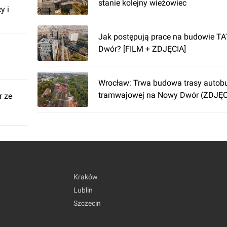
stanie kolejny wieżowiec
y i
Jak postępują prace na budowie T
Dwór? [FILM + ZDJĘCIA]
Wrocław: Trwa budowa trasy autob
tramwajowej na Nowy Dwór (ZDJĘC
r ze
Kraków
Lublin
Szczecin