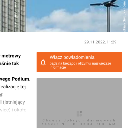
29.11.2022, 11:29
0-metrowy
Włącz powiadomienia
śnie tak
bądź na bieżąco i otrzymuj najświeższe
informacje
wego
Podium
.
alizację tej
r
.
 I
(istniejący
wiec) i około
,9
tys. mkw.,
Chcesz dobrych darmowych
teści? NIE BLOKUJ REKLAM