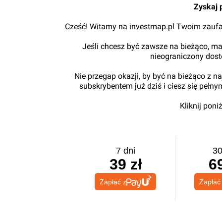
Zyskaj 
Cześć! Witamy na investmap.pl Twoim zaufa
Jeśli chcesz być zawsze na bieżąco, ma
nieograniczony dos
Nie przegap okazji, by być na bieżąco z 
subskrybentem już dziś i ciesz się pełn
Kliknij pon
7 dni
30
39 zł
69
Zapłać z
Zapłać