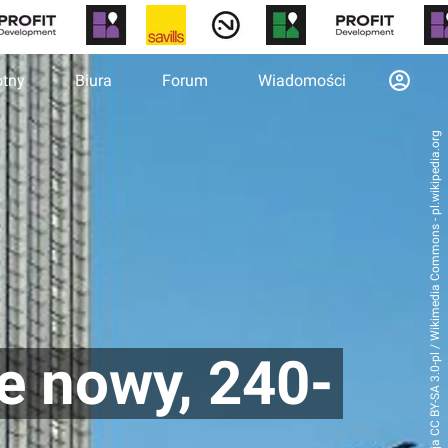
otny
Biura
Forum
Wiadomości
Foto: Adrian Grycuk - licencja CC BY-SA 3.0-pl / Wikimedia Commons - pl.wikipedia.org
e nowy, 240-