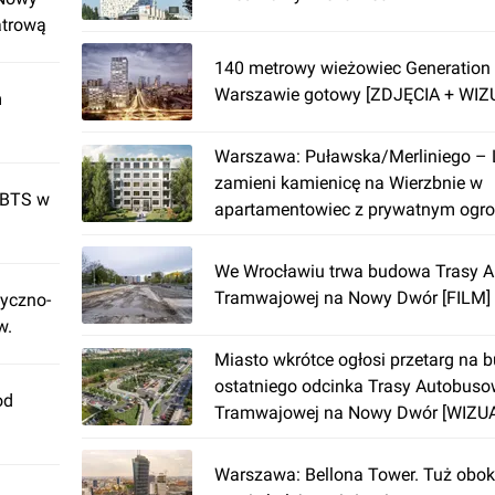
atrową
140 metrowy wieżowiec Generation
Warszawie gotowy [ZDJĘCIA + WIZ
m
Warszawa: Puławska/Merliniego –
zamieni kamienicę na Wierzbnie w
 BTS w
apartamentowiec z prywatnym ogr
[WIZUALIZACJE]
We Wrocławiu trwa budowa Trasy 
Tramwajowej na Nowy Dwór [FILM]
tyczno-
w.
Miasto wkrótce ogłosi przetarg na
ostatniego odcinka Trasy Autobuso
od
Tramwajowej na Nowy Dwór [WIZU
Warszawa: Bellona Tower. Tuż obo