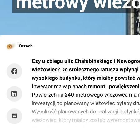
metrowy wież
Orzech
Czy u zbiegu ulic Chałubińskiego i Nowogr
wieżowiec? Do stołecznego ratusza wpłynął
wysokiego budynku, który miałby powstać w 
Inwestor ma w planach
remont
i
powiększeni
Powierzchnia
240
-metrowego wieżowca ma 
inwestycji, to planowany wieżowiec byłaby
dr
Wysokość planowanych do realizacji budynkó
wieżowiec, który miałby zostać wyremontowa
30
m dla budynku
Podium
. Powierzchnia po
około
96,1
tys. mkw. i około
35,9
tys. mkw.