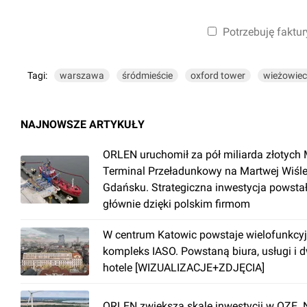
Potrzebuję faktur
Tagi:
warszawa
śródmieście
oxford tower
wieżowiec
NAJNOWSZE ARTYKUŁY
ORLEN uruchomił za pół miliarda złotych 
Terminal Przeładunkowy na Martwej Wiśl
Gdańsku. Strategiczna inwestycja powsta
głównie dzięki polskim firmom
W centrum Katowic powstaje wielofunkcy
kompleks IASO. Powstaną biura, usługi i 
hotele [WIZUALIZACJE+ZDJĘCIA]
ORLEN zwiększa skalę inwestycji w OZE.