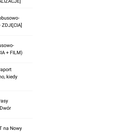
ALIZACJE]
tobusowo-
 ZDJĘCIA]
usowo-
IA + FILM)
aport
o, kiedy
rasy
 Dwór
AT na Nowy