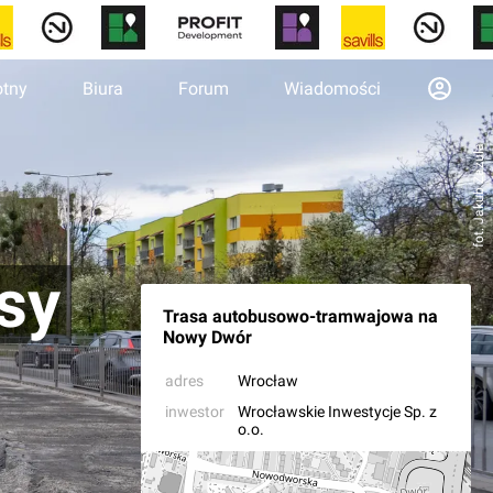
otny
Biura
Forum
Wiadomości
fot. Jakub Zazula
sy
Trasa autobusowo-tramwajowa na
Nowy Dwór
adres
Wrocław
inwestor
Wrocławskie Inwestycje Sp. z
o.o.