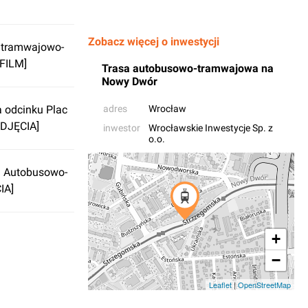
Zobacz więcej o inwestycji
 tramwajowo-
FILM]
Trasa autobusowo-tramwajowa na
Nowy Dwór
 odcinku Plac
adres
Wrocław
ZDJĘCIA]
inwestor
Wrocławskie Inwestycje Sp. z
o.o.
a Autobusowo-
IA]
+
−
Leaflet
|
OpenStreetMap