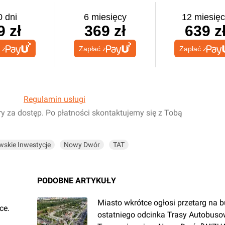
0 dni
6 miesięcy
12 miesięc
9 zł
369 zł
639 z
 z
Zapłać z
Zapłać z
Regulamin usługi
ry za dostęp. Po płatności skontaktujemy się z Tobą
wskie Inwestycje
Nowy Dwór
TAT
PODOBNE ARTYKUŁY
Miasto wkrótce ogłosi przetarg na
ce.
ostatniego odcinka Trasy Autobuso