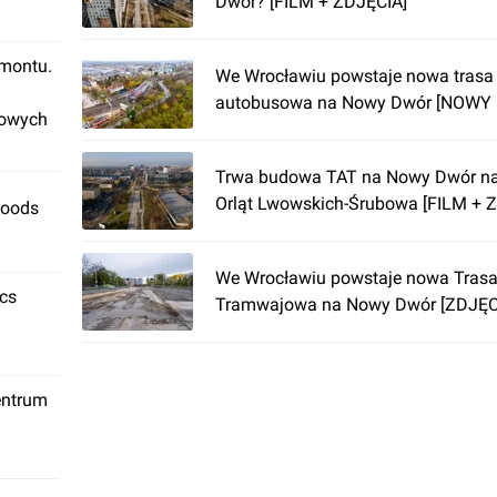
Dwór? [FILM + ZDJĘCIA]
emontu.
We Wrocławiu powstaje nowa trasa
autobusowa na Nowy Dwór [NOWY 
rowych
Trwa budowa TAT na Nowy Dwór na
Orląt Lwowskich-Śrubowa [FILM + 
Foods
We Wrocławiu powstaje nowa Tras
ics
Tramwajowa na Nowy Dwór [ZDJĘC
entrum