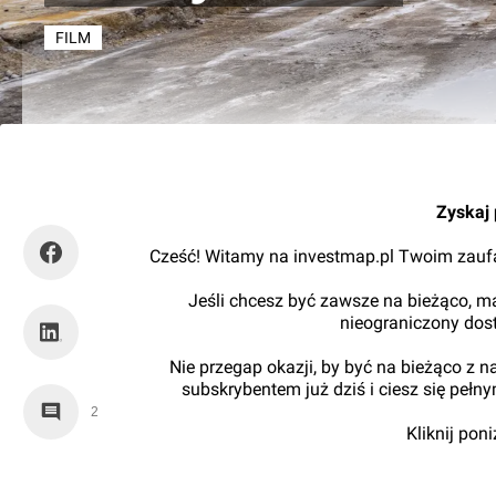
FILM
Orzech
Zyskaj 
Cześć! Witamy na investmap.pl Twoim zaufa
Jeśli chcesz być zawsze na bieżąco, ma
nieograniczony dos
Nie przegap okazji, by być na bieżąco z 
subskrybentem już dziś i ciesz się pełn
2
Kliknij pon