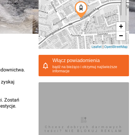
+
−
05.2021, 08:42
Leaflet
|
OpenStreetMap
Włącz powiadomienia
bądź na bieżąco i otrzymuj najświeższe
udownictwa.
informacje
 zyskaj
i. Zostań
estycje.
Chcesz dobrych darmowych
teści? NIE BLOKUJ REKLAM