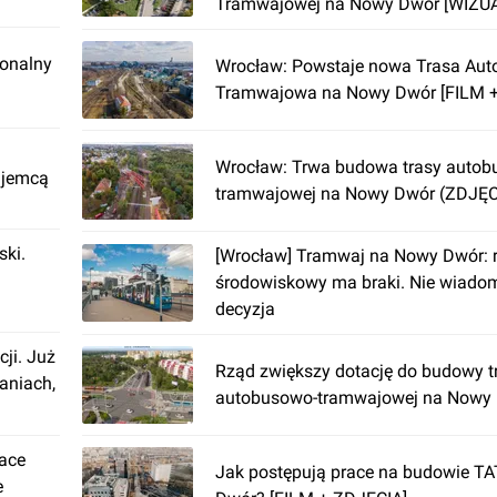
Tramwajowej na Nowy Dwór [WIZU
ionalny
Wrocław: Powstaje nowa Trasa Au
Tramwajowa na Nowy Dwór [FILM +
Wrocław: Trwa budowa trasy autob
ajemcą
tramwajowej na Nowy Dwór (ZDJĘC
ki.
[Wrocław] Tramwaj na Nowy Dwór: r
środowiskowy ma braki. Nie wiadom
decyzja
cji. Już
Rząd zwiększy dotację do budowy t
aniach,
autobusowo-tramwajowej na Nowy
lace
Jak postępują prace na budowie T
e