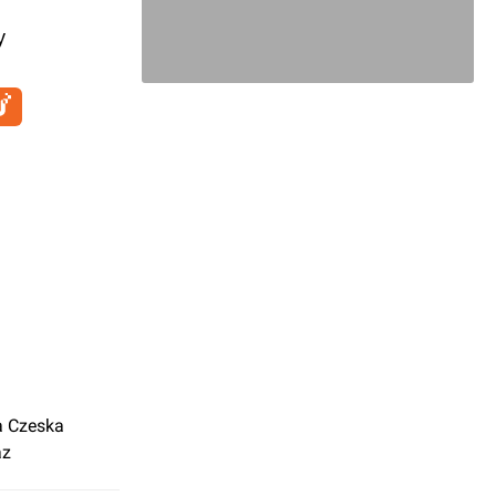
y
a Czeska
az