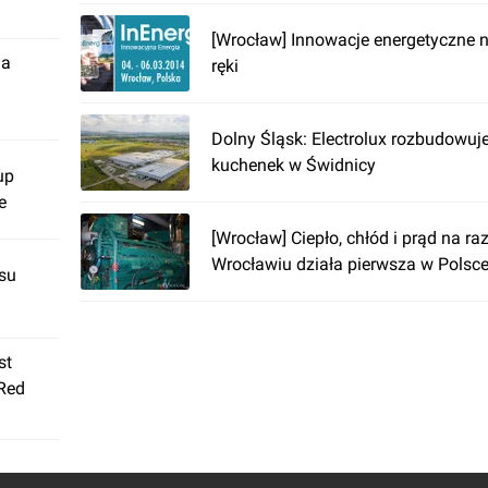
[Wrocław] Innowacje energetyczne 
ja
ręki
Dolny Śląsk: Electrolux rozbudowuj
kuchenek w Świdnicy
up
e
[Wrocław] Ciepło, chłód i prąd na ra
Wrocławiu działa pierwsza w Polsce
su
st
 Red