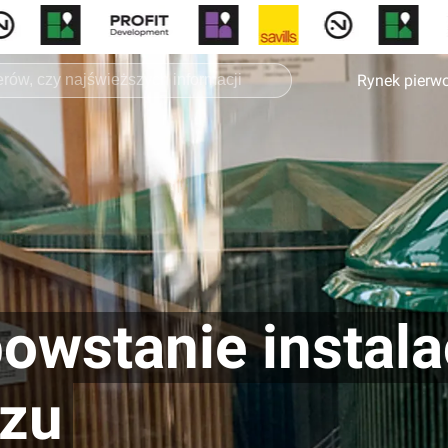
Rynek pierw
wstanie instalac
azu