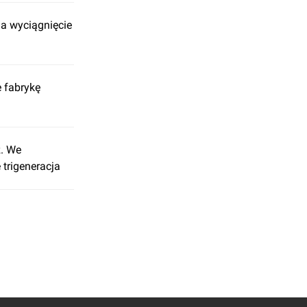
na wyciągnięcie
e fabrykę
z. We
 trigeneracja