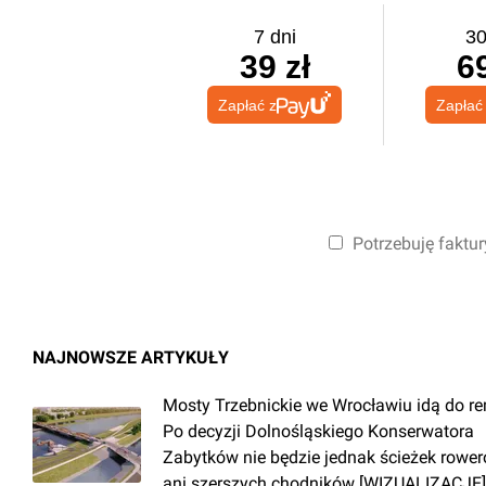
7 dni
30
39 zł
69
Zapłać z
Zapłać
Potrzebuję faktur
NAJNOWSZE ARTYKUŁY
Mosty Trzebnickie we Wrocławiu idą do r
Po decyzji Dolnośląskiego Konserwatora
Zabytków nie będzie jednak ścieżek rowe
ani szerszych chodników [WIZUALIZACJE]