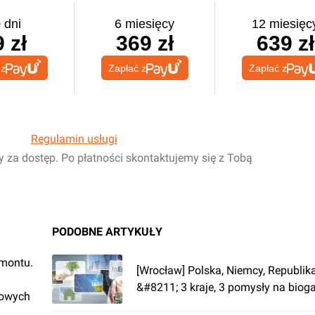
 dni
6 miesięcy
12 miesięc
 zł
369 zł
639 zł
 z
Zapłać z
Zapłać z
Regulamin usługi
y za dostęp. Po płatności skontaktujemy się z Tobą
PODOBNE ARTYKUŁY
emontu.
[Wrocław] Polska, Niemcy, Republik
&#8211; 3 kraje, 3 pomysły na biog
rowych