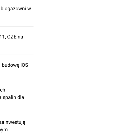
ę biogazowni w
211; OZE na
a budowę IOS
ych
 spalin dla
 zainwestują
lnym