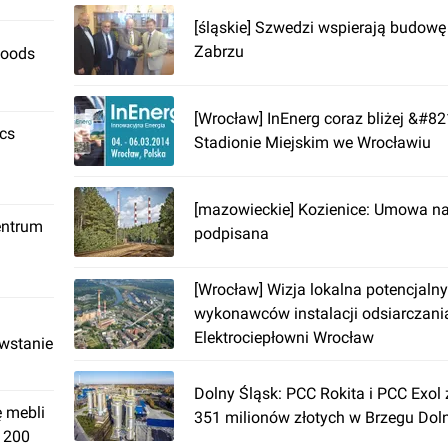
[śląskie] Szwedzi wspierają budow
Zabrzu
Foods
[Wrocław] InEnerg coraz bliżej &#8
ics
Stadionie Miejskim we Wrocławiu
[mazowieckie] Kozienice: Umowa n
entrum
podpisana
[Wrocław] Wizja lokalna potencjaln
wykonawców instalacji odsiarczania
Elektrociepłowni Wrocław
owstanie
Dolny Śląsk: PCC Rokita i PCC Exol
ę mebli
351 milionów złotych w Brzegu Do
. 200