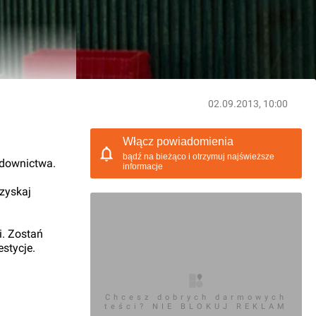
02.09.2013, 10:00
Włącz powiadomienia
bądź na bieżąco i otrzymuj najświeższe
udownictwa.
informacje
 zyskaj
i. Zostań
stycje.
Chcesz dobrych darmowych
teści? NIE BLOKUJ REKLAM