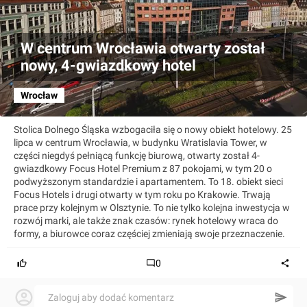
W centrum Wrocławia otwarty został
nowy, 4-gwiazdkowy hotel
Wrocław
Stolica Dolnego Śląska wzbogaciła się o nowy obiekt hotelowy. 25
lipca w centrum Wrocławia, w budynku Wratislavia Tower, w
części niegdyś pełniącą funkcję biurową, otwarty został 4-
gwiazdkowy Focus Hotel Premium z 87 pokojami, w tym 20 o
podwyższonym standardzie i apartamentem. To 18. obiekt sieci
Focus Hotels i drugi otwarty w tym roku po Krakowie. Trwają
prace przy kolejnym w Olsztynie. To nie tylko kolejna inwestycja w
rozwój marki, ale także znak czasów: rynek hotelowy wraca do
formy, a biurowce coraz częściej zmieniają swoje przeznaczenie.
0
Zaloguj aby dodać komentarz