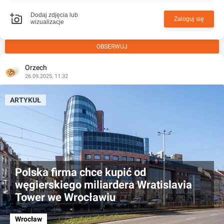
Dodaj zdjęcia lub
Zaloguj się
wizualizacje
OBSERWUJ
Orzech
26.09.2025, 11:32
ARTYKUŁ
Polska firma chce kupić od
węgierskiego miliardera Wratislavia
Tower we Wrocławiu
Wrocław