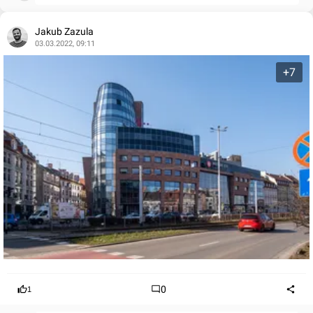
Jakub Zazula
03.03.2022, 09:11
+7
0
1