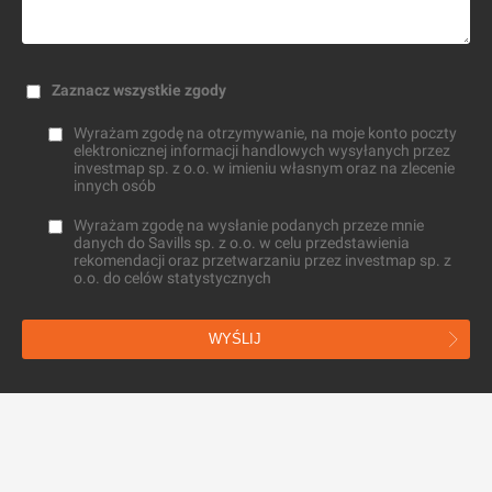
Zaznacz wszystkie zgody
Wyrażam zgodę na otrzymywanie, na moje konto poczty
elektronicznej informacji handlowych wysyłanych przez
investmap sp. z o.o. w imieniu własnym oraz na zlecenie
innych osób
Wyrażam zgodę na wysłanie podanych przeze mnie
danych do Savills sp. z o.o. w celu przedstawienia
rekomendacji oraz przetwarzaniu przez investmap sp. z
o.o. do celów statystycznych
WYŚLIJ