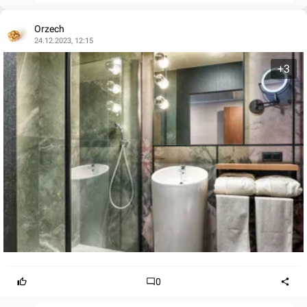
Orzech
24.12.2023, 12:15
+3
0