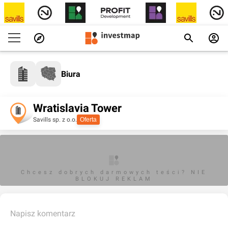
Biura
Wratislavia Tower
Savills sp. z o.o.
Oferta
Chcesz dobrych darmowych teści? NIE
BLOKUJ REKLAM
Napisz komentarz