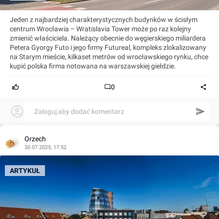
Jeden z najbardziej charakterystycznych budynków w ścisłym
centrum Wrocławia – Wratislavia Tower może po raz kolejny
zmienić właściciela. Należący obecnie do węgierskiego miliardera
Petera Gyorgy Futo i jego firmy Futureal, kompleks zlokalizowany
na Starym mieście, kilkaset metrów od wrocławskiego rynku, chce
kupić polska firma notowana na warszawskiej giełdzie.
0
Zaloguj aby dodać komentarz
Orzech
30.07.2025, 17:52
ARTYKUŁ