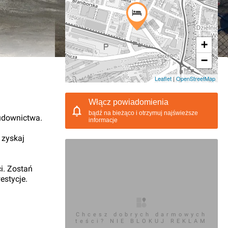
+
−
11.2018, 08:34
Leaflet
|
OpenStreetMap
Włącz powiadomienia
bądź na bieżąco i otrzymuj najświeższe
udownictwa.
informacje
 zyskaj
i. Zostań
estycje.
Chcesz dobrych darmowych
teści? NIE BLOKUJ REKLAM