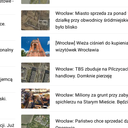
stowe -
Wrocław: Miasto sprzeda za ponad
działkę przy obwodnicy śródmiejski
ce.
było blisko
[Wrocław] Wieża ciśnień do kupienia
ionalny
wizytówek Wrocławia
Wrocław: TBS zbuduje na Pilczyca
handlowy. Domknie pierzeję
ajemcą
Wrocław: Miliony za grunt przy za
ki.
spichlerzu na Starym Mieście. Będzi
Wrocław: Państwo chce sprzedać dz
cji. Już
Oporowie