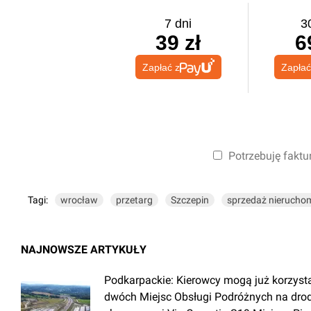
7 dni
3
39 zł
6
Zapłać z
Zapłać
Potrzebuję faktu
Tagi:
wrocław
przetarg
Szczepin
sprzedaż nierucho
NAJNOWSZE ARTYKUŁY
Podkarpackie: Kierowcy mogą już korzyst
dwóch Miejsc Obsługi Podróżnych na dro