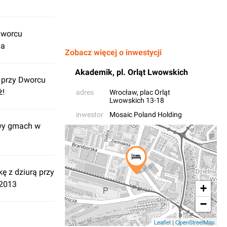
Dworcu
ia
Zobacz więcej o inwestycji
Akademik, pl. Orląt Lwowskich
 przy Dworcu
ż!
adres
Wrocław
, plac Orląt
Lwowskich 13-18
inwestor
Mosaic Poland Holding
owy gmach w
ę z dziurą przy
 2013
+
−
Leaflet
|
OpenStreetMap