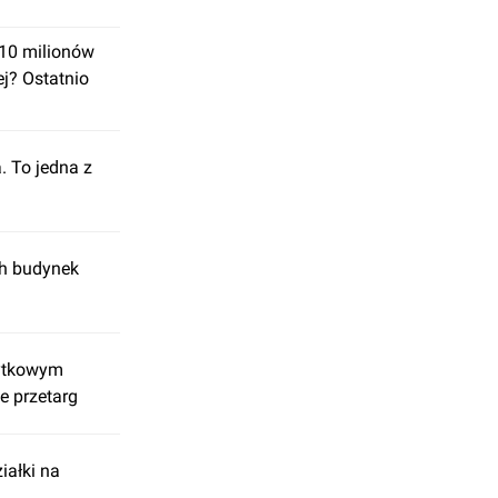
 10 milionów
ej? Ostatnio
. To jedna z
ch budynek
bytkowym
e przetarg
iałki na