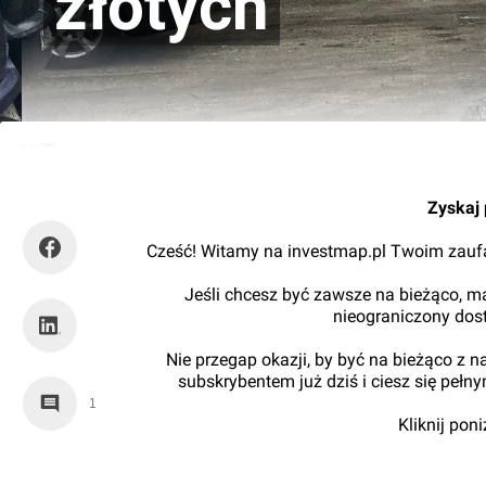
złotych
Mariusz Bartodziej
Zyskaj 
Cześć! Witamy na investmap.pl Twoim zaufa
Jeśli chcesz być zawsze na bieżąco, ma
nieograniczony dos
Nie przegap okazji, by być na bieżąco z 
subskrybentem już dziś i ciesz się pełn
1
Kliknij pon