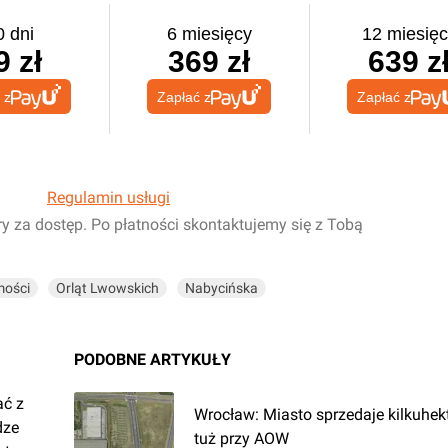
0 dni
6 miesięcy
12 miesięc
9 zł
369 zł
639 z
 z
Zapłać z
Zapłać z
Regulamin usługi
ry za dostęp. Po płatności skontaktujemy się z Tobą
mości
Orląt Lwowskich
Nabycińska
PODOBNE ARTYKUŁY
ać z
Wrocław: Miasto sprzedaje kilkuhek
dze
tuż przy AOW