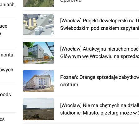
aniach,
[Wrocław] Projekt deweloperski na 
lace
Świebodzkim pod znakiem zapytan
e
[Wrocław] Atrakcyjna nieruchomość
emontu.
Głównym we Wrocławiu na sprzeda
rowych
Poznań: Orange sprzedaje zabytk
centrum
Foods
[Wrocław] Nie ma chętnych na działk
stadionie. Miasto: przetarg może w
ics