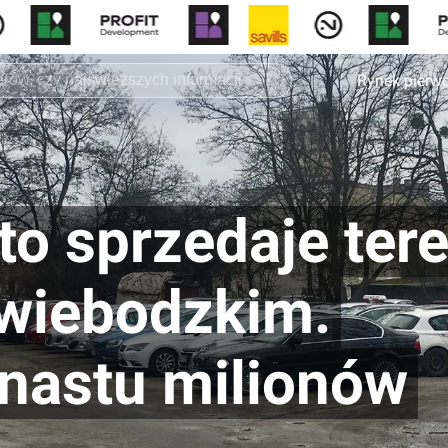
Rynek pierw
o sprzedaje ter
wiebodzkim.
unastu milionów