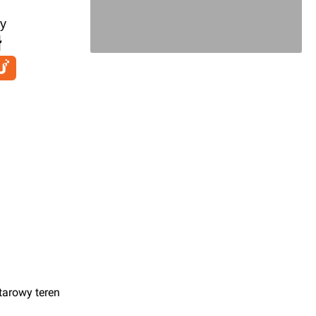
y
ł
tarowy teren