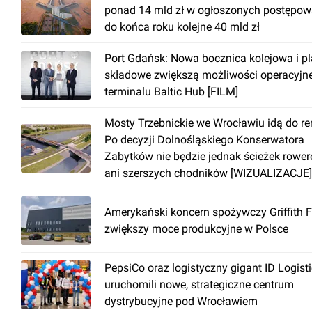
ponad 14 mld zł w ogłoszonych postępow
do końca roku kolejne 40 mld zł
Port Gdańsk: Nowa bocznica kolejowa i p
składowe zwiększą możliwości operacyjn
terminalu Baltic Hub [FILM]
Mosty Trzebnickie we Wrocławiu idą do r
Po decyzji Dolnośląskiego Konserwatora
Zabytków nie będzie jednak ścieżek rowe
ani szerszych chodników [WIZUALIZACJE]
Amerykański koncern spożywczy Griffith 
zwiększy moce produkcyjne w Polsce
PepsiCo oraz logistyczny gigant ID Logist
uruchomili nowe, strategiczne centrum
dystrybucyjne pod Wrocławiem