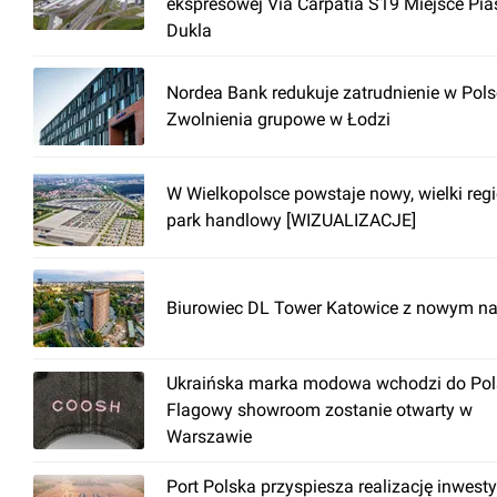
ekspresowej Via Carpatia S19 Miejsce Pia
Dukla
Nordea Bank redukuje zatrudnienie w Pols
Zwolnienia grupowe w Łodzi
W Wielkopolsce powstaje nowy, wielki reg
park handlowy [WIZUALIZACJE]
Biurowiec DL Tower Katowice z nowym n
Ukraińska marka modowa wchodzi do Pols
Flagowy showroom zostanie otwarty w
Warszawie
Port Polska przyspiesza realizację inwesty