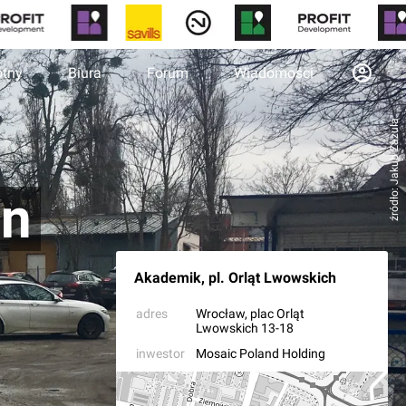
otny
Biura
Forum
Wiadomości
źródło: Jakub Zazula
en
Akademik, pl. Orląt Lwowskich
adres
Wrocław
, plac Orląt
Lwowskich 13-18
inwestor
Mosaic Poland Holding