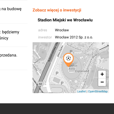
g na budowę
Zobacz więcej o inwestycji
Stadion Miejski we Wrocławiu
adres
Wrocław
: będziemy
inwestor
Wrocław 2012 Sp. z o.o.
śnicy
sprzedana.
+
−
Leaflet
|
OpenStreetMap