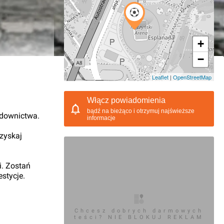
+
−
01.2012, 12:53
Leaflet
|
OpenStreetMap
Włącz powiadomienia
bądź na bieżąco i otrzymuj najświeższe
udownictwa.
informacje
 zyskaj
i. Zostań
stycje.
Chcesz dobrych darmowych
teści? NIE BLOKUJ REKLAM