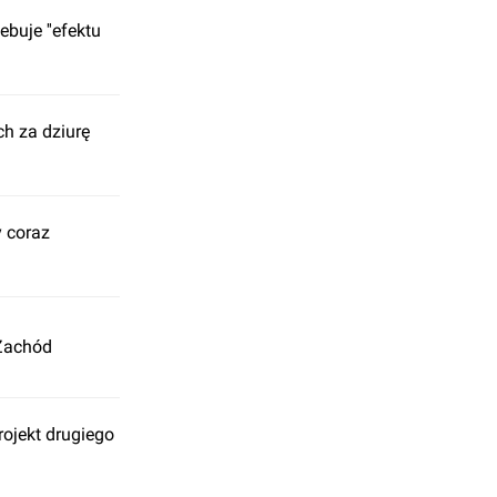
buje ''efektu
ch za dziurę
y coraz
 Zachód
rojekt drugiego