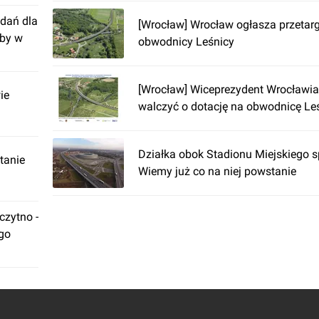
dań dla
[Wrocław] Wrocław ogłasza przetar
żby w
obwodnicy Leśnicy
[Wrocław] Wiceprezydent Wrocławia
ie
walczyć o dotację na obwodnicę Le
Działka obok Stadionu Miejskiego 
tanie
Wiemy już co na niej powstanie
zytno -
ego