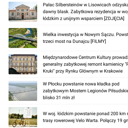
Pałac Silbersteinów w Lisowicach odzysk
dawny blask. Zabytkowa rezydencja w woj
łódzkim z unijnym wsparciem [ZDJĘCIA]
Wielka inwestycja w Nowym Sączu. Pows
trzeci most na Dunajcu [FILMY]
Międzynarodowe Centrum Kultury prowad
generalny zabytkowej remont kamienicy "
Kruki" przy Rynku Głównym w Krakowie
W Płocku powstanie nowa kładka pod
zabytkowym Mostem Legionów Piłsudski
blisko 31 mln zł
W woj. łódzkim powstanie ponad 200 km 
trasy rowerowej Velo Warta. Połączy 19 g