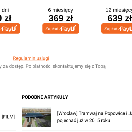
 dni
6 miesięcy
12 miesięc
 zł
369 zł
639 zł
 z
Zapłać z
Zapłać z
Regulamin usługi
y za dostęp. Po płatności skontaktujemy się z Tobą
PODOBNE ARTYKUŁY
[Wrocław] Tramwaj na Popowice i 
 [FILM]
pojechać już w 2015 roku