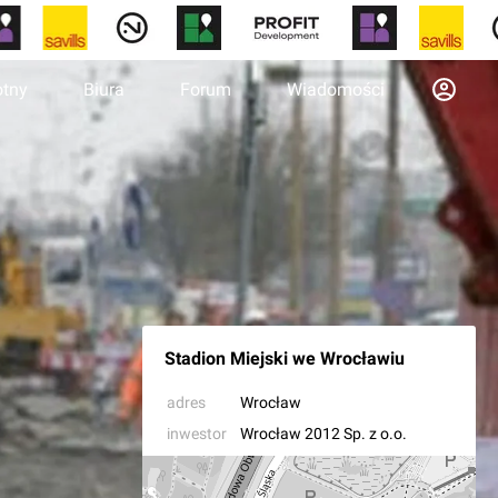
otny
Biura
Forum
Wiadomości
Stadion Miejski we Wrocławiu
adres
Wrocław
inwestor
Wrocław 2012 Sp. z o.o.