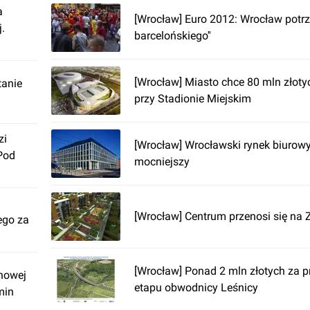
a
[Wrocław] Euro 2012: Wrocław potrze
.
barcelońskiego''
[Wrocław] Miasto chce 80 mln złoty
tanie
przy Stadionie Miejskim
zi
[Wrocław] Wrocławski rynek biurow
Pod
mocniejszy
[Wrocław] Centrum przenosi się na
ego za
[Wrocław] Ponad 2 mln złotych za p
nowej
etapu obwodnicy Leśnicy
min