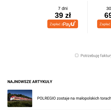
7 dni
30
39 zł
69
Zapłać z
Zapłać
Potrzebuję faktur
NAJNOWSZE ARTYKUŁY
POLREGIO zostaje na małopolskich torach