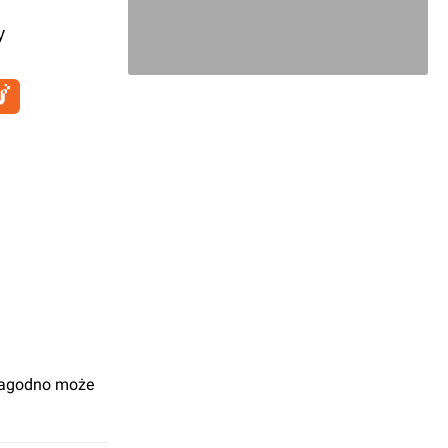
y
Jagodno może