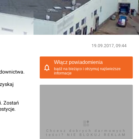
19.09.2017, 09:44
Włącz powiadomienia
bądź na bieżąco i otrzymuj najświeższe
udownictwa.
informacje
 zyskaj
i. Zostań
stycje.
Chcesz dobrych darmowych
teści? NIE BLOKUJ REKLAM