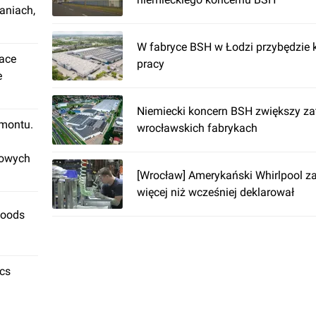
aniach,
W fabryce BSH w Łodzi przybędzie k
lace
pracy
e
Niemiecki koncern BSH zwiększy za
emontu.
wrocławskich fabrykach
rowych
[Wrocław] Amerykański Whirlpool z
więcej niż wcześniej deklarował
Foods
ics