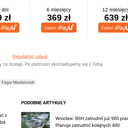
 dni
6 miesięcy
12 miesięc
 zł
369 zł
639 zł
 z
Zapłać z
Zapłać z
Regulamin usługi
y za dostęp. Po płatności skontaktujemy się z Tobą
Fagor Mastercook
PODOBNE ARTYKUŁY
ać z
Wrocław: BSH zatrudnił już 900 pr
dze
Planuje zatrudnić kolejnych 400