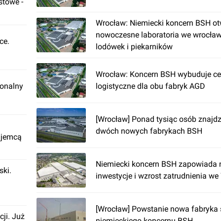
stowe -
Wrocław: Niemiecki koncern BSH ot
nowoczesne laboratoria we wrocław
ce.
lodówek i piekarników
Wrocław: Koncern BSH wybuduje c
ionalny
logistyczne dla obu fabryk AGD
[Wrocław] Ponad tysiąc osób znajdz
dwóch nowych fabrykach BSH
ajemcą
Niemiecki koncern BSH zapowiada
ki.
inwestycje i wzrost zatrudnienia w
[Wrocław] Powstanie nowa fabryka
cji. Już
niemieckiego koncernu BSH