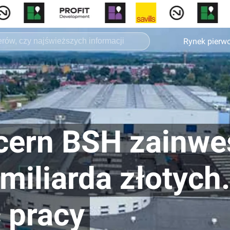
Rynek pierw
cern BSH zainwe
miliarda złotych
 pracy