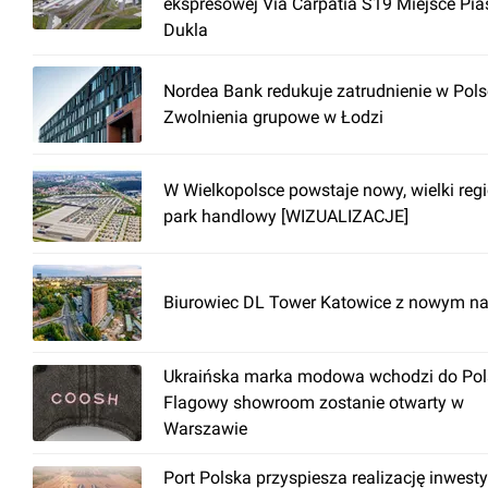
ekspresowej Via Carpatia S19 Miejsce Pia
Dukla
Nordea Bank redukuje zatrudnienie w Pols
Zwolnienia grupowe w Łodzi
W Wielkopolsce powstaje nowy, wielki reg
park handlowy [WIZUALIZACJE]
Biurowiec DL Tower Katowice z nowym n
Ukraińska marka modowa wchodzi do Pols
Flagowy showroom zostanie otwarty w
Warszawie
Port Polska przyspiesza realizację inwesty