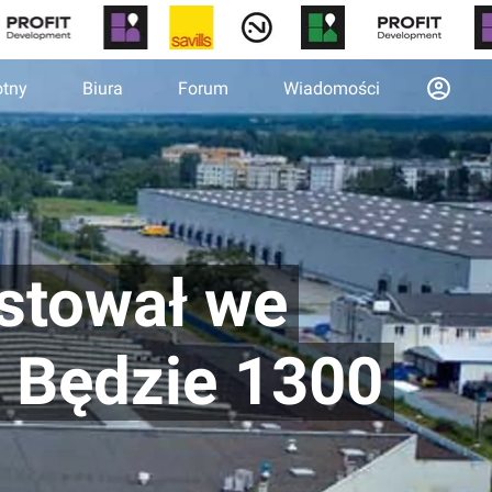
otny
Biura
Forum
Wiadomości
stował we
. Będzie 1300