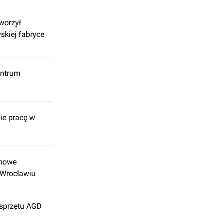
worzył
skiej fabryce
entrum
ie pracę w
 nowe
e Wrocławiu
 sprzętu AGD