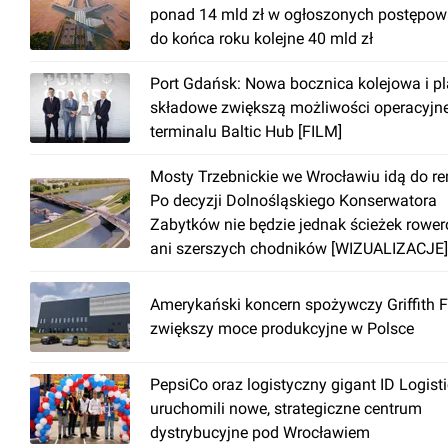
ponad 14 mld zł w ogłoszonych postępow
do końca roku kolejne 40 mld zł
Port Gdańsk: Nowa bocznica kolejowa i p
składowe zwiększą możliwości operacyjn
terminalu Baltic Hub [FILM]
Mosty Trzebnickie we Wrocławiu idą do r
Po decyzji Dolnośląskiego Konserwatora
Zabytków nie będzie jednak ścieżek rowe
ani szerszych chodników [WIZUALIZACJE]
Amerykański koncern spożywczy Griffith 
zwiększy moce produkcyjne w Polsce
PepsiCo oraz logistyczny gigant ID Logist
uruchomili nowe, strategiczne centrum
dystrybucyjne pod Wrocławiem