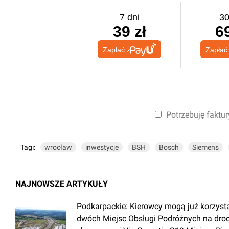
7 dni
30
39 zł
69
Zapłać z
Zapłać
Potrzebuję faktur
Tagi:
wrocław
inwestycje
BSH
Bosch
Siemens
NAJNOWSZE ARTYKUŁY
Podkarpackie: Kierowcy mogą już korzyst
dwóch Miejsc Obsługi Podróżnych na dro