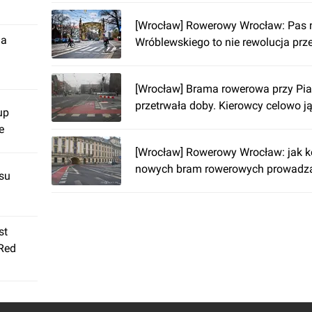
[Wrocław] Rowerowy Wrocław: Pas 
ja
Wróblewskiego to nie rewolucja pr
[Wrocław] Brama rowerowa przy Pia
przetrwała doby. Kierowcy celowo j
up
e
[Wrocław] Rowerowy Wrocław: jak k
nowych bram rowerowych prowadz
su
st
 Red