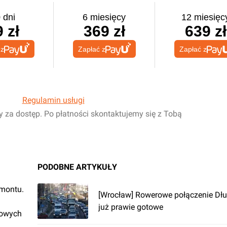
 dni
6 miesięcy
12 miesięc
 zł
369 zł
639 zł
 z
Zapłać z
Zapłać z
Regulamin usługi
y za dostęp. Po płatności skontaktujemy się z Tobą
PODOBNE ARTYKUŁY
emontu.
[Wrocław] Rowerowe połączenie Dłu
już prawie gotowe
rowych