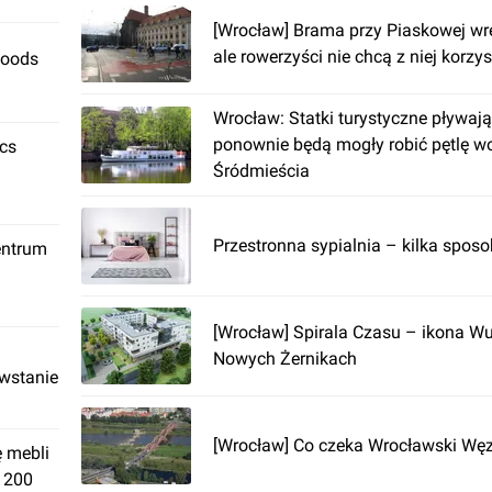
[Wrocław] Brama przy Piaskowej wre
ale rowerzyści nie chcą z niej korzy
Foods
Wrocław: Statki turystyczne pływaj
ponownie będą mogły robić pętlę w
ics
Śródmieścia
Przestronna sypialnia – kilka spos
entrum
[Wrocław] Spirala Czasu – ikona 
Nowych Żernikach
owstanie
[Wrocław] Co czeka Wrocławski Wę
ę mebli
. 200