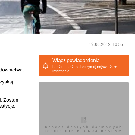
19.06.2012, 10:55
Włącz powiadomienia
bądź na bieżąco i otrzymuj najświeższe
udownictwa.
informacje
 zyskaj
i. Zostań
stycje.
Chcesz dobrych darmowych
teści? NIE BLOKUJ REKLAM