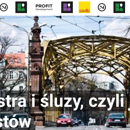
Rynek pierw
tra i śluzy, czyl
stów