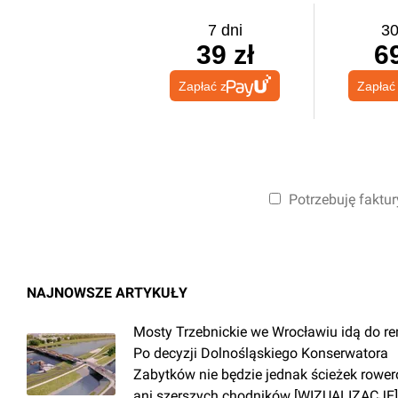
7 dni
30
39 zł
69
Zapłać z
Zapłać
Potrzebuję faktur
NAJNOWSZE ARTYKUŁY
Mosty Trzebnickie we Wrocławiu idą do r
Po decyzji Dolnośląskiego Konserwatora
Zabytków nie będzie jednak ścieżek rowe
ani szerszych chodników [WIZUALIZACJE]