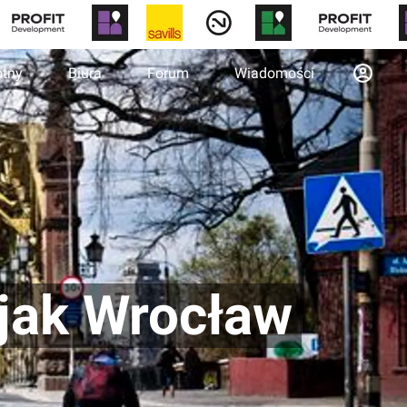
otny
Biura
Forum
Wiadomości
i jak Wrocław