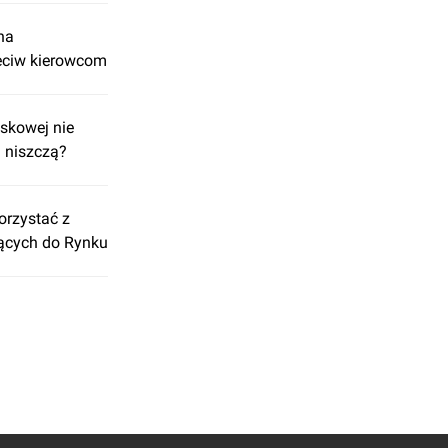
na
zeciw kierowcom
skowej nie
ą niszczą?
orzystać z
ących do Rynku