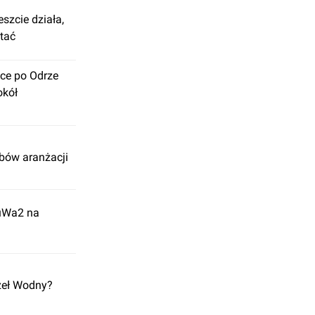
szcie działa,
stać
ące po Odrze
okół
obów aranżacji
WuWa2 na
zeł Wodny?