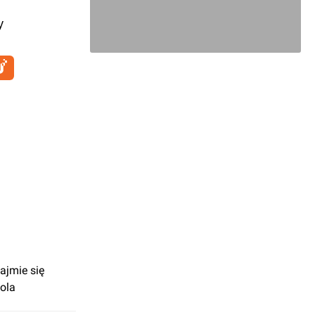
y
ajmie się
ola