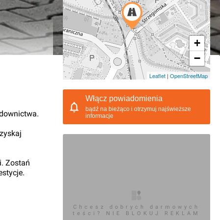
+
−
03.2012, 13:47
Leaflet
|
OpenStreetMap
Włącz powiadomienia
bądź na bieżąco i otrzymuj najświeższe
udownictwa.
informacje
 zyskaj
i. Zostań
stycje.
Chcesz dobrych darmowych
teści? NIE BLOKUJ REKLAM