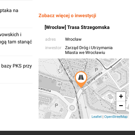
eptaka na
Zobacz więcej o inwestycji
[Wrocław] Trasa Strzegomska
wowskich i
adres
Wrocław
ogą tam stanąć
inwestor
Zarząd Dróg i Utrzymania
Miasta we Wrocławiu
 bazy PKS przy
+
−
Leaflet
|
OpenStreetMap