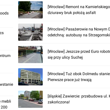
[Wrocław] Remont na Kamieńskiego
dziurawy bruk położą asfalt
Foods
[Wrocław] Pasażerowie na Nowym 
ics
odetchną: autobusy na Strzegomski
[Wrocław] Jeszcze przed Euro robot
entrum
się przy ulicy Suchej
[Wrocław] Tuż obok Dolmedu stanie 
Pierwsze prace już trwają
owstanie
[śląskie] Zawiercie: przebudowa ul. 
ę mebli
zakończona!
. 200