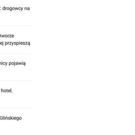
: drogowcy na
Dworze
ej przyspieszą
nicy pojawią
hotel.
Kilińskiego