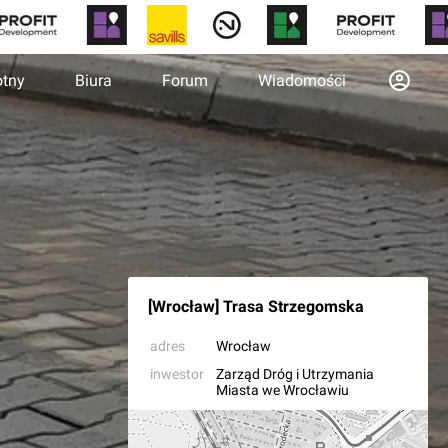
otny
Biura
Forum
Wiadomości
[Wrocław] Trasa Strzegomska
adres
Wrocław
inwestor
Zarząd Dróg i Utrzymania
Miasta we Wrocławiu