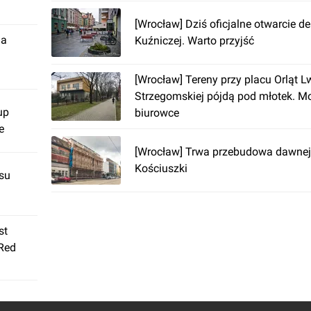
[Wrocław] Dziś oficjalne otwarcie d
ja
Kuźniczej. Warto przyjść
[Wrocław] Tereny przy placu Orląt L
Strzegomskiej pójdą pod młotek. M
up
biurowce
e
[Wrocław] Trwa przebudowa dawnej
Kościuszki
su
st
 Red