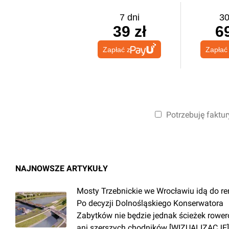
7 dni
30
39 zł
69
Zapłać z
Zapłać
Potrzebuję faktur
NAJNOWSZE ARTYKUŁY
Mosty Trzebnickie we Wrocławiu idą do r
Po decyzji Dolnośląskiego Konserwatora
Zabytków nie będzie jednak ścieżek rowe
ani szerszych chodników [WIZUALIZACJE]