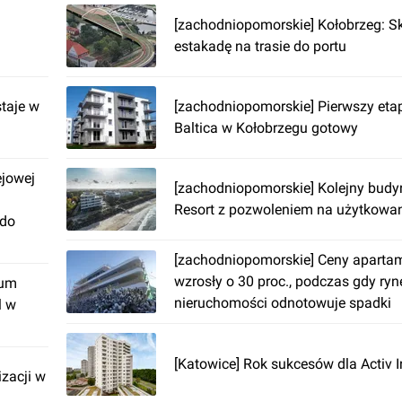
[zachodniopomorskie] Kołobrzeg: 
estakadę na trasie do portu
taje w
[zachodniopomorskie] Pierwszy eta
Baltica w Kołobrzegu gotowy
ejowej
[zachodniopomorskie] Kolejny bud
Resort z pozwoleniem na użytkowa
 do
[zachodniopomorskie] Ceny apart
wzrosły o 30 proc., podczas gdy ryn
rum
nieruchomości odnotowuje spadki
l w
[Katowice] Rok sukcesów dla Activ 
izacji w