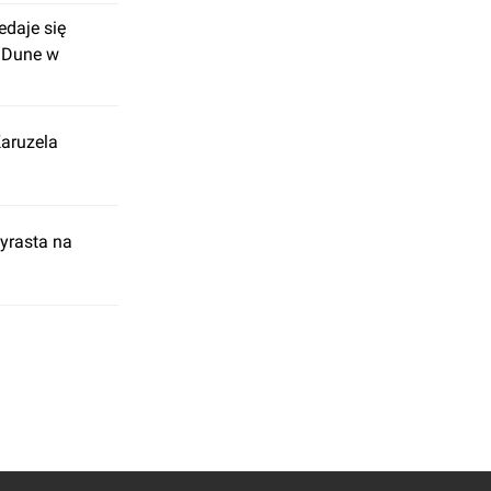
edaje się
i Dune w
aruzela
yrasta na