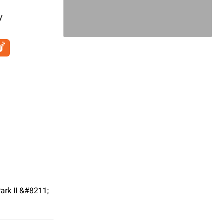
y
ark II &#8211;