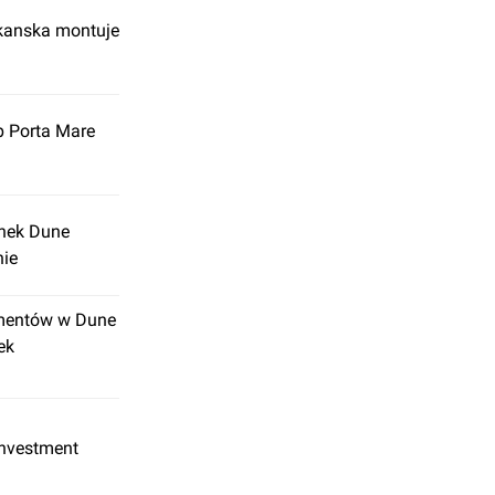
Skanska montuje
p Porta Mare
ynek Dune
nie
amentów w Dune
ek
Investment