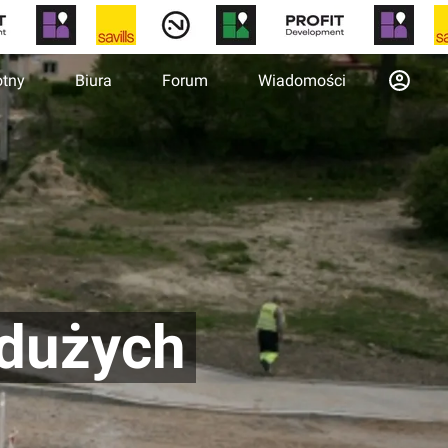
otny
Biura
Forum
Wiadomości
 dużych