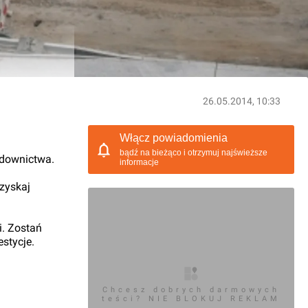
26.05.2014, 10:33
Włącz powiadomienia
bądź na bieżąco i otrzymuj najświeższe
udownictwa.
informacje
 zyskaj
i. Zostań
stycje.
Chcesz dobrych darmowych
teści? NIE BLOKUJ REKLAM