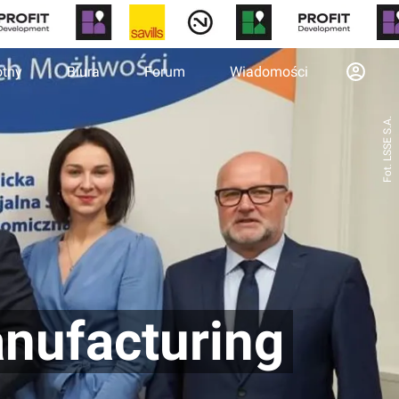
otny
Biura
Forum
Wiadomości
Fot. LSSE S.A.
anufacturing