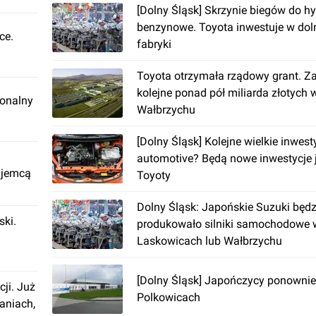
[Dolny Śląsk] Skrzynie biegów do hyb
benzynowe. Toyota inwestuje w dol
ce.
fabryki
Toyota otrzymała rządowy grant. Z
kolejne ponad pół miliarda złotych 
ionalny
Wałbrzychu
[Dolny Śląsk] Kolejne wielkie inwest
automotive? Będą nowe inwestycje 
ajemcą
Toyoty
Dolny Śląsk: Japońskie Suzuki będz
ki.
produkowało silniki samochodowe w
Laskowicach lub Wałbrzychu
[Dolny Śląsk] Japończycy ponownie
cji. Już
Polkowicach
aniach,