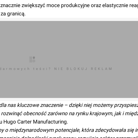
a znacznie zwiększyć moce produkcyjne oraz elastycznie re
za granicą.
 darmowych teści? NIE BLOKUJ REKLAM
dla nas kluczowe znaczenie – dzięki niej możemy przyspies
ie rozwinąć obecność zarówno na rynku krajowym, jak i mi
u Hugo Carter Manufacturing.
rmy o międzynarodowym potencjale, która zdecydowała się 