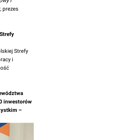
owy i
, prezes
Strefy
skiej Strefy
racy i
tość
ojewództwa
00 inwestorów
zystkim –