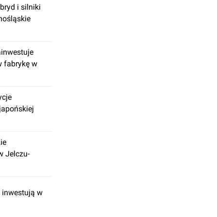
ryd i silniki
nośląskie
ainwestuje
w fabrykę w
ycje
japońskiej
ie
 Jelczu-
 inwestują w