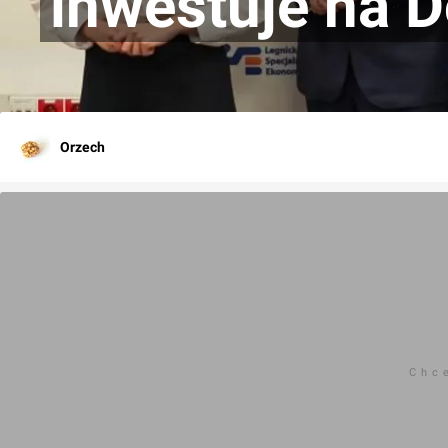
inwestuje na 
Orzech
Chc