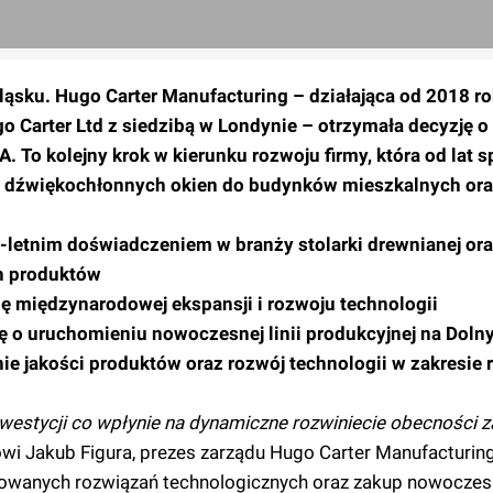
ląsku. Hugo Carter Manufacturing – działająca od 2018 r
ugo Carter Ltd z siedzibą w Londynie – otrzymała decyzję 
. To kolejny krok w kierunku rozwoju firmy, która od lat sp
h, dźwiękochłonnych okien do budynków mieszkalnych or
-letnim doświadczeniem w branży stolarki drewnianej ora
h produktów
gię międzynarodowej ekspansji i rozwoju technologii
ję o uruchomieniu nowoczesnej linii produkcyjnej na Dol
nie jakości produktów oraz rozwój technologii w zakresie 
nwestycji co wpłynie na dynamiczne rozwiniecie obecności 
i Jakub Figura, prezes zarządu Hugo Carter Manufacturing
owanych rozwiązań technologicznych oraz zakup nowoczes