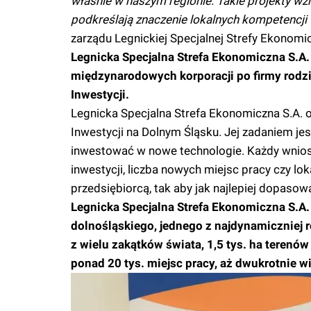
właśnie w naszym regionie. Takie projekty wzm
podkreślają znaczenie lokalnych kompetencji
zarządu Legnickiej Specjalnej Strefy Ekonomic
Legnicka Specjalna Strefa Ekonomiczna S.A.
międzynarodowych korporacji po firmy rodzi
Inwestycji.
Legnicka Specjalna Strefa Ekonomiczna S.A. 
Inwestycji na Dolnym Śląsku. Jej zadaniem jest
inwestować w nowe technologie. Każdy wniose
inwestycji, liczba nowych miejsc pracy czy lo
przedsiębiorcą, tak aby jak najlepiej dopaso
Legnicka Specjalna Strefa Ekonomiczna S.A.
dolnośląskiego, jednego z najdynamiczniej r
z wielu zakątków świata, 1,5 tys. ha terenów
ponad 20 tys. miejsc pracy, aż dwukrotnie wi