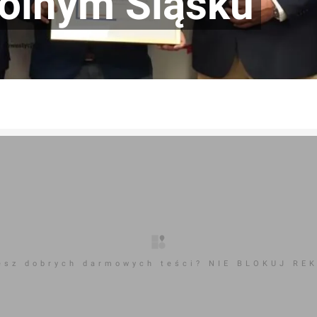
Dolnym Śląsku
esz dobrych darmowych teści? NIE BLOKUJ RE