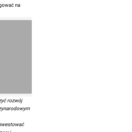
agować na
zyć rozwój
ędzynarodowym
inwestować