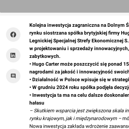
Kolejna inwestycja zagraniczna na Dolnym Ś
rynku siostrzana spółka brytyjskiej firmy H
Legnickiej Specjalnej Strefy Ekonomicznej S.A
w projektowaniu i sprzedaży innowacyjnyc
zabytkowych.
• Hugo Carter może poszczycić się ponad 15
nagrodami za jakość i innowacyjność swoic
• Działalność w Polsce wpisuje się w strate
• W grudniu 2024 roku spółka podjęła decyz
• Inwestycja ta ma na celu dalsze doskonale
hałasu
– Skutkiem wsparcia jest zwiększona skala i
rynku krajowym, jak i międzynarodowym –
mów
Nowa inwestycja zakłada wdrożenie zaawans