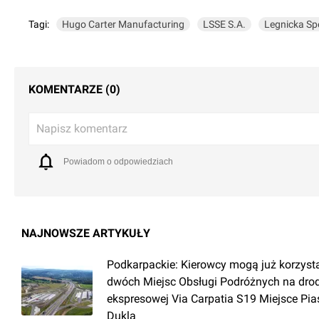
Tagi:
Hugo Carter Manufacturing
LSSE S.A.
Legnicka Sp
KOMENTARZE (0)
Napisz komentarz
Powiadom o odpowiedziach
NAJNOWSZE ARTYKUŁY
Podkarpackie: Kierowcy mogą już korzyst
dwóch Miejsc Obsługi Podróżnych na dro
ekspresowej Via Carpatia S19 Miejsce Pia
Dukla