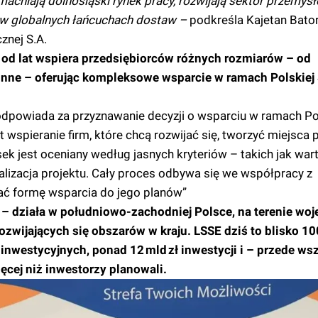
acniają dolnośląski rynek pracy, rozwijają sektor przemysł
 w globalnych łańcuchach dostaw –
podkreśla Kajetan Bator
znej S.A.
 od lat wspiera przedsiębiorców różnych rozmiarów – od
nne – oferując kompleksowe wsparcie w ramach Polskiej 
odpowiada za przyznawanie decyzji o wsparciu w ramach Pol
 wspieranie firm, które chcą rozwijać się, tworzyć miejsca p
k jest oceniany według jasnych kryteriów – takich jak war
kalizacja projektu. Cały proces odbywa się we współpracy z
wać formę wsparcia do jego planów”
 – działa w południowo-zachodniej Polsce, na terenie w
ozwijających się obszarów w kraju. LSSE dziś to blisko 1
 inwestycyjnych, ponad 12 mld zł inwestycji i – przede ws
ęcej niż inwestorzy planowali.