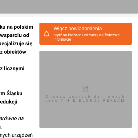
oku na polskim
Włącz powiadomienia
o wsparciu od
bądź na bieżąco i otrzymuj najświeższe
informacje
ecjalizuje się
az obiektów
z licznymi
nym Śląsku
Chcesz dobrych darmowych
redukcji
teści? NIE BLOKUJ REKLAM
zarówno na
.
nych urządzeń