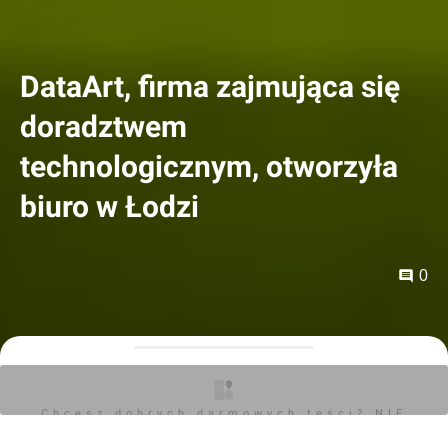
DataArt, firma zajmująca się
doradztwem
technologicznym, otworzyła
biuro w Łodzi
0
Orzech
21.11.2022, 13:22
Chcesz dobrych darmowych teści? NIE
Kolejna spółka z branży technologicznej stawia na
BLOKUJ REKLAM