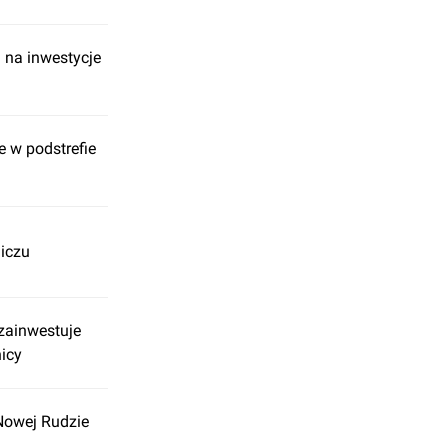
h na inwestycje
e w podstrefie
liczu
zainwestuje
nicy
Nowej Rudzie