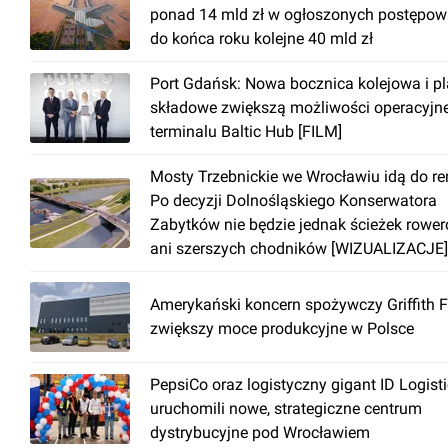
ponad 14 mld zł w ogłoszonych postępow
do końca roku kolejne 40 mld zł
Port Gdańsk: Nowa bocznica kolejowa i p
składowe zwiększą możliwości operacyjn
terminalu Baltic Hub [FILM]
Mosty Trzebnickie we Wrocławiu idą do r
Po decyzji Dolnośląskiego Konserwatora
Zabytków nie będzie jednak ścieżek rowe
ani szerszych chodników [WIZUALIZACJE]
Amerykański koncern spożywczy Griffith 
zwiększy moce produkcyjne w Polsce
PepsiCo oraz logistyczny gigant ID Logist
uruchomili nowe, strategiczne centrum
dystrybucyjne pod Wrocławiem