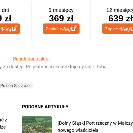
 dni
6 miesięcy
12 miesięc
 zł
369 zł
639 zł
 z
Zapłać z
Zapłać z
Regulamin usługi
y za dostęp. Po płatności skontaktujemy się z Tobą
Polcon Sp. z o.o.
PODOBNE ARTYKUŁY
ać z
[Dolny Śląsk] Port rzeczny w Malc
dze
nowego właściciela