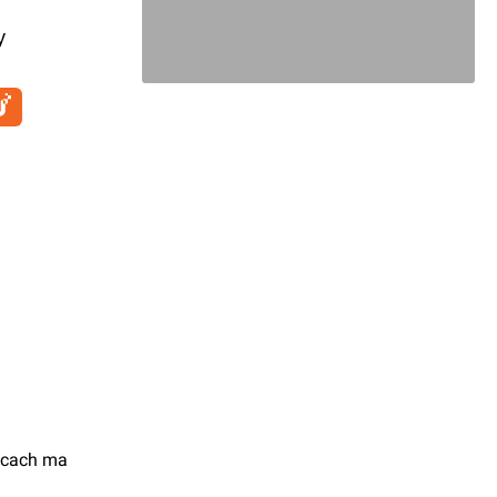
y
zycach ma