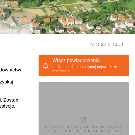
19.11.2016, 12:50
Włącz powiadomienia
bądź na bieżąco i otrzymuj najświeższe
udownictwa.
informacje
 zyskaj
i. Zostań
stycje.
Chcesz dobrych darmowych
teści? NIE BLOKUJ REKLAM