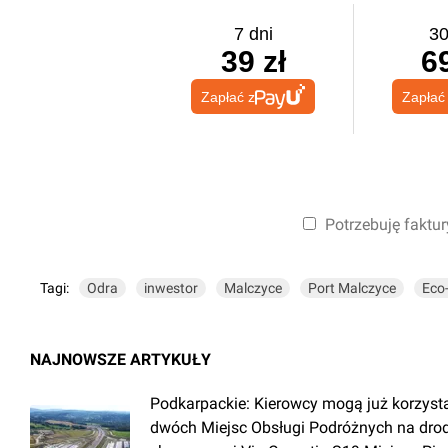
7 dni
30
39 zł
69
Zapłać z
Zapłać
Potrzebuję faktur
Tagi:
Odra
inwestor
Malczyce
Port Malczyce
Eco-
NAJNOWSZE ARTYKUŁY
Podkarpackie: Kierowcy mogą już korzyst
dwóch Miejsc Obsługi Podróżnych na dro