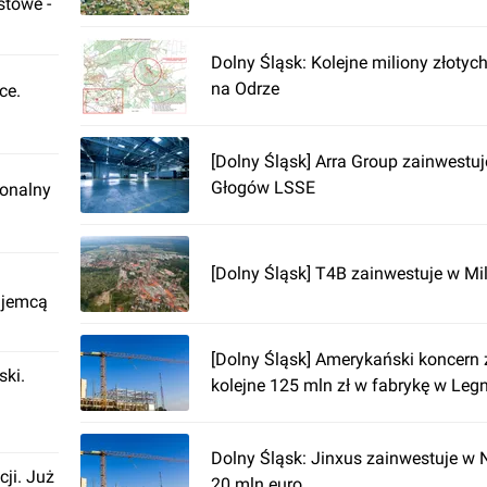
stowe -
Dolny Śląsk: Kolejne miliony złotyc
na Odrze
ce.
[Dolny Śląsk] Arra Group zainwestuj
Głogów LSSE
ionalny
[Dolny Śląsk] T4B zainwestuje w Mi
ajemcą
[Dolny Śląsk] Amerykański koncern 
ki.
kolejne 125 mln zł w fabrykę w Leg
Dolny Śląsk: Jinxus zainwestuje w 
cji. Już
20 mln euro