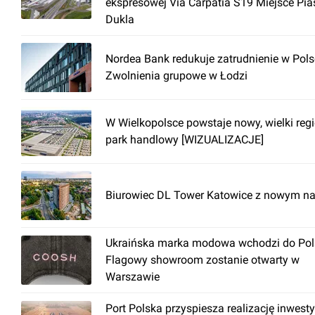
ekspresowej Via Carpatia S19 Miejsce Pia
Dukla
Nordea Bank redukuje zatrudnienie w Pols
Zwolnienia grupowe w Łodzi
W Wielkopolsce powstaje nowy, wielki reg
park handlowy [WIZUALIZACJE]
Biurowiec DL Tower Katowice z nowym n
Ukraińska marka modowa wchodzi do Pols
Flagowy showroom zostanie otwarty w
Warszawie
Port Polska przyspiesza realizację inwesty