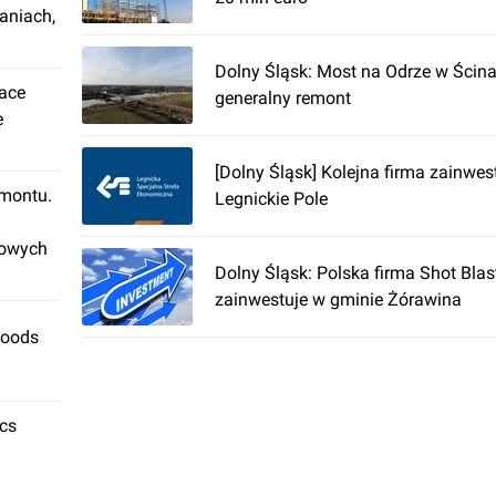
aniach,
Dolny Śląsk: Most na Odrze w Ścina
lace
generalny remont
e
[Dolny Śląsk] Kolejna firma zainwes
emontu.
Legnickie Pole
rowych
Dolny Śląsk: Polska firma Shot Blas
zainwestuje w gminie Żórawina
Foods
ics