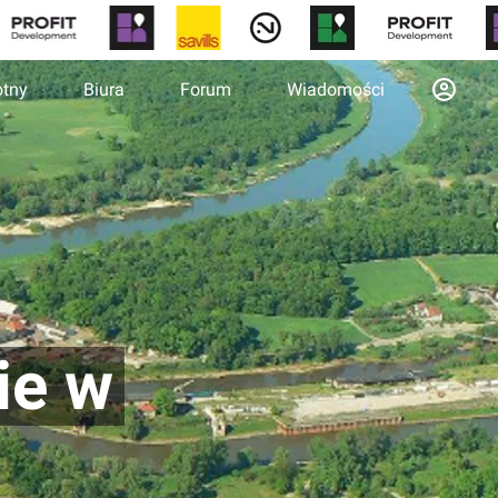
otny
Biura
Forum
Wiadomości
ie w