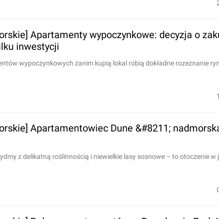
rskie] Apartamenty wypoczynkowe: decyzja o zak
ilku inwestycji
entów wypoczynkowych zanim kupią lokal robią dokładne rozeznanie rynk
orskie] Apartamentowiec Dune &#8211; nadmorska
dmy z delikatną roślinnością i niewielkie lasy sosnowe – to otoczenie w j