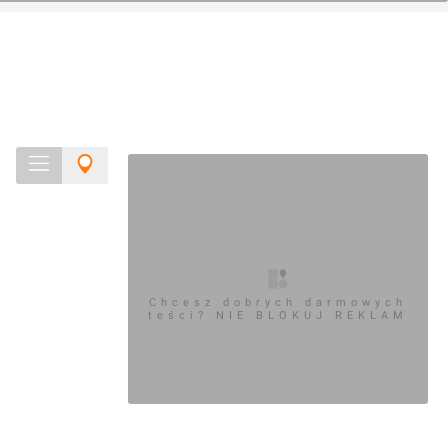
Chcesz dobrych darmowych
teści? NIE BLOKUJ REKLAM