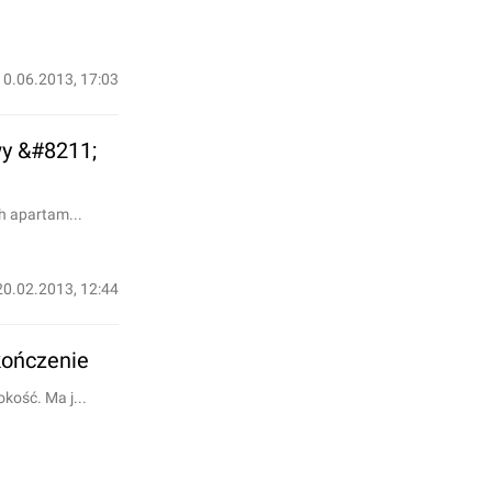
10.06.2013, 17:03
wy &#8211;
h apartam...
20.02.2013, 12:44
kończenie
kość. Ma j...