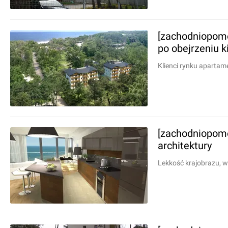
[zachodniopomo
po obejrzeniu k
Klienci rynku apartam
[zachodniopom
architektury
Lekkość krajobrazu, wy