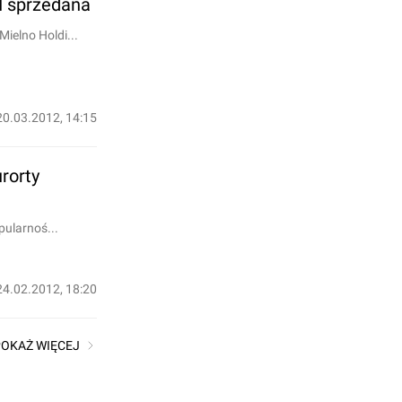
I sprzedana
ielno Holdi...
20.03.2012, 14:15
rorty
pularnoś...
24.02.2012, 18:20
POKAŻ WIĘCEJ