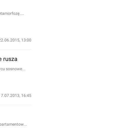
tamorfozę....
22.06.2015, 13:00
e rusza
rcu sosnowe...
17.07.2013, 16:45
apartamentow...