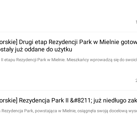
rskie] Drugi etap Rezydencji Park w Mielnie goto
stały już oddane do użytku
 II etapu Rezydencji Park w Mielnie. Mieszkańcy wprowadzą się do swoic
rskie] Rezydencja Park II &#8211; już niedługo za
 Rezydencja Park, powstająca w Mielnie, osiągnęła swoją docelową wyso