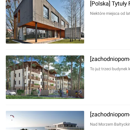
[Polska] Tytuły
Niektóre miejsca od l
[zachodniopomo
To już trzeci budynek
[zachodniopomo
Nad Morzem Bałtyckim