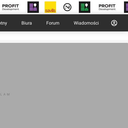
otny
Biura
Forum
Wiadomości
KLAM