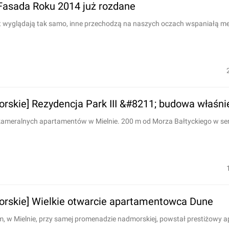
 Fasada Roku 2014 już rozdane
at wyglądają tak samo, inne przechodzą na naszych oczach wspaniałą me
rskie] Rezydencja Park III &#8211; budowa właśni
 kameralnych apartamentów w Mielnie. 200 m od Morza Bałtyckiego w se
rskie] Wielkie otwarcie apartamentowca Dune
, w Mielnie, przy samej promenadzie nadmorskiej, powstał prestiżowy 