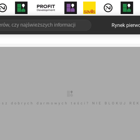
Rynek pierw
esz dobrych darmowych teści? NIE BLOKUJ RE