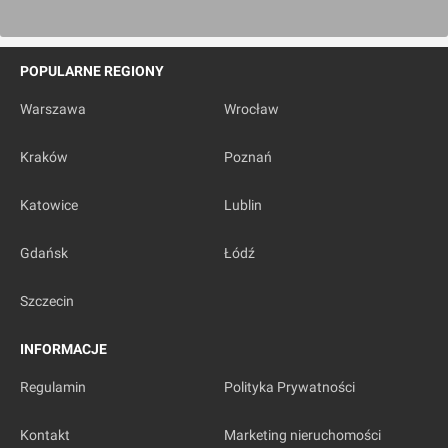
POPULARNE REGIONY
Warszawa
Wrocław
Wrocław
Kraków
Poznań
[Wrocław] Osiedle "Hibiskus"
Katowice
Lublin
Gdańsk
Łódź
Szczecin
INFORMACJE
Wrocław
, Opoczyńska
Regulamin
Polityka Prywatności
Kontakt
Marketing nieruchomości