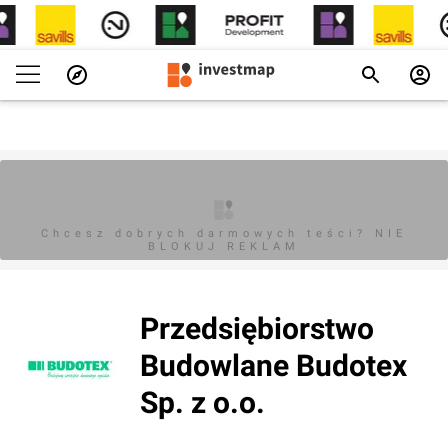
Chcesz dobrych darmowych teści? NIE
BLOKUJ REKLAM
Przedsiębiorstwo
Budowlane Budotex
Sp. z o.o.