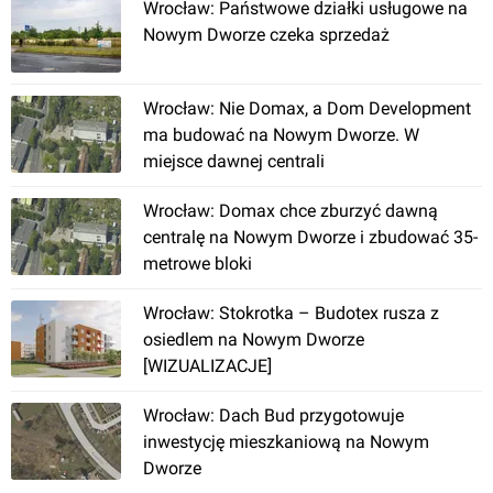
Wrocław: Państwowe działki usługowe na
Nowym Dworze czeka sprzedaż
Wrocław: Nie Domax, a Dom Development
ma budować na Nowym Dworze. W
miejsce dawnej centrali
Wrocław
Wrocław: Domax chce zburzyć dawną
centralę na Nowym Dworze i zbudować 35-
[Wrocław] Osiedle "Tęczowy Raj"
metrowe bloki
Wrocław: Stokrotka – Budotex rusza z
osiedlem na Nowym Dworze
[WIZUALIZACJE]
Wrocław: Dach Bud przygotowuje
inwestycję mieszkaniową na Nowym
Dworze
Wrocław