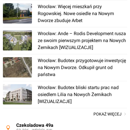
Wrocław: Więcej mieszkań przy
Rogowskiej. Nowe osiedle na Nowym
[Wrocław] Willa "Gardenia"
Dworze zbuduje Arbet
Wrocław: Ande – Rodis Development rusza
ze swoim pierwszym projektem na Nowych
Żernikach [WIZUALIZACJE]
Wrocław: Budotex przygotowuje inwestycję
na Nowym Dworze. Odkupił grunt od
Wrocław
państwa
Wrocław: Budotex bliski startu prac nad
[Wrocław] Willa Ołtaszyn, Budotex, ul. Zwycięska
osiedlem Lilia na Nowych Żernikach
[WIZUALIZACJE]
POKAŻ WIĘCEJ
Czekoladowa 49a