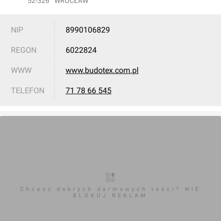
52-326
WROCŁAW
Wrocław
NIP
8990106829
REGON
6022824
[Wrocław] Osiedle Przy Parku
WWW
www.budotex.com.pl
TELEFON
71 78 66 545
Wrocław
[Wrocław-Krzyki] Apartamenty Krzyki
Chcesz dobrych darmowych teści? NIE
BLOKUJ REKLAM