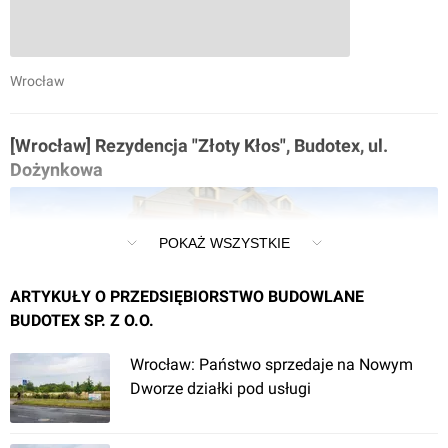
Wrocław
[Wrocław] Rezydencja "Złoty Kłos", Budotex, ul.
Dożynkowa
POKAŻ WSZYSTKIE
ARTYKUŁY O PRZEDSIĘBIORSTWO BUDOWLANE
BUDOTEX SP. Z O.O.
Wrocław: Państwo sprzedaje na Nowym
Wrocław
Dworze działki pod usługi
[Wrocław-Krzyki] Wille "Barwy Kwiatów"