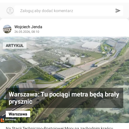
Zaloguj aby dodać komentarz
Wojciech Jenda
26.05.2026, 08:10
ARTYKUŁ
Warszawa: Tu pociągi metra będą brały
prysznic
Warszawa
Na Stacji Techniczno-Postojowej Mory na zachodnim krańcu