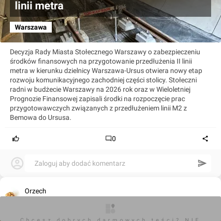
linii metra
Warszawa
Decyzja Rady Miasta Stołecznego Warszawy o zabezpieczeniu
środków finansowych na przygotowanie przedłużenia II linii
metra w kierunku dzielnicy Warszawa-Ursus otwiera nowy etap
rozwoju komunikacyjnego zachodniej części stolicy. Stołeczni
radni w budżecie Warszawy na 2026 rok oraz w Wieloletniej
Prognozie Finansowej zapisali środki na rozpoczęcie prac
przygotowawczych związanych z przedłużeniem linii M2 z
Bemowa do Ursusa.
0
Zaloguj aby dodać komentarz
Orzech
28.12.2025, 15:54
Chcesz dobrych darmowych teści? NIE