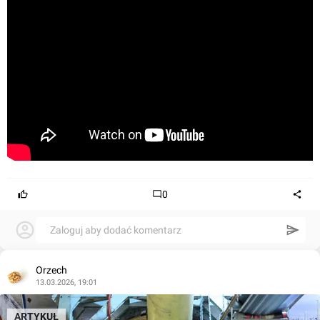
0
Zaloguj aby dodać komentarz
Orzech
13.03.2026, 19:01
ARTYKUŁ