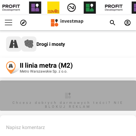
Drogi i mosty
II linia metra (M2)
Metro Warszawskie Sp. z o.o.
Chcesz dobrych darmowych teści? NIE
BLOKUJ REKLAM
Napisz komentarz