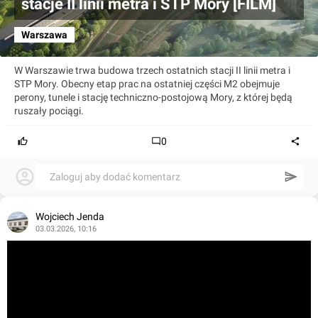
stacje II linii metra i STP Mory [FILM]
Warszawa
W Warszawie trwa budowa trzech ostatnich stacji II linii metra i
STP Mory. Obecny etap prac na ostatniej części M2 obejmuje
perony, tunele i stację techniczno-postojową Mory, z której będą
ruszały pociągi.
0
Zaloguj aby dodać komentarz
Wojciech Jenda
03.03.2026, 10:16