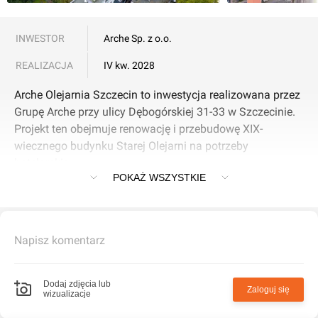
INWESTOR
Arche Sp. z o.o.
REALIZACJA
IV kw. 2028
Arche Olejarnia Szczecin to inwestycja realizowana przez
Grupę Arche przy ulicy Dębogórskiej 31-33 w Szczecinie.
Projekt ten obejmuje renowację i przebudowę XIX-
wiecznego budynku Starej Olejarni na potrzeby
hotelarskie.
POKAŻ WSZYSTKIE
Główne cechy inwestycji:
Lokalizacja: Inwestycja zlokalizowana jest na Golęcinie,
Napisz komentarz
w historycznej dzielnicy Szczecina.
Architektura: Budynek pochodzi z XIX wieku i jest
Dodaj zdjęcia lub
Zaloguj się
wizualizacje
przykładem architektury przemysłowej. Po renowacji ma
zachować swój oryginalny charakter, jednocześnie stając