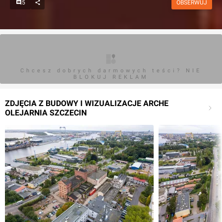
5
OBSERWUJ
Chcesz dobrych darmowych teści? NIE
BLOKUJ REKLAM
ZDJĘCIA Z BUDOWY I WIZUALIZACJE ARCHE
OLEJARNIA SZCZECIN