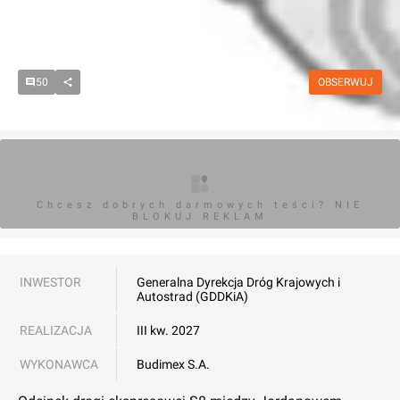
50
OBSERWUJ
Chcesz dobrych darmowych teści? NIE
BLOKUJ REKLAM
INWESTOR
Generalna Dyrekcja Dróg Krajowych i
Autostrad (GDDKiA)
REALIZACJA
III kw. 2027
WYKONAWCA
Budimex S.A.