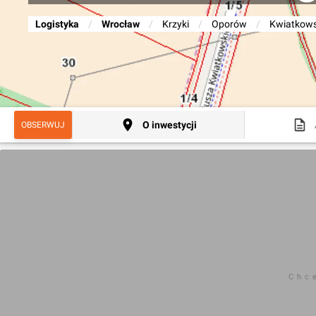
Logistyka
/
Wrocław
/
Krzyki
/
Oporów
/
Kwiatkows
O inwestycji
OBSERWUJ
Chc