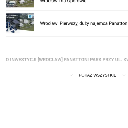
Wrocław I na Oporowie
Wrocław: Pierwszy, duży najemca Panattoni 
O INWESTYCJI [WROCŁAW] PANATTONI PARK PRZY UL. 
Nowy park logistyczny Panattoni Europe we Wrocławiu, przy 
POKAŻ WSZYSTKIE