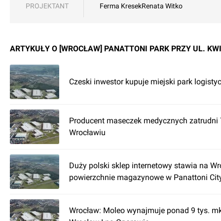
PROJEKTANT
Ferma Kresek
Renata Witko
ARTYKUŁY O [WROCŁAW] PANATTONI PARK PRZY UL. K
Czeski inwestor kupuje miejski park logistyc
Producent maseczek medycznych zatrudni 
Wrocławiu
Duży polski sklep internetowy stawia na W
powierzchnie magazynowe w Panattoni City
Wrocław: Moleo wynajmuje ponad 9 tys. mkw