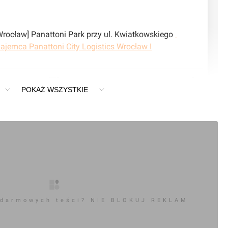
Nowy artykuł dotyczący [Wrocław] Panattoni Park przy ul. Kwiatkowskiego 
ajemca Panattoni City Logistics Wrocław I
0
POKAŻ WSZYSTKIE
komentarz
] Panattoni Park przy ul. Kwiatkowskiego
 darmowych teści? NIE BLOKUJ REKLAM