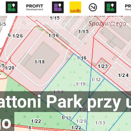
Rynek pierw
ttoni Park przy u
go