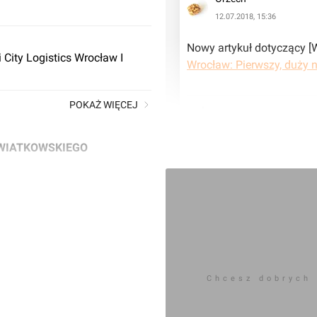
12.07.2018, 15:36
City Logistics Wrocław I
Wrocław: Pierwszy, duży n
POKAŻ WIĘCEJ
KWIATKOWSKIEGO
Zaloguj aby dodać 
ul. Kwiatkowskiego.
Komentarz do inwestycji
[Wrocław
beniaeli
24.05.2018, 13:17
Chcesz dobrych
hej