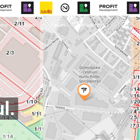
otny
Biura
Forum
Wiadomości
l.