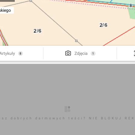
kiego
Artykuły
Zdjęcia
8
1
esz dobrych darmowych teści? NIE BLOKUJ RE