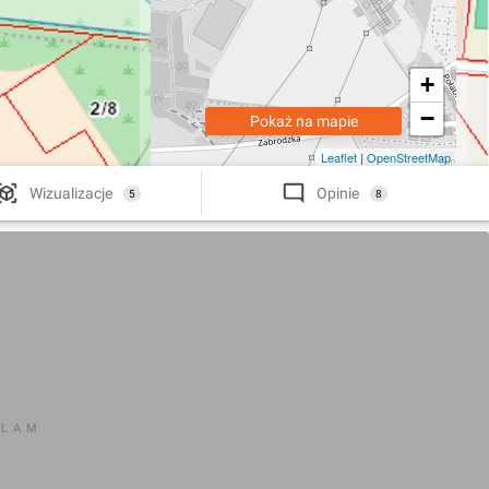
+
−
Pokaż na mapie
Leaflet
|
OpenStreetMap
Wizualizacje
Opinie
5
8
KLAM