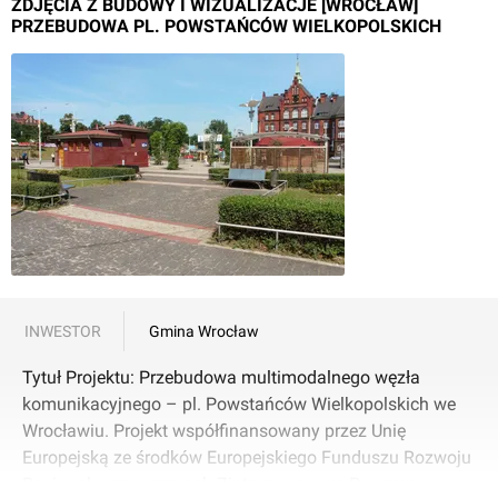
ZDJĘCIA Z BUDOWY I WIZUALIZACJE [WROCŁAW]
PRZEBUDOWA PL. POWSTAŃCÓW WIELKOPOLSKICH
INWESTOR
Gmina Wrocław
Tytuł Projektu: Przebudowa multimodalnego węzła
komunikacyjnego – pl. Powstańców Wielkopolskich we
Wrocławiu. Projekt współfinansowany przez Unię
Europejską ze środków Europejskiego Funduszu Rozwoju
Regionalnego w ramach Zintegrowanego Programu