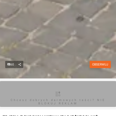
60
OBSERWUJ
Chcesz dobrych darmowych teści? NIE
BLOKUJ REKLAM