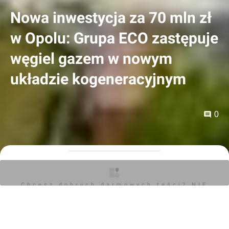
Nowa inwestycja za 70 mln zł
w Opolu: Grupa ECO zastępuje
węgiel gazem w nowym
układzie kogeneracyjnym
0
Orzech
16.06.2026, 08:52
Chcesz dobrych darmowych teści? NIE
Grupa Kapitałowa ECO uruchamia drugi układ
BLOKUJ REKLAM
kogeneracyjny w Opolu. Dzięki wytwarzaniu energii
elektrycznej i cieplnej w skojarzeniu przy