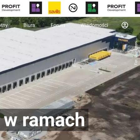
otny
Biura
Forum
Wiadomości
Fot. Panattoni
ę w ramach