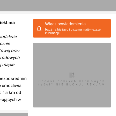
iekt ma
Włącz powiadomienia
bądź na bieżąco i otrzymuj najświeższe
informacje
ewództwie
cznie
towej oraz
narodowych
j mapie
z bezpośrednim
Chcesz dobrych darmowych
e umożliwia
teści? NIE BLOKUJ REKLAM
ło 15 km od
ałających w