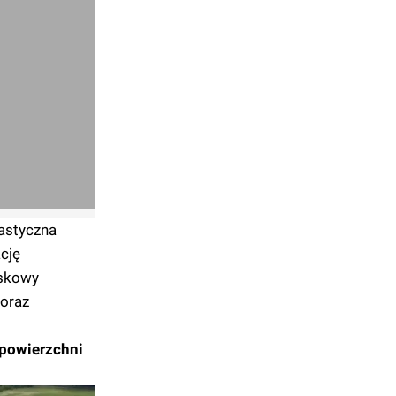
lastyczna
cję
iskowy
 oraz
 powierzchni