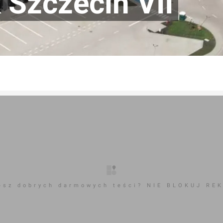
 Szczecin VII
esz dobrych darmowych teści? NIE BLOKUJ RE