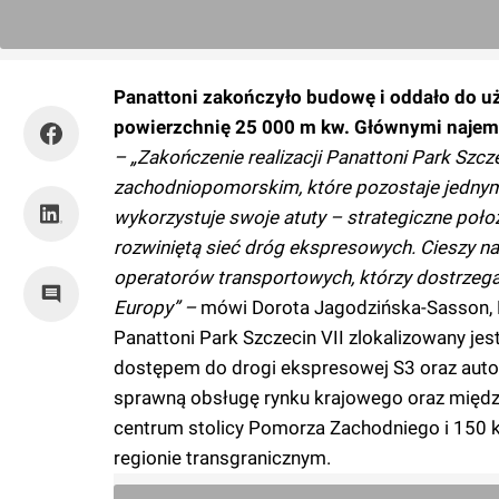
Panattoni zakończyło budowę i oddało do uż
powierzchnię 25 000 m kw. Głównymi najemc
– „Zakończenie realizacji Panattoni Park Szcz
zachodniopomorskim, które pozostaje jednym
wykorzystuje swoje atuty – strategiczne poło
rozwiniętą sieć dróg ekspresowych. Cieszy na
operatorów transportowych, którzy dostrzega
Europy” –
mówi Dorota Jagodzińska-Sasson, M
Panattoni Park Szczecin VII zlokalizowany je
dostępem do drogi ekspresowej S3 oraz autos
sprawną obsługę rynku krajowego oraz między
centrum stolicy Pomorza Zachodniego i 150 km 
regionie transgranicznym.