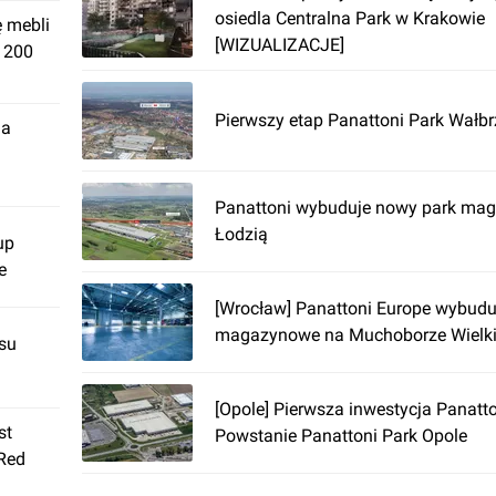
osiedla Centralna Park w Krakowie
ę mebli
[WIZUALIZACJE]
. 200
Pierwszy etap Panattoni Park Wałb
ja
Panattoni wybuduje nowy park ma
Łodzią
up
e
[Wrocław] Panattoni Europe wybudu
magazynowe na Muchoborze Wielk
su
[Opole] Pierwsza inwestycja Panatto
st
Powstanie Panattoni Park Opole
 Red