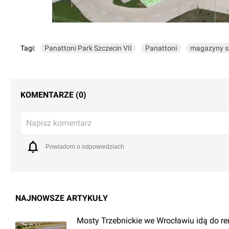
Tagi:
Panattoni Park Szczecin VII
Panattoni
magazyny s
KOMENTARZE (0)
Napisz komentarz
Powiadom o odpowiedziach
NAJNOWSZE ARTYKUŁY
Mosty Trzebnickie we Wrocławiu idą do r