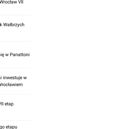
Wrocław VII
rk Wałbrzych
ę w Panattoni
i inwestuje w
Wrocławiem
II etap
go etapu