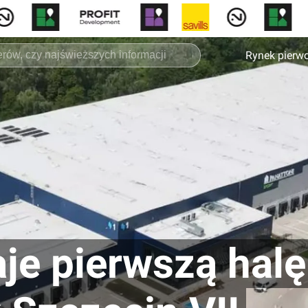
Rynek pierw
aje pierwszą hal