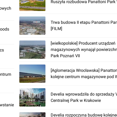
Ruszyła rozbudowa Panattoni Park 
rowych
Trwa budowa II etapu Panattoni Pa
[FILM]
Foods
[wielkopolskie] Producent urządzeń
magazynowych wynajął powierzchni
ics
Park Poznań VII
[Aglomeracja Wrocławska] Panatton
entrum
kolejne centrum magazynowe pod 
Develia wprowadziła do sprzedaży V
Centralnej Park w Krakowie
owstanie
Develia rozpoczyna budowę kolejne