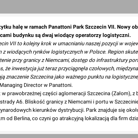
ytku halę w ramach Panattoni Park Szczecin VII. Nowy ob
ami budynku są dwaj wiodący operatorzy logistyczni.
ecin VII to kolejny krok w umacnianiu naszej pozycji w woj
 z wiodących rynków logistycznych w Polsce. Region skute
żenie przy granicy z Niemcami, dostęp do infrastruktury por
s, że inwestycja już teraz przyciągnęła czołowych, między
ją znaczenie Szczecina jako ważnego punktu na logistyczne
anaging Director w Panattoni.
st w prawobrzeżnej części aglomeracji Szczecina (Załom), 
trady A6. Bliskość granicy z Niemcami i portu w Szczecini
narodowych kierunków dystrybucji. Park znajduje się oko
od Berlina, co czyni go atrakcyjną lokalizacją dla firm dzi