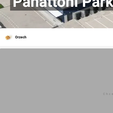
Panattoni Park
Orzech
Chc