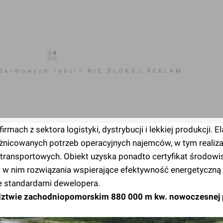
 darmowych teści? NIE BLOKUJ REKLAM
rmach z sektora logistyki, dystrybucji i lekkiej produkcji. E
żnicowanych potrzeb operacyjnych najemców, w tym realiza
ansportowych. Obiekt uzyska ponadto certyfikat środow
w nim rozwiązania wspierające efektywność energetyczną
 ze standardami dewelopera.
wództwie zachodniopomorskim 880 000 m kw. nowoczesnej