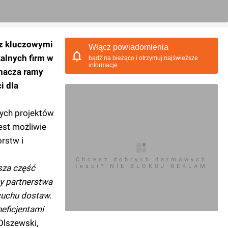
 z kluczowymi
Włącz powiadomienia
alnych firm w
bądź na bieżąco i otrzymuj najświeższe
informacje
znacza ramy
i dla
zych projektów
est możliwie
rstw i
Chcesz dobrych darmowych
sza część
teści? NIE BLOKUJ REKLAM
y partnerstwa
cuchu dostaw.
neficjentami
Olszewski,