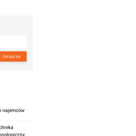
Zaloguj się
w
ch najemców
chnika
hnologiczny