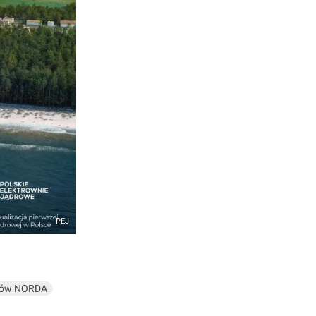
PEJ
rców NORDA