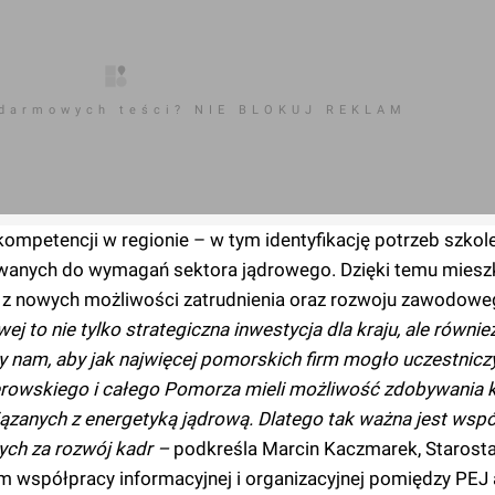
 darmowych teści? NIE BLOKUJ REKLAM
kompetencji w regionie – w tym identyfikację potrzeb szko
anych do wymagań sektora jądrowego. Dzięki temu miesz
z nowych możliwości zatrudnienia oraz rozwoju zawodowe
ej to nie tylko strategiczna inwestycja dla kraju, ale równ
y nam, aby jak najwięcej pomorskich firm mogło uczestnicz
erowskiego i całego Pomorza mieli możliwość zdobywania 
ązanych z energetyką jądrową. Dlatego tak ważna jest wsp
ych za rozwój kadr –
podkreśla Marcin Kaczmarek, Starost
 współpracy informacyjnej i organizacyjnej pomiędzy PEJ 