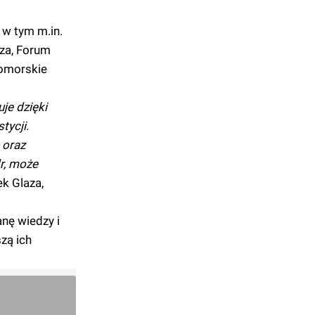
 w tym m.in.
za, Forum
pomorskie
je dzięki
tycji.
 oraz
r, może
k Glaza,
nę wiedzy i
zą ich