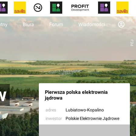
otny
Biura
Forum
Wiadomości
PEJ
w
Pierwsza polska elektrownia
jądrowa
adres
Lubiatowo-Kopalino
inwestor
Polskie Elektrownie Jądrowe