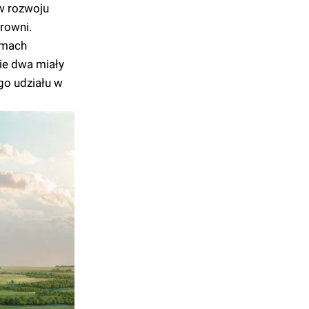
w rozwoju
trowni.
amach
ie dwa miały
go udziału w