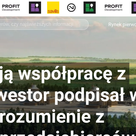
Rynek pierw
ą współpracę z
estor podpisał 
rozumienie z