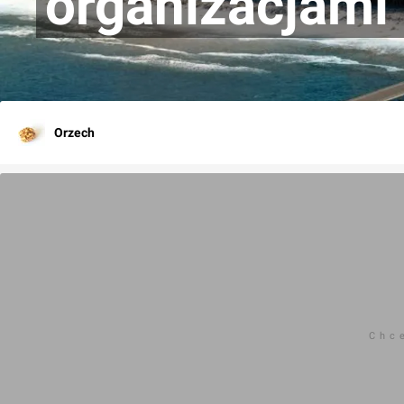
organizacjami
Orzech
Chc