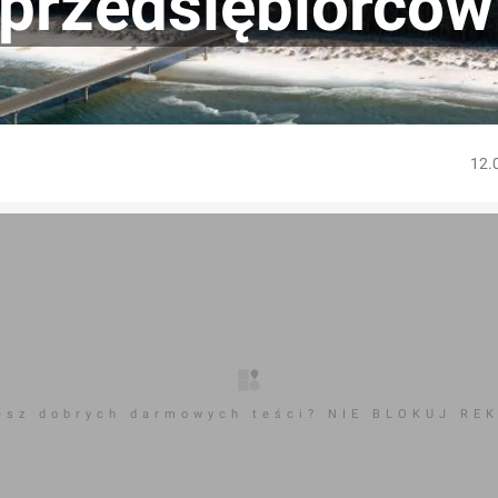
 przedsiębiorców
12.
esz dobrych darmowych teści? NIE BLOKUJ RE