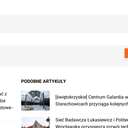
PODOBNE ARTYKUŁY
ać z
[świętokrzyskie] Centrum Galardia 
dze
Starachowicach przyciąga kolejny
stowe -
Sieć Badawcza Łukasiewicz i Polite
Wrocławska przyspieszą rozwój tec