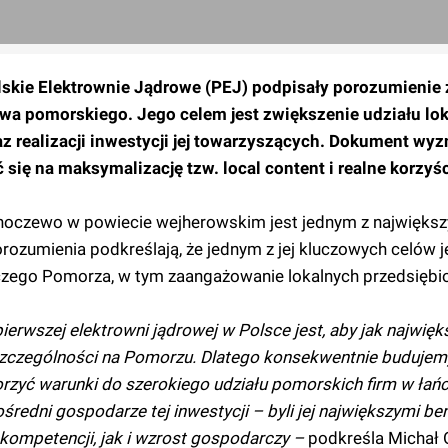
skie Elektrownie Jądrowe (PEJ) podpisały porozumienie
wa pomorskiego. Jego celem jest zwiększenie udziału lok
z realizacji inwestycji jej towarzyszących. Dokument wy
się na maksymalizację tzw. local content i realne korzyśc
Choczewo w powiecie wejherowskim jest jednym z najwięks
orozumienia podkreślają, że jednym z jej kluczowych celów j
czego Pomorza, w tym zaangażowanie lokalnych przedsiębio
ierwszej elektrowni jądrowej w Polsce jest, aby jak najwięk
 szczególności na Pomorzu. Dlatego konsekwentnie budujem
rzyć warunki do szerokiego udziału pomorskich firm w łań
redni gospodarze tej inwestycji – byli jej największymi be
kompetencji, jak i wzrost gospodarczy –
podkreśla Michał 