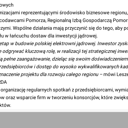
rowych
anizacjami reprezentującymi środowisko biznesowe regionu,
acodawcami Pomorza, Regionalną Izbą Gospodarczą Pomor
ymi. Wspólne działania mają przyczynić się do tego, aby 
ału w łańcuchu dostaw dla inwestycji jądrowej.
tap w budowie polskiej elektrowni jądrowej. Inwestor zysku
 odgrywać kluczową rolę, w realizacji tej strategicznej inwes
ją pełne zaangażowanie, dzieląc się swoim doświadczeniem
rzedsiębiorców i dostęp do wysoko wykwalifikowanych kad
naczenie projektu dla rozwoju całego regionu –
mówi Lesze
RDA
organizację regularnych spotkań z przedsiębiorcami, wymia
 oraz wsparcie firm w tworzeniu konsorcjów, które zwięks
aktów.