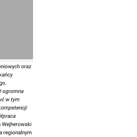
leniowych oraz
kańcy
go.
ież ogromna
yć w tym
kompetencji
ółpraca
a Wejherowski
a regionalnym