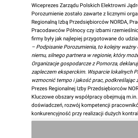
Wiceprezes Zarządu Polskich Elektrowni Jąd
Porozumienie zostało zawarte z licznymi org
Regionalną Izbą Przedsiębiorców NORDA, Pr
Pracodawców Północy czy izbami rzemieślnicz
firmy były jak najlepiej przygotowane do udzi
– Podpisanie Porozumienia, to kolejny ważny e
niemu, silnego partnera w regionie, który może
Organizacje gospodarcze z Pomorza, deklaru
zapleczem eksperckim. Wsparcie lokalnych P
wzmocnić tempo i jakość prac, podkreślając z
Prezes Regionalnej Izby Przedsiębiorców NO
Kluczowe obszary współpracy obejmują m.in. 
doświadczeń, rozwój kompetencji pracowników
konkurencyjność przy realizacji dużych kontr