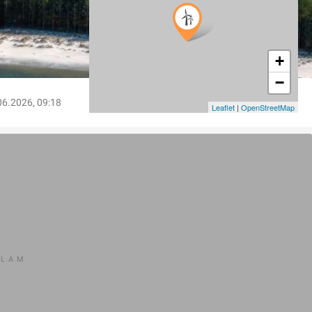
+
−
06.2026, 09:18
Leaflet
|
OpenStreetMap
KLAM