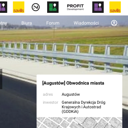
otny
Biura
Forum
Wiadomości
[Augustów] Obwodnica miasta
adres
Augustów
inwestor
Generalna Dyrekcja Dróg
Krajowych i Autostrad
(GDDKiA)