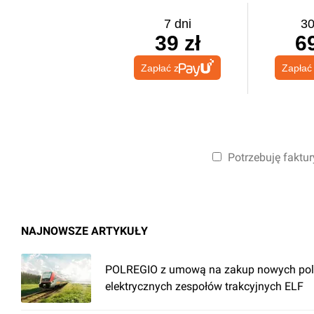
7 dni
30
39 zł
69
Zapłać z
Zapłać
Potrzebuję faktur
NAJNOWSZE ARTYKUŁY
POLREGIO z umową na zakup nowych pol
elektrycznych zespołów trakcyjnych ELF