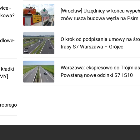
ice -
[Wrocław] Urzędnicy w końcu wypełn
akowa?
znów rusza budowa węzła na Psim 
O krok od podpisania umowy na śr
dlowe-
trasy S7 Warszawa – Grójec
Warszawa: ekspresowo do Trójmiast
 kładki
Powstaną nowe odcinki S7 i S10
LMY]
robrego