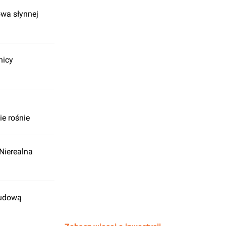
owa słynnej
nicy
e rośnie
Nierealna
budową