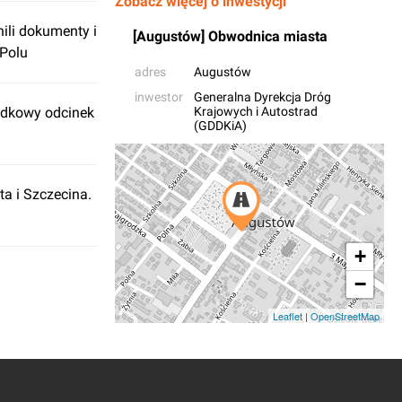
Zobacz więcej o inwestycji
ili dokumenty i
[Augustów] Obwodnica miasta
Polu
adres
Augustów
inwestor
Generalna Dyrekcja Dróg
odkowy odcinek
Krajowych i Autostrad
(GDDKiA)
a i Szczecina.
+
−
Leaflet
|
OpenStreetMap