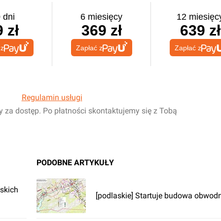
 dni
6 miesięcy
12 miesięc
 zł
369 zł
639 zł
 z
Zapłać z
Zapłać z
Regulamin usługi
y za dostęp. Po płatności skontaktujemy się z Tobą
PODOBNE ARTYKUŁY
skich
[podlaskie] Startuje budowa obwod