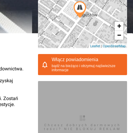
+
−
04.2013, 16:51
Leaflet
|
OpenStreetMap
Włącz powiadomienia
bądź na bieżąco i otrzymuj najświeższe
udownictwa.
informacje
 zyskaj
i. Zostań
stycje.
Chcesz dobrych darmowych
teści? NIE BLOKUJ REKLAM