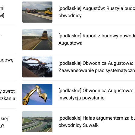
wni
[podlaskie] Augustów: Ruszyła bud
M]
obwodnicy
-
[podlaskie] Raport z budowy obwod
Augustowa
budowę
[podlaskie] Obwodnica Augustowa:
Zaawansowanie prac systematyczni
[podlaskie] Obwodnica Augustowa: 
y zwrot
inwestycja powstanie
eszkania
[podlaskie] Hałas argumentem za 
kiej
obwodnicy Suwałk
-u?