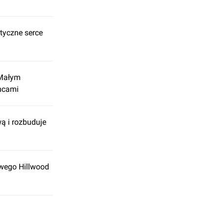
tyczne serce
 Małym
mcami
ą i rozbuduje
wego Hillwood