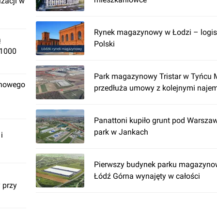
izacji w
Rynek magazynowy w Łodzi – logis
ą
Polski
 1000
Park magazynowy Tristar w Tyńcu
 nowego
przedłuża umowy z kolejnymi naje
Panattoni kupiło grunt pod Warszaw
park w Jankach
i
Pierwszy budynek parku magazyno
Łódź Górna wynajęty w całości
 przy