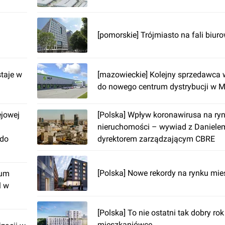
[pomorskie] Trójmiasto na fali biur
taje w
[mazowieckie] Kolejny sprzedawca
do nowego centrum dystrybucji w M
ejowej
[Polska] Wpływ koronawirusa na ry
nieruchomości – wywiad z Daniele
 do
dyrektorem zarządzającym CBRE
[Polska] Nowe rekordy na rynku m
rum
l w
[Polska] To nie ostatni tak dobry ro
mieszkaniówce