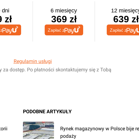
 dni
6 miesięcy
12 miesięc
 zł
369 zł
639 zł
 z
Zapłać z
Zapłać z
Regulamin usługi
y za dostęp. Po płatności skontaktujemy się z Tobą
PODOBNE ARTYKUŁY
orii
Rynek magazynowy w Polsce bije re
podaży