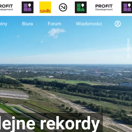
otny
Biura
Forum
Wiadomości
fot. Kajtman
ejne rekordy