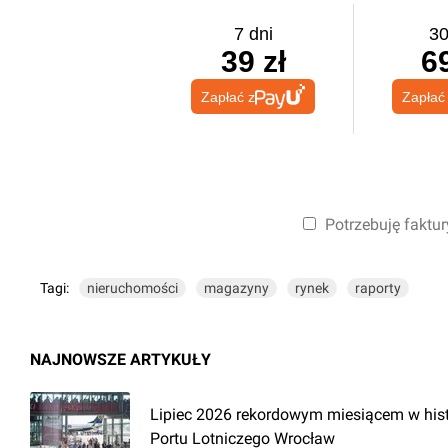
7 dni
30
39 zł
69
Zapłać z
Zapłać
Potrzebuję faktur
Tagi:
nieruchomości
magazyny
rynek
raporty
NAJNOWSZE ARTYKUŁY
Lipiec 2026 rekordowym miesiącem w hist
Portu Lotniczego Wrocław