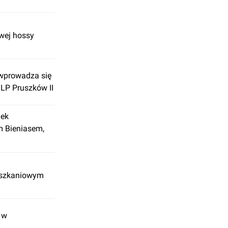
owej hossy
 wprowadza się
LP Pruszków II
nek
m Bieniasem,
ieszkaniowym
k w