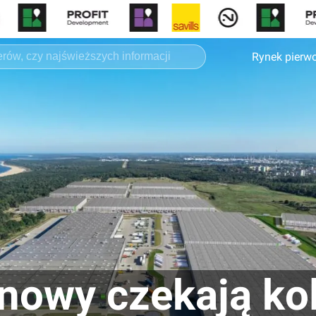
Rynek pierw
owy czekają kol