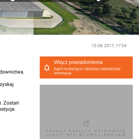
10.08.2017, 17:54
Włącz powiadomienia
bądź na bieżąco i otrzymuj najświeższe
udownictwa.
informacje
 zyskaj
i. Zostań
stycje.
Chcesz dobrych darmowych
teści? NIE BLOKUJ REKLAM