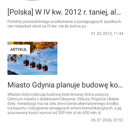
[Polska] W IV kw. 2012 r. taniej, ale nie wszędzie
Pomimo powszechnego przekonania o postępujących spadkach
cen mieszkań dane za IV kw. nie do końca po...
01.02.2013, 11:44
ARTYKUŁ
Miasto Gdynia planuje budowę kolei linowej, która połączy Centrum miasta z dzielnicami Oksywie, Obłuże, Pogórze i Babie Doły
Władze Gdyni planują budowę kolei linowej, która połączy
Centrum miasta z dzielnicami Oksywie, Obłuże, Pogórze i Babie
Doły. Inwestycja ma na celu stworzenie alternatywnego środka
transportu i odciążenie istniejących arterii komunikacyjnych, a jej
szacowany koszt wynosi od 300 mln zł do 600 mln zł.
06.07.2026, 07:51