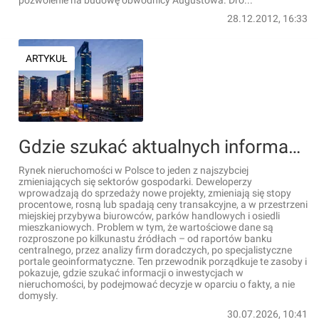
pozwolenie na budowę obwodnicy Augustowa. Dro...
28.12.2012, 16:33
ARTYKUŁ
Gdzie szukać aktualnych informacji o inwestycjach w nieruchomości w Polsce? Kompletny przewodnik po rynku mieszkaniowym, biurowym i handlowym
Rynek nieruchomości w Polsce to jeden z najszybciej
zmieniających się sektorów gospodarki. Deweloperzy
wprowadzają do sprzedaży nowe projekty, zmieniają się stopy
procentowe, rosną lub spadają ceny transakcyjne, a w przestrzeni
miejskiej przybywa biurowców, parków handlowych i osiedli
mieszkaniowych. Problem w tym, że wartościowe dane są
rozproszone po kilkunastu źródłach – od raportów banku
centralnego, przez analizy firm doradczych, po specjalistyczne
portale geoinformatyczne. Ten przewodnik porządkuje te zasoby i
pokazuje, gdzie szukać informacji o inwestycjach w
nieruchomości, by podejmować decyzje w oparciu o fakty, a nie
domysły.
30.07.2026, 10:41