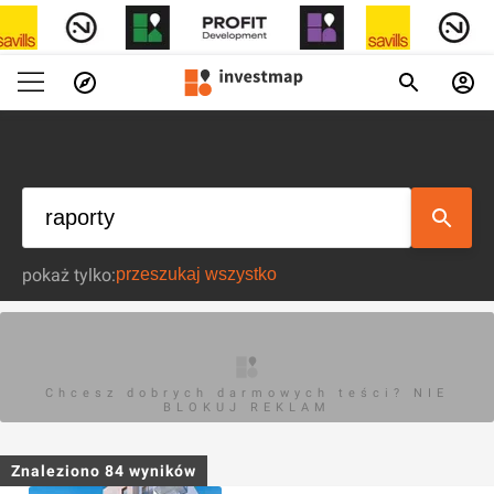
pokaż tylko:
Chcesz dobrych darmowych teści? NIE
BLOKUJ REKLAM
Znaleziono
84
wyników