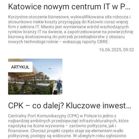
Katowice nowym centrum IT w Polsce. Miasto przyciąga coraz więcej firm z branży
Korzystne otoczenie biznesowe, wykwalifikowana siła robocza i
stosunkowo niskie koszty przyciągają do Katowic coraz więcej
firm z sektora IT. Miasto jest wymieniane wśród wschodzących
rynków branży IT na świecie, a zapotrzebowanie na powierzchnię
biurową dostosowaną do potrzeb przedsiębiorstw z obszaru
nowych technologii rośnie – wskazują raporty CBRE.
16.06.2025, 09:32
ARTYKUŁ
CPK – co dalej? Kluczowe inwestycje w infrastrukturę na horyzoncie [FILM]
Centralny Port Komunikacyjny (CPK) w Polsce to jedno z
najbardziej ambitnych przedsięwzięć infrastrukturalnych, które
napotyka na liczne wyzwania – zarówno polityczne, jak i
finansowe. Chociaż projekt często staje się elementem walki
politycznej, postępy są widoczne. W ubiegłym roku ogłoszono