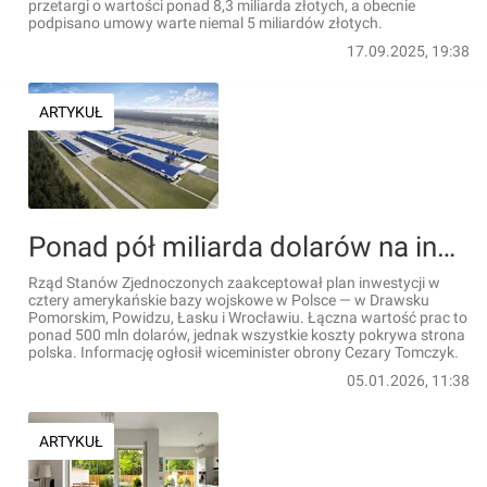
przetargi o wartości ponad 8,3 miliarda złotych, a obecnie
podpisano umowy warte niemal 5 miliardów złotych.
17.09.2025, 19:38
ARTYKUŁ
Ponad pół miliarda dolarów na inwestycje w 4 amerykańskie bazy wojskowe w Polsce. Zapłaci za nie Polska
Rząd Stanów Zjednoczonych zaakceptował plan inwestycji w
cztery amerykańskie bazy wojskowe w Polsce — w Drawsku
Pomorskim, Powidzu, Łasku i Wrocławiu. Łączna wartość prac to
ponad 500 mln dolarów, jednak wszystkie koszty pokrywa strona
polska. Informację ogłosił wiceminister obrony Cezary Tomczyk.
05.01.2026, 11:38
ARTYKUŁ