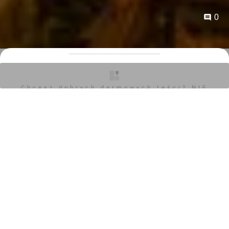
0
Artykuł sponsorowany
26.06.2018, 10:04
Chcesz dobrych darmowych teści? NIE
BLOKUJ REKLAM
Nowa Papiernia Ultra Nova weszła w finałowy etap i już
wkrótce zakończy się jej realizacja. Nowoczesne soft
lofty w nowym budynku i ostatnie oryginalne lofty w
historycznym obiekcie na Przedmieściu Oławskim będą
gotowe jeszcze w tym roku.
Chcesz dobrych darmowych teści? NIE
BLOKUJ REKLAM