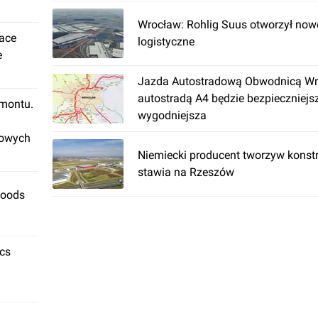
Wrocław: Rohlig Suus otworzył now
lace
logistyczne
e
Jazda Autostradową Obwodnicą Wro
autostradą A4 będzie bezpieczniejsz
emontu.
wygodniejsza
rowych
Niemiecki producent tworzyw konst
stawia na Rzeszów
Foods
ics