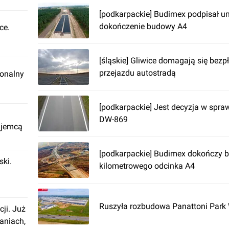
[podkarpackie] Budimex podpisał 
dokończenie budowy A4
ce.
[śląskie] Gliwice domagają się bezp
przejazdu autostradą
ionalny
[podkarpackie] Jest decyzja w spr
DW-869
ajemcą
[podkarpackie] Budimex dokończy 
ki.
kilometrowego odcinka A4
Ruszyła rozbudowa Panattoni Park 
cji. Już
aniach,