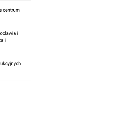
e centrum
cławia i
a i
rukcyjnych