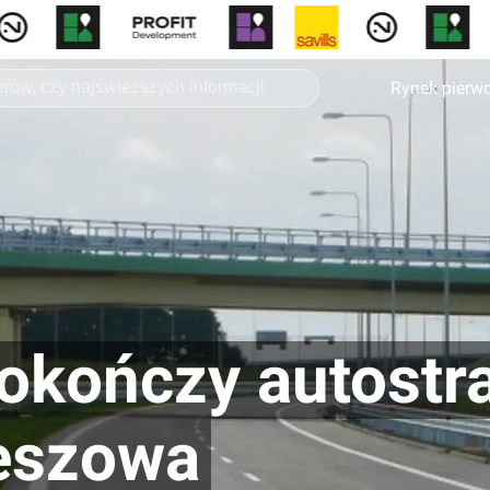
Rynek pierw
okończy autost
eszowa