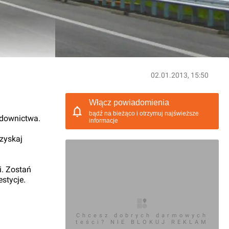
02.01.2013, 15:50
Włącz powiadomienia
bądź na bieżąco i otrzymuj najświeższe
udownictwa.
informacje
 zyskaj
i. Zostań
stycje.
Chcesz dobrych darmowych
teści? NIE BLOKUJ REKLAM