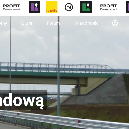
otny
Biura
Forum
Wiadomości
radową