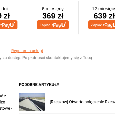
 dni
6 miesięcy
12 miesięc
 zł
369 zł
639 zł
 z
Zapłać z
Zapłać z
Regulamin usługi
y za dostęp. Po płatności skontaktujemy się z Tobą
PODOBNE ARTYKUŁY
ać z
[Rzeszów] Otwarto połączenie Rzes
dze
stowe -