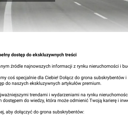
pełny dostęp do ekskluzywnych treści
nym źródle najnowszych informacji z rynku nieruchomości i b
my coś specjalnie dla Ciebie! Dołącz do grona subskrybentów i
tęp do naszych ekskluzywnych artykułów premium.
najważniejszymi trendami i wydarzeniami na rynku nieruchomośc
ym dostępem do wiedzy, która może odmienić Twoją karierę i inwe
iżej, aby dołączyć do grona subskrybentów: