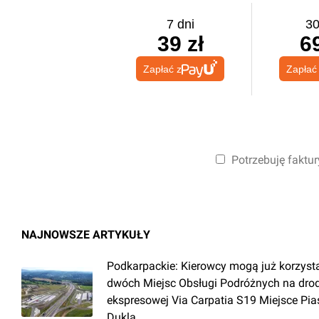
7 dni
30
39 zł
69
Zapłać z
Zapłać
Potrzebuję faktur
NAJNOWSZE ARTYKUŁY
Podkarpackie: Kierowcy mogą już korzyst
dwóch Miejsc Obsługi Podróżnych na dro
ekspresowej Via Carpatia S19 Miejsce Pia
Dukla