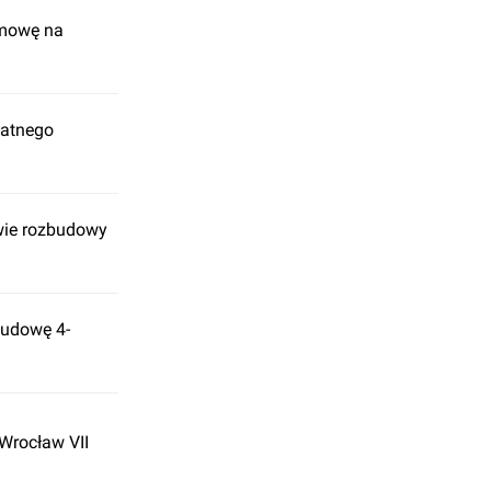
umowę na
łatnego
awie rozbudowy
budowę 4-
Wrocław VII