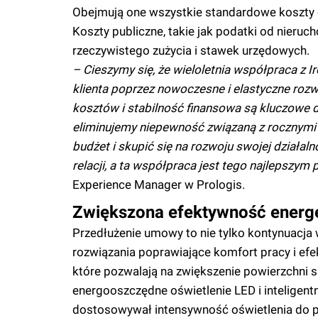
Obejmują one wszystkie standardowe koszty op
Koszty publiczne, takie jak podatki od nieruc
rzeczywistego zużycia i stawek urzędowych.
– Cieszymy się, że wieloletnia współpraca z 
klienta poprzez nowoczesne i elastyczne rozw
kosztów i stabilność finansowa są kluczowe d
eliminujemy niepewność związaną z rocznymi r
budżet i skupić się na rozwoju swojej działa
relacji, a ta współpraca jest tego najlepszym
Experience Manager w Prologis.
Zwiększona efektywność energ
Przedłużenie umowy to nie tylko kontynuacja
rozwiązania poprawiające komfort pracy i efe
które pozwalają na zwiększenie powierzchni
energooszczędne oświetlenie LED i inteligen
dostosowywał intensywność oświetlenia do po