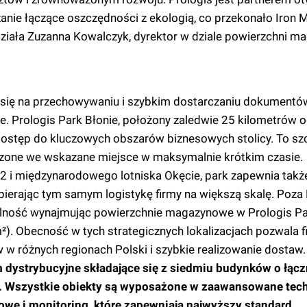
nie łączące oszczędności z ekologią, co przekonało Iron 
działa Zuzanna Kowalczyk, dyrektor w dziale powierzchni 
a się na przechowywaniu i szybkim dostarczaniu dokumentów
. Prologis Park Błonie, położony zaledwie 25 kilometrów 
dostęp do kluczowych obszarów biznesowych stolicy. To sz
zone we wskazane miejsce w maksymalnie krótkim czasie.
A2 i międzynarodowego lotniska Okęcie, park zapewnia takż
ierając tym samym logistykę firmy na większą skalę. Poza 
alność wynajmując powierzchnie magazynowe w Prologis Pa
). Obecność w tych strategicznych lokalizacjach pozwala f
w różnych regionach Polski i szybkie realizowanie dostaw.
 dystrybucyjne składające się z siedmiu budynków o łącz
 Wszystkie obiekty są wyposażone w zaawansowane tech
we i monitoring, które zapewniają najwyższy standard