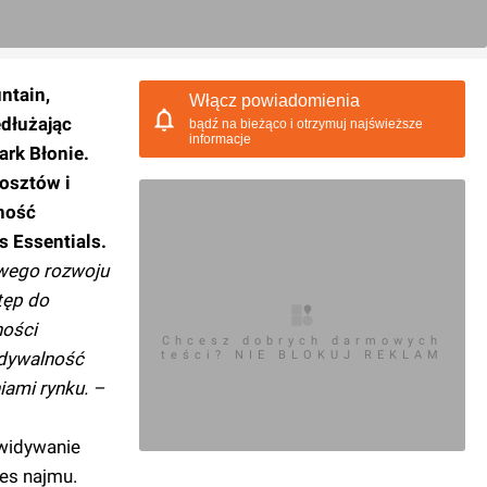
ntain,
Włącz powiadomienia
edłużając
bądź na bieżąco i otrzymuj najświeższe
informacje
rk Błonie.
kosztów i
ność
s Essentials.
nowego rozwoju
tęp do
ności
Chcesz dobrych darmowych
idywalność
teści? NIE BLOKUJ REKLAM
iami rynku. –
ewidywanie
res najmu.