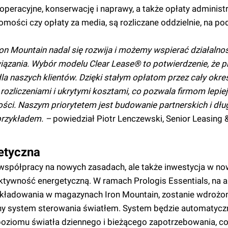
eracyjne, konserwację i naprawy, a także opłaty administr
homości czy opłaty za media, są rozliczane oddzielnie, na p
Iron Mountain nadal się rozwija i możemy wspierać działaln
iązania. Wybór modelu Clear Lease® to potwierdzenie, że p
la naszych klientów. Dzięki stałym opłatom przez cały okre
ozliczeniami i ukrytymi kosztami, co pozwala firmom lepie
lności. Naszym priorytetem jest budowanie partnerskich i dł
 przykładem. –
powiedział Piotr Lenczewski, Senior Leasing
etyczna
 współpracy na nowych zasadach, ale także inwestycja w n
ktywność energetyczną. W ramach Prologis Essentials, na a
 składowania w magazynach Iron Mountain, zostanie wdrożo
tny system sterowania światłem. System będzie automatycz
ziomu światła dziennego i bieżącego zapotrzebowania, co 