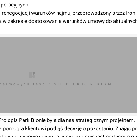
operacyjnych.
 i renegocjacji warunków najmu, przeprowadzony przez Iron
twa w zakresie dostosowania warunków umowy do aktualnyc
 darmowych teści? NIE BLOKUJ REKLAM
ologis Park Błonie była dla nas strategicznym projektem.
 pomogła klientowi podjąć decyzję o pozostaniu. Znając pri
osztów i zrównoważonym rozwoju. Prologis jest partnerem o