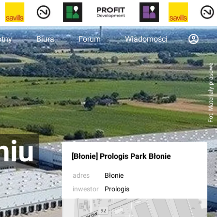
otny
Biura
Forum
Wiadomości
Fot. Materiały prasowe
niu
[Błonie] Prologis Park Błonie
adres
Błonie
inwestor
Prologis