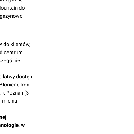
Mountain do
magazynowo –
 do klientów,
od centrum
czególnie
e łatwy dostęp
Błoniem, Iron
rk Poznań (3
irmie na
nej
nologie, w