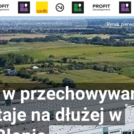
Rynek pierw
r w przechowywa
taje na dłużej w