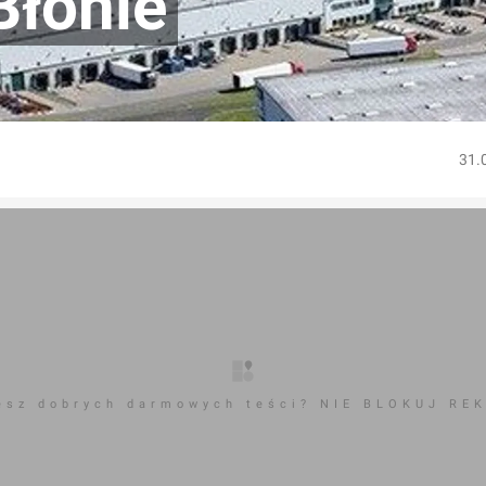
Błonie
31.
esz dobrych darmowych teści? NIE BLOKUJ RE