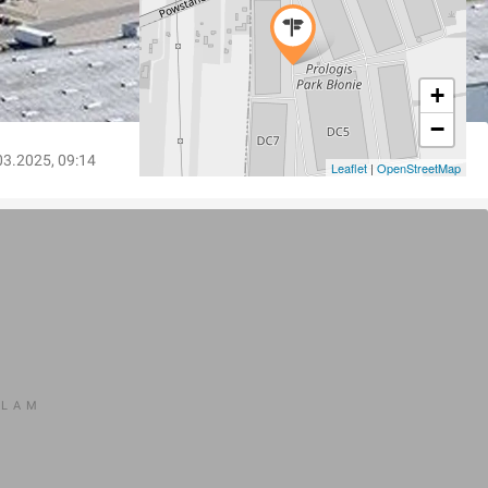
+
−
03.2025, 09:14
Leaflet
|
OpenStreetMap
KLAM