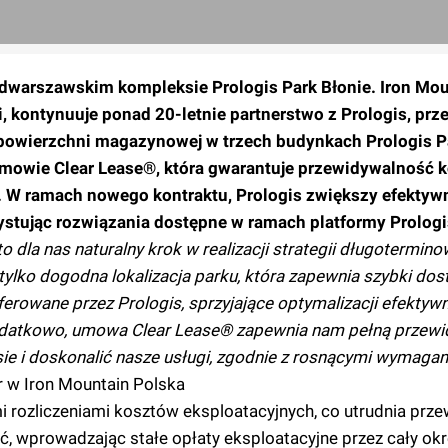
odwarszawskim kompleksie Prologis Park Błonie. Iron Mou
 kontynuuje ponad 20-letnie partnerstwo z Prologis, prz
owierzchni magazynowej w trzech budynkach Prologis Pa
 umowie Clear Lease®, która gwarantuje przewidywalność 
. W ramach nowego kontraktu, Prologis zwiększy efektyw
ystując rozwiązania dostępne w ramach platformy Prologi
o dla nas naturalny krok w realizacji strategii długotermi
tylko dogodna lokalizacja parku, która zapewnia szybki dos
ferowane przez Prologis, sprzyjające optymalizacji efektyw
odatkowo, umowa Clear Lease® zapewnia nam pełną przew
ie i doskonalić nasze usługi, zgodnie z rosnącymi wymagan
r w Iron Mountain Polska
i rozliczeniami kosztów eksploatacyjnych, co utrudnia prz
ć, wprowadzając stałe opłaty eksploatacyjne przez cały ok