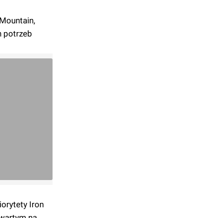
 Mountain,
h potrzeb
orytety Iron
twartym na