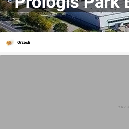
Prologis Park 
Orzech
Chc