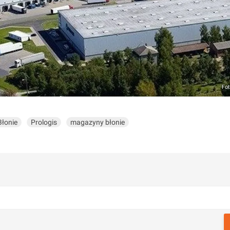
Fot
Błonie
Prologis
magazyny błonie