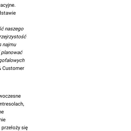
acyjne.
odstawie
ość naszego
rzejrzystość
s najmu
j planować
ugofalowych
 & Customer
owoczesne
ntresolach,
ne
nie
przełoży się