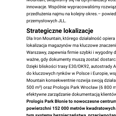
innowacje. Wspólnie wypracowaliśmy rozwiąza
przedłużenia najmu na kolejny okres.– powie
przemysłowych JLL.
Strategiczne lokalizacje
Dla Iron Mountain, którego działalność opier
lokalizacja magazynów ma kluczowe znaczenie
Warszawy, zapewnia firmie szybki i wygodny 
ważne, gdy dokumenty muszą zostać dostarc
Dzięki bliskości trasy E30/DK92, autostrady 
do kluczowych rynków w Polsce i Europie, wsp
Mountain konsekwentnie rozwija swoją dział
500 m²) oraz Prologis Park Wrocław (6 800 m²
efektywne zarządzanie dokumentacją klientów 
Prologis Park Błonie to nowoczesne centrum
powierzchni 152 000 metrów kwadratowych.
tym systemy bezpieczeństwa, przeciwpożaro