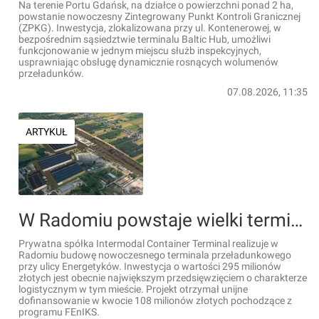
Na terenie Portu Gdańsk, na działce o powierzchni ponad 2 ha,
powstanie nowoczesny Zintegrowany Punkt Kontroli Granicznej
(ZPKG). Inwestycja, zlokalizowana przy ul. Kontenerowej, w
bezpośrednim sąsiedztwie terminalu Baltic Hub, umożliwi
funkcjonowanie w jednym miejscu służb inspekcyjnych,
usprawniając obsługę dynamicznie rosnących wolumenów
przeładunków.
07.08.2026, 11:35
ARTYKUŁ
W Radomiu powstaje wielki terminal intermodalny za 295 milionów złotych. Powstanie wiele nowych miejsc pracy
Prywatna spółka Intermodal Container Terminal realizuje w
Radomiu budowę nowoczesnego terminala przeładunkowego
przy ulicy Energetyków. Inwestycja o wartości 295 milionów
złotych jest obecnie największym przedsięwzięciem o charakterze
logistycznym w tym mieście. Projekt otrzymał unijne
dofinansowanie w kwocie 108 milionów złotych pochodzące z
programu FEnIKS.