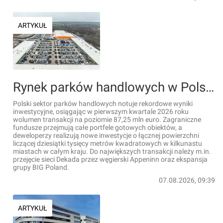
ARTYKUŁ
Rynek parków handlowych w Polsce rośnie: Transakcje o wartości ponad 460 mln euro i fala nowych inwestycji
Polski sektor parków handlowych notuje rekordowe wyniki
inwestycyjne, osiągając w pierwszym kwartale 2026 roku
wolumen transakcji na poziomie 87,25 mln euro. Zagraniczne
fundusze przejmują całe portfele gotowych obiektów, a
deweloperzy realizują nowe inwestycje o łącznej powierzchni
liczącej dziesiątki tysięcy metrów kwadratowych w kilkunastu
miastach w całym kraju. Do największych transakcji należy m.in.
przejęcie sieci Dekada przez węgierski Appeninn oraz ekspansja
grupy BIG Poland.
07.08.2026, 09:39
ARTYKUŁ