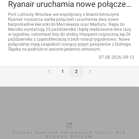
Ryanair uruchamia nowe połączenia z Wrocławia. Jedno z nich jest egzotyczne
Port Lotniczy Wrocław we współpracy z liniami lotniczymi
Ryanair rozszerza siatkę połączeń i uruchamia dwa nowe
bezpośrednie kierunki do Marrakeszu oraz Madrytu. Rejsy do
Maroka wystartują 25 października i będą realizowane dwa razy
w tygodniu, natomiast loty do stolicy Hiszpanii rozpoczną się 26
października z częstotliwością trzech rotacji tygodniowo. Nowe
połączenia mają zaspokoić rosnący popyt pasażerów z Dolnego
Śląska na podróże w sezonie jesienno-zimowym.
07.08.2026, 09:12
1
2
Chcesz dobrych darmowych teści? NIE
BLOKUJ REKLAM