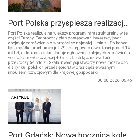
Port Polska przyspiesza realizację inwestycji. Już ponad 14 mld zł w ogłoszonych postępowaniach, do końca roku kolejne 40 mld zł
Port Polska realizuje największy program infrastrukturalny w tej
części Europy. Tegoroczny plan postępowań inwestycyjnych
obejmuje zamówienia o wartości co najmniej 1 mln zł. Do końca
lipca spółka uruchomiła już 29 postępowań o wartości ponad 14
mld zł, a do końca roku planuje ogłoszenie kolejnych zamówień o
wartości przekraczającej 40 mld zł. Ich łączna wartość
przekroczy 54 mld zł. Skala inwestycji stworzy nowe możliwości
dla rynku i polskich przedsiębiorstw oraz będzie ważnym
impulsem rozwojowym dla krajowej gospodarki.
08.08.2026, 06:45
ARTYKUŁ
Port Gdańsk: Nowa bocznica kolejowa i place składowe zwiększą możliwości operacyjne terminalu Baltic Hub [FILM]