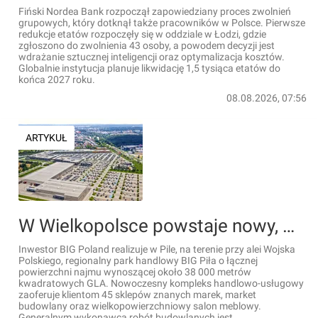
Fiński Nordea Bank rozpoczął zapowiedziany proces zwolnień
grupowych, który dotknął także pracowników w Polsce. Pierwsze
redukcje etatów rozpoczęły się w oddziale w Łodzi, gdzie
zgłoszono do zwolnienia 43 osoby, a powodem decyzji jest
wdrażanie sztucznej inteligencji oraz optymalizacja kosztów.
Globalnie instytucja planuje likwidację 1,5 tysiąca etatów do
końca 2027 roku.
08.08.2026, 07:56
ARTYKUŁ
W Wielkopolsce powstaje nowy, wielki regionalny park handlowy [WIZUALIZACJE]
Inwestor BIG Poland realizuje w Pile, na terenie przy alei Wojska
Polskiego, regionalny park handlowy BIG Piła o łącznej
powierzchni najmu wynoszącej około 38 000 metrów
kwadratowych GLA. Nowoczesny kompleks handlowo-usługowy
zaoferuje klientom 45 sklepów znanych marek, market
budowlany oraz wielkopowierzchniowy salon meblowy.
Generalnym wykonawcą robót budowlanych jest