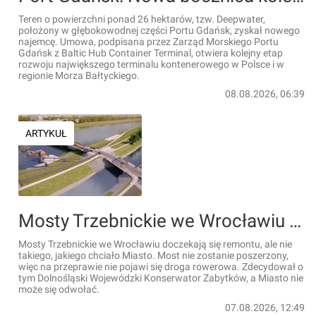
Teren o powierzchni ponad 26 hektarów, tzw. Deepwater,
położony w głębokowodnej części Portu Gdańsk, zyskał nowego
najemcę. Umowa, podpisana przez Zarząd Morskiego Portu
Gdańsk z Baltic Hub Container Terminal, otwiera kolejny etap
rozwoju największego terminalu kontenerowego w Polsce i w
regionie Morza Bałtyckiego.
08.08.2026, 06:39
ARTYKUŁ
Mosty Trzebnickie we Wrocławiu idą do remontu. Po decyzji Dolnośląskiego Konserwatora Zabytków nie będzie jednak ścieżek rowerowych ani szerszych chodników [WIZUALIZACJE]
Mosty Trzebnickie we Wrocławiu doczekają się remontu, ale nie
takiego, jakiego chciało Miasto. Most nie zostanie poszerzony,
więc na przeprawie nie pojawi się droga rowerowa. Zdecydował o
tym Dolnośląski Wojewódzki Konserwator Zabytków, a Miasto nie
może się odwołać.
07.08.2026, 12:49