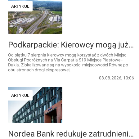
ARTYKUŁ
Podkarpackie: Kierowcy mogą już korzystać z dwóch Miejsc Obsługi Podróżnych na drodze ekspresowej Via Carpatia S19 Miejsce Piastowe - Dukla
Od piątku 7 sierpnia kierowcy mogą korzystać z dwóch Miejsc
Obsługi Podróżnych na Via Carpatia S19 Miejsce Piastowe -
Dukla. Zlokalizowane są na wysokości miejscowości Równe po
obu stronach drogi ekspresowej.
08.08.2026, 10:06
ARTYKUŁ
Nordea Bank redukuje zatrudnienie w Polsce. Zwolnienia grupowe w Łodzi