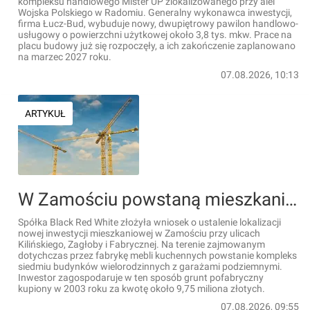
kompleksu handlowego Mister UP zlokalizowanego przy alei
Wojska Polskiego w Radomiu. Generalny wykonawca inwestycji,
firma Łucz-Bud, wybuduje nowy, dwupiętrowy pawilon handlowo-
usługowy o powierzchni użytkowej około 3,8 tys. mkw. Prace na
placu budowy już się rozpoczęły, a ich zakończenie zaplanowano
na marzec 2027 roku.
07.08.2026, 10:13
ARTYKUŁ
W Zamościu powstaną mieszkania zamiast fabryki mebli znanej, polskiej firmy. Black Red White wybuduje osiedle z 7 budynkami
Spółka Black Red White złożyła wniosek o ustalenie lokalizacji
nowej inwestycji mieszkaniowej w Zamościu przy ulicach
Kilińskiego, Zagłoby i Fabrycznej. Na terenie zajmowanym
dotychczas przez fabrykę mebli kuchennych powstanie kompleks
siedmiu budynków wielorodzinnych z garażami podziemnymi.
Inwestor zagospodaruje w ten sposób grunt pofabryczny
kupiony w 2003 roku za kwotę około 9,75 miliona złotych.
07.08.2026, 09:55