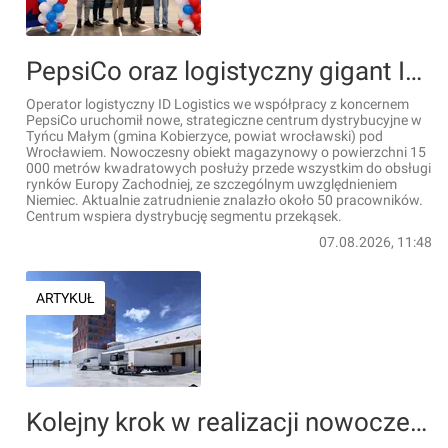
PepsiCo oraz logistyczny gigant ID Logistics uruchomili nowe, strategiczne centrum dystrybucyjne pod Wrocławiem
Operator logistyczny ID Logistics we współpracy z koncernem
PepsiCo uruchomił nowe, strategiczne centrum dystrybucyjne w
Tyńcu Małym (gmina Kobierzyce, powiat wrocławski) pod
Wrocławiem. Nowoczesny obiekt magazynowy o powierzchni 15
000 metrów kwadratowych posłuży przede wszystkim do obsługi
rynków Europy Zachodniej, ze szczególnym uwzględnieniem
Niemiec. Aktualnie zatrudnienie znalazło około 50 pracowników.
Centrum wspiera dystrybucję segmentu przekąsek.
07.08.2026, 11:48
ARTYKUŁ
Kolejny krok w realizacji nowoczesnego centrum kontroli granicznej w Porcie Gdańsk [WIZUALIZACJE]