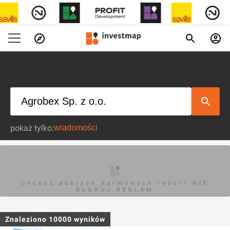
pokaż tylko:
Chcesz dobrych darmowych teści? NIE
BLOKUJ REKLAM
Znaleziono
10000
wyników