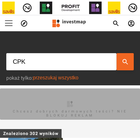
pokaż tylko:
Chcesz dobrych darmowych teści? NIE
BLOKUJ REKLAM
Znaleziono
302
wyników