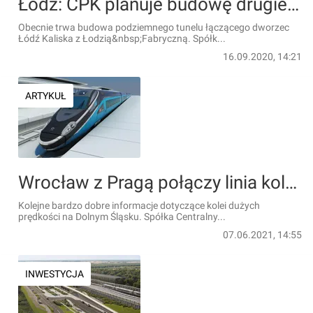
Łódź: CPK planuje budowę drugiego tunelu. Do Warszawy dojedziemy w 45 minut
Obecnie trwa budowa podziemnego tunelu łączącego dworzec
Łódź Kaliska z Łodzią&nbsp;Fabryczną. Spółk...
16.09.2020, 14:21
ARTYKUŁ
Wrocław z Pragą połączy linia kolejowa dużych prędkości. Wybrano wykonawcę studium dla tej inwestycji
Kolejne bardzo dobre informacje dotyczące kolei dużych
prędkości na Dolnym Śląsku. Spółka Centralny...
07.06.2021, 14:55
INWESTYCJA