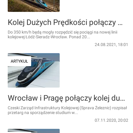
Kolej Dużych Prędkości połączy Wrocław z Łodzią. Umowa na prace przygotowawcze podpisana
Do 350 km/h będą mogły rozpędzić się pociągi na nowej linii
kolejowej Łódź-Sieradz-Wrocław. Ponad 20...
24.08.2021, 18:01
ARTYKUŁ
Wrocław i Pragę połączy kolej dużych prędkości? Czesi przystępują do analizy opłacalności tej inwestycji
Czeski Zarząd Infrastruktury Kolejowej (Sprava Żeleznic) rozpisał
przetarg na sporządzenie studium w...
07.11.2020, 20:02