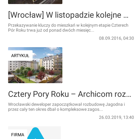
[Wrocław] W listopadzie kolejne mieszkania na kultowym osiedlu Cztery Pory Roku
Przekazywanie kluczy do mieszkań w kolejnym etapie Czterech
Pór Roku trwa już od ponad dwóch miesięc...
08.09.2016, 04:30
ARTYKUŁ
Cztery Pory Roku – Archicom rozbudowuje swoje osiedle społeczne na Jagodnie [WIZUALIZACJE]
Wrocławski deweloper zapoczątkował rozbudowę Jagodna i
przez cały ten okres dbał o kompleksowe zagos...
26.03.2019, 13:40
FIRMA