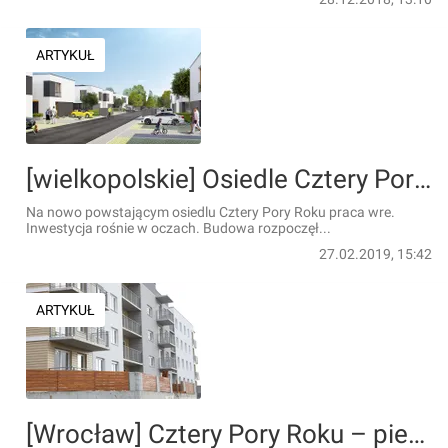
ARTYKUŁ
[wielkopolskie] Osiedle Cztery Pory Roku rozkwita w Gowarzewie
Na nowo powstającym osiedlu Cztery Pory Roku praca wre.
Inwestycja rośnie w oczach. Budowa rozpoczęł...
27.02.2019, 15:42
ARTYKUŁ
[Wrocław] Cztery Pory Roku – pierwsze oddania mieszkań już w czerwcu!