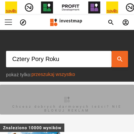
pokaż tylko:
Chcesz dobrych darmowych teści? NIE
BLOKUJ REKLAM
Znaleziono
10000
wyników