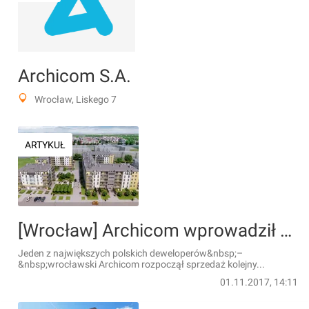
Archicom S.A.
Wrocław, Liskego 7
ARTYKUŁ
[Wrocław] Archicom wprowadził do sprzedaży nowe etapy osiedli Słoneczne Stabłowice i Cztery Pory Roku
Jeden z największych polskich deweloperów&nbsp;–
&nbsp;wrocławski Archicom rozpoczął sprzedaż kolejny...
01.11.2017, 14:11