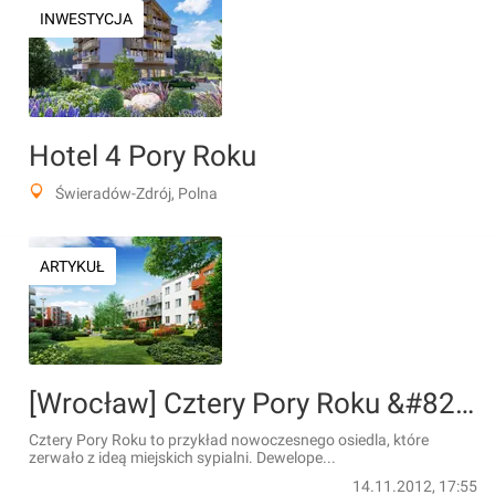
INWESTYCJA
Hotel 4 Pory Roku
Świeradów-Zdrój, Polna
ARTYKUŁ
[Wrocław] Cztery Pory Roku &#8211; 100 mieszkań w Rodzinie na swoim w ostatnim etapie inwestycji
Cztery Pory Roku to przykład nowoczesnego osiedla, które
zerwało z ideą miejskich sypialni. Dewelope...
14.11.2012, 17:55