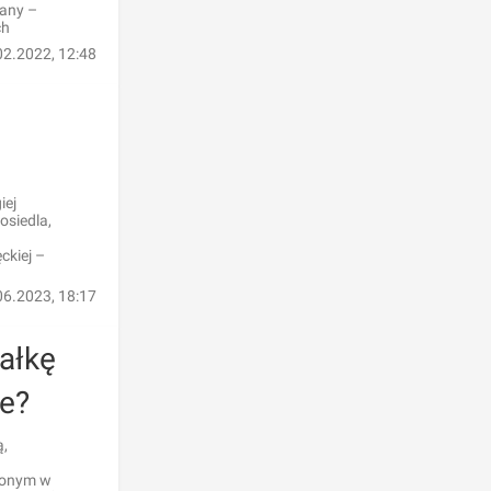
dany –
ch
02.2022, 12:48
iej
osiedla,
ckiej –
06.2023, 18:17
iałkę
ie?
ą,
rzonym w