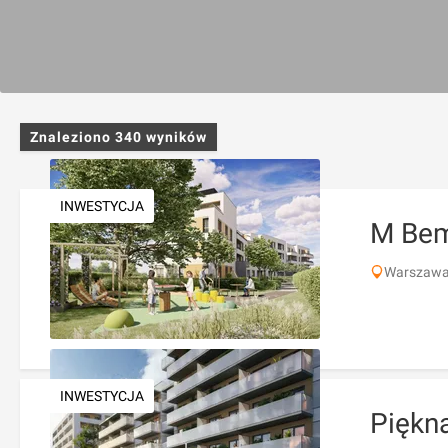
Znaleziono
340
wyników
INWESTYCJA
M Be
Warszawa
INWESTYCJA
Piękna