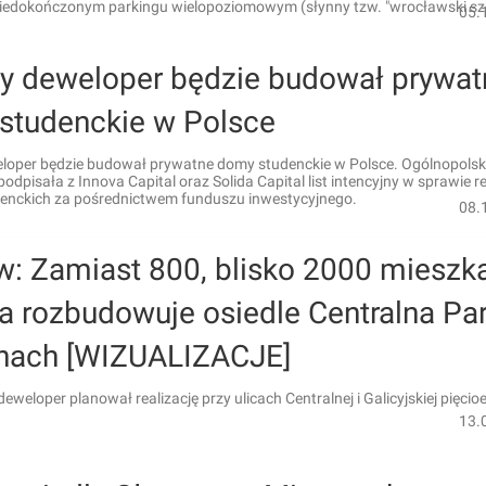
niedokończonym parkingu wielopoziomowym (słynny tzw. "wrocławski szki
05.
ny deweloper będzie budował prywat
studenckie w Polsce
eloper będzie budował prywatne domy studenckie w Polsce. Ogólnopolsk
podpisała z Innova Capital oraz Solida Capital list intencyjny w sprawie re
nckich za pośrednictwem funduszu inwestycyjnego.
08.
w: Zamiast 800, blisko 2000 mieszk
a rozbudowuje osiedle Centralna Pa
nach [WIZUALIZACJE]
eweloper planował realizację przy ulicach Centralnej i Galicyjskiej pięci
13.