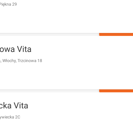
Piękna 29
ZAPYTAJ O 
nowa Vita
 Włochy, Trzcinowa 18
ZAPYTAJ O 
cka Vita
ywiecka 2C