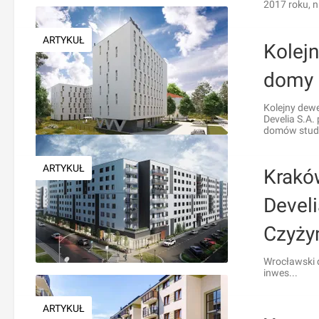
2017 roku, 
ARTYKUŁ
Kolej
domy 
Kolejny dew
Develia S.A. 
domów stude
ARTYKUŁ
Krakó
Develi
Czyży
Wrocławski d
inwes...
ARTYKUŁ