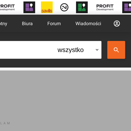
otny
Biura
Forum
Wiadomości
KLAM