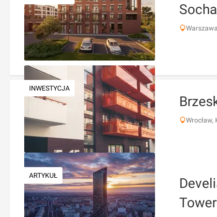
Socha
Warszawa
INWESTYCJA
Brzes
Wrocław, K
ARTYKUŁ
Devel
Tower