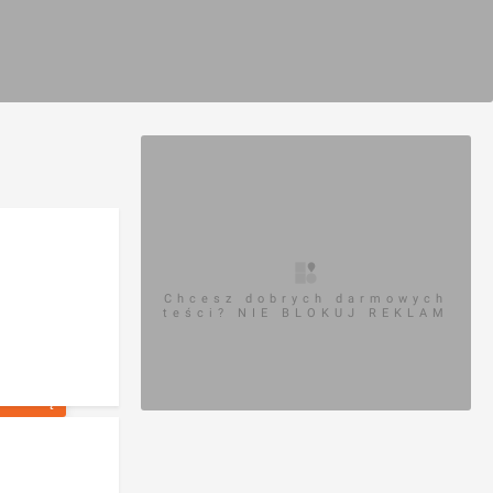
Chcesz dobrych darmowych
teści? NIE BLOKUJ REKLAM
OFERTĘ