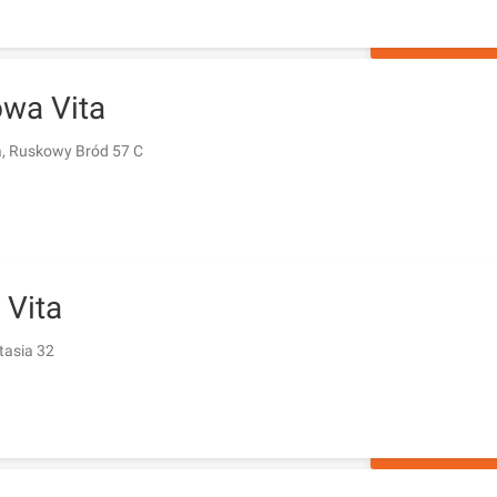
ZAPYTAJ O 
owa Vita
, Ruskowy Bród 57 C
 Vita
tasia 32
ZAPYTAJ O 