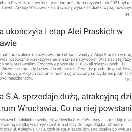
ych do Develii wrocławskich nieruchomości komercyjnych rok 2021 był u
 Tower i Arkady Wrocławskie, utrzymały wysokie odsetki wynajmowany
.
04.
a ukończyła I etap Alei Praskich w
awie
ymała pozwolenie na użytkowanie I etapu inwestycji Aleje Praskie i w drug
rwca rozpocznie przekazywanie mieszkań nabywcom. W ramach tej fazy 
go na warszawskim Grochowie powstało 110 lokali mieszkalnych i 11
Wszystkie znalazły już swoich właścicieli. Trwa też przebudowa ul. Drwę
ruch kołowy w Alejach zostanie mocno ograniczony, co wydatnie podniesie
two mieszkańców.
15.
a S.A. sprzedaje dużą, atrakcyjną dz
trum Wrocławia. Co na niej powstan
iększych polskich deweloperów, Develia S.A. z Wrocławia, sprzedaje duż
położoną działkę w samym centrum stolicy Dolnego Śląska. Chodzi o
ć przy ul. Kolejowej 8/10, czyli pustą, niezabudowaną działkę po wybu