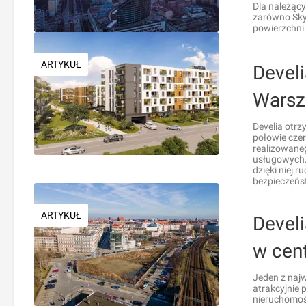
Dla należąc
zarówno Sky
powierzchni
ARTYKUŁ
Develi
Warsz
Develia otrz
połowie cze
realizowane
usługowych. 
dzięki niej 
bezpieczeńs
ARTYKUŁ
Develi
w cen
Jeden z najw
atrakcyjnie 
nieruchomoś