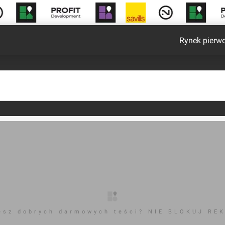
Rynek pierw
esz dobrych darmowych teści? NIE BLOKUJ RE