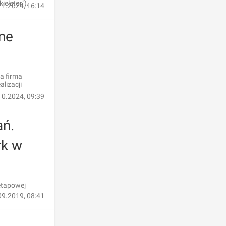
eletor").
11.2024, 16:14
ne
a firma
alizacji
10.2024, 09:39
ań.
rk w
oetapowej
09.2019, 08:41