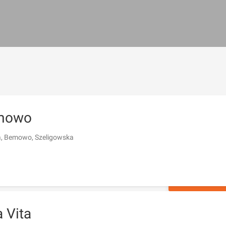
mowo
, Bemowo, Szeligowska
ZAPYTAJ O 
 Vita