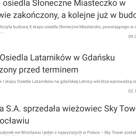
p osiedla Słoneczne Miasteczko w
wie zakończony, a kolejne już w bud
ończyła budowę X etapu osiedla Słoneczne Miasteczko, powstającego w d
..
09.
p Osiedla Latarników w Gdańsku
zony przed terminem
 I etapu Osiedla Latarników na gdańskiej Letnicy wkrótce wprowadzą si
.
02.
ia S.A. sprzedała wieżowiec Sky Tow
ocławiu
udynek we Wrocławiu i jeden z najwyższych w Polsce – Sky Tower został