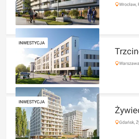
Wrocław, 
INWESTYCJA
Trzci
Warszawa,
INWESTYCJA
Żywie
Gdańsk, Ż