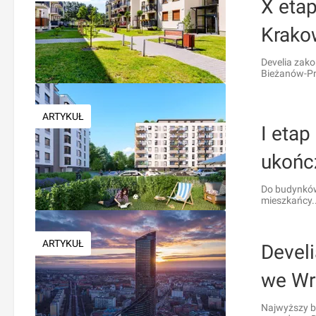
X eta
Krako
Develia zak
Bieżanów-Pr.
ARTYKUŁ
I eta
ukońc
Do budynków
mieszkańcy..
ARTYKUŁ
Devel
we Wr
Najwyższy b