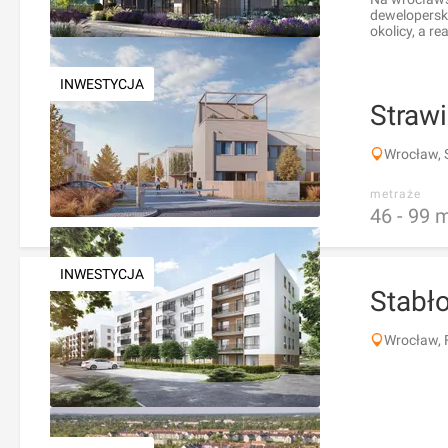
deweloperski
okolicy, a r
INWESTYCJA
Straw
Wrocław, 
metraże
46 -
99
INWESTYCJA
Stabł
Wrocław, 