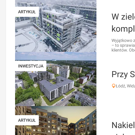
ARTYKUŁ
W ziel
kompl
Wyjątkowo z
– to sprawia
klientów. Ob
INWESTYCJA
Przy S
Łódź, Wid
ARTYKUŁ
Nakie