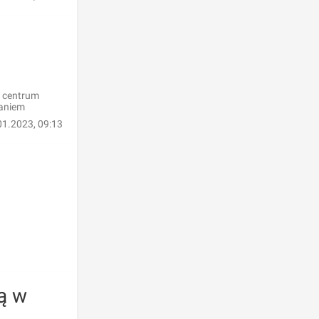
z centrum
waniem
01.2023, 09:13
ą w