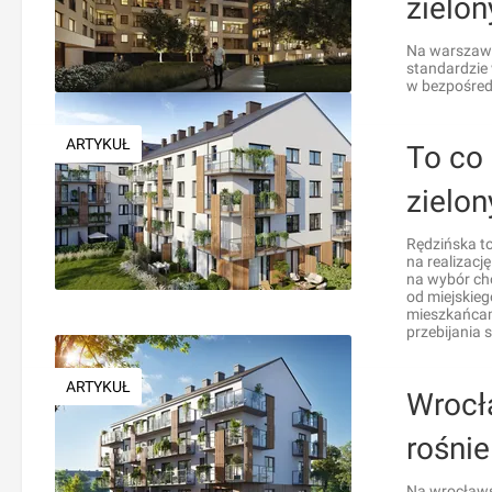
zielon
Na warszaws
standardzie
w bezpośred
ARTYKUŁ
To co 
zielo
Rędzińska to
na realizacj
na wybór ch
od miejskieg
mieszkańcam
przebijania 
ARTYKUŁ
Wrocła
rośnie
Na wrocławs