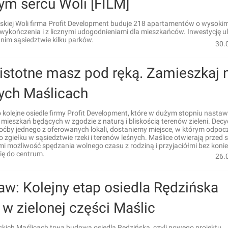
ym sercu Woli [FILM]
kiej Woli firma Profit Development buduje 218 apartamentów o wysoki
 wykończenia i z licznymi udogodnieniami dla mieszkańców. Inwestycję 
nim sąsiedztwie kilku parków.
30.
istotne masz pod ręką. Zamieszkaj 
nych Maślicach
 kolejne osiedle firmy Profit Development, które w dużym stopniu nastaw
ę mieszkań będących w zgodzie z naturą i bliskością terenów zieleni. Decy
oćby jednego z oferowanych lokali, dostaniemy miejsce, w którym odpo
o zgiełku w sąsiedztwie rzeki i terenów leśnych. Maślice otwierają przed 
i możliwość spędzania wolnego czasu z rodziną i przyjaciółmi bez koni
się do centrum.
26.
w: Kolejny etap osiedla Rędzińska
 w zielonej części Maślic
kich Maślicach trwa budowa osiedla Rędzińska, czyli nowego projektu