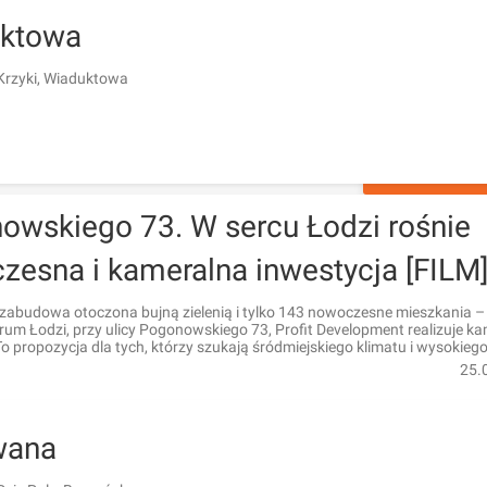
ktowa
Krzyki, Wiaduktowa
ZAPYTAJ O 
owskiego 73. W sercu Łodzi rośnie
zesna i kameralna inwestycja [FILM
abudowa otoczona bujną zielenią i tylko 143 nowoczesne mieszkania –
rum Łodzi, przy ulicy Pogonowskiego 73, Profit Development realizuje k
To propozycja dla tych, którzy szukają śródmiejskiego klimatu i wysokieg
25.
wana