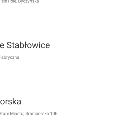
Psie Pole, Byczyńska
ne Stabłowice
Fabryczna
borska
Stare Miasto, Braniborska 10E