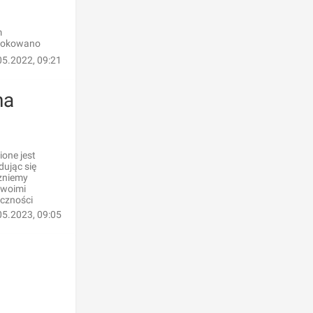
m
ulokowano
05.2022, 09:21
na
ione jest
dując się
czniemy
swoimi
eczności
05.2023, 09:05