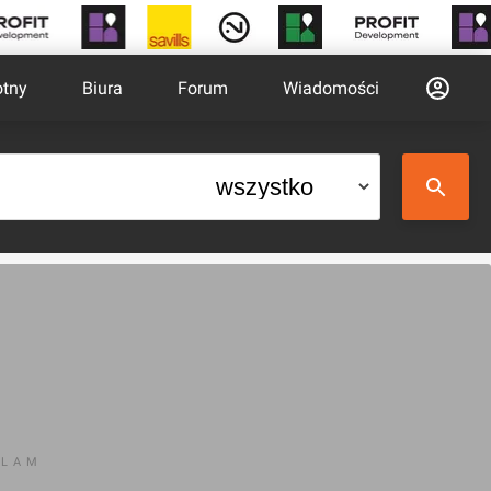
otny
Biura
Forum
Wiadomości
KLAM