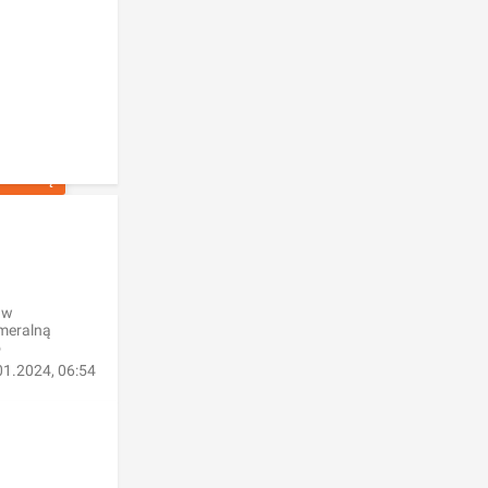
OFERTĘ
]
 w
ameralną
o
01.2024, 06:54