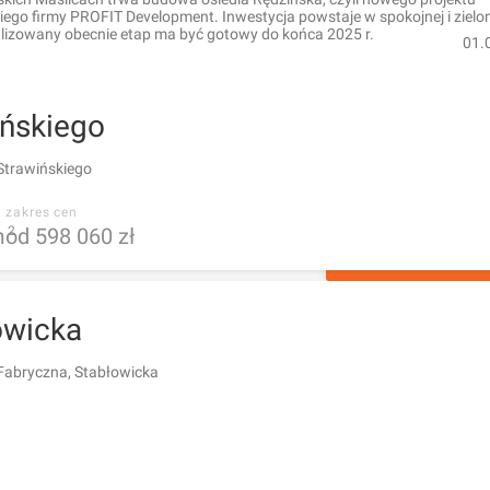
ego firmy PROFIT Development. Inwestycja powstaje w spokojnej i zielo
ealizowany obecnie etap ma być gotowy do końca 2025 r.
01.
ińskiego
Strawińskiego
zakres cen
m
od 598 060 zł
2
POKAŻ 31 OG
owicka
Fabryczna, Stabłowicka