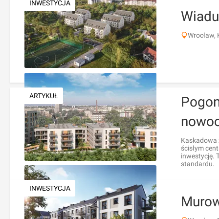
INWESTYCJA
Wiadu
Wrocław, 
ARTYKUŁ
Pogon
nowoc
Kaskadowa z
ścisłym cent
inwestycję. 
standardu.
INWESTYCJA
Muro