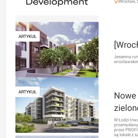
Wrocław, 
ARTYKUŁ
[Wroc
Jesienna ru
wrocławskim
ARTYKUŁ
Nowe 
zielon
W Łodzi trwa
przemyślany
przez PROFI
są lokale z 