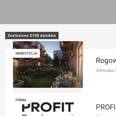
Znaleziono
5108
wyników
INWESTYCJA
Rogow
Wrocław, 
FIRMA
PROFI