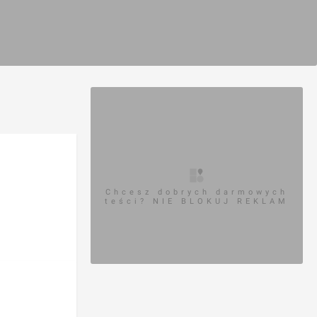
Chcesz dobrych darmowych
teści? NIE BLOKUJ REKLAM