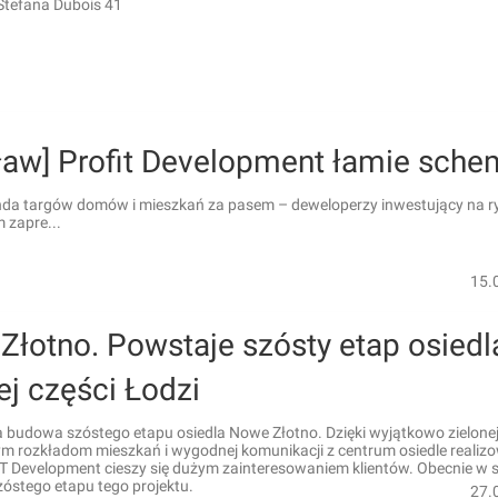
Stefana Dubois 41
ław] Profit Development łamie sche
nda targów domów i mieszkań za pasem – deweloperzy inwestujący na r
 zapre...
15.
Złotno. Powstaje szósty etap osiedl
ej części Łodzi
 budowa szóstego etapu osiedla Nowe Złotno. Dzięki wyjątkowo zielonej 
m rozkładom mieszkań i wygodnej komunikacji z centrum osiedle realiz
T Development cieszy się dużym zainteresowaniem klientów. Obecnie w 
szóstego etapu tego projektu.
27.