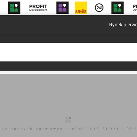
Rynek pierw
esz dobrych darmowych teści? NIE BLOKUJ RE