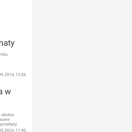
maty
ynku
09.2014, 13:36
a w
okolicy,
owane
sprzedaży
05.2024, 11:40