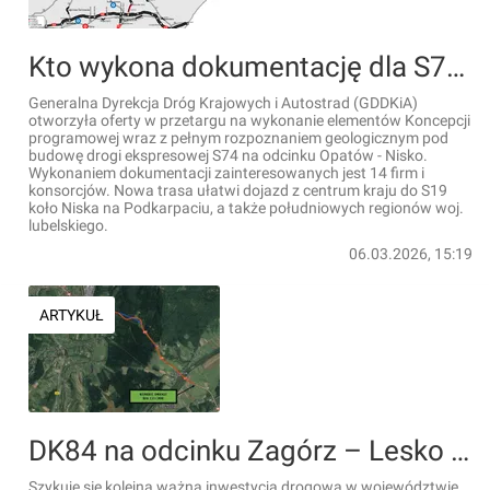
Kto wykona dokumentację dla S74 Opatów - Nisko, najkrótszego połączenia centrum z południowo-wschodnią Polską? ??
Generalna Dyrekcja Dróg Krajowych i Autostrad (GDDKiA)
otworzyła oferty w przetargu na wykonanie elementów Koncepcji
programowej wraz z pełnym rozpoznaniem geologicznym pod
budowę drogi ekspresowej S74 na odcinku Opatów - Nisko.
Wykonaniem dokumentacji zainteresowanych jest 14 firm i
konsorcjów. Nowa trasa ułatwi dojazd z centrum kraju do S19
koło Niska na Podkarpaciu, a także południowych regionów woj.
lubelskiego.
06.03.2026, 15:19
ARTYKUŁ
DK84 na odcinku Zagórz – Lesko zostanie rozbudowana. Otwarto oferty na prace przygotowawcze
Szykuje się kolejna ważna inwestycja drogowa w województwie