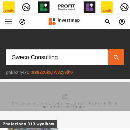
pokaż tylko:
Chcesz dobrych darmowych teści? NIE
BLOKUJ REKLAM
Znaleziono
313
wyników