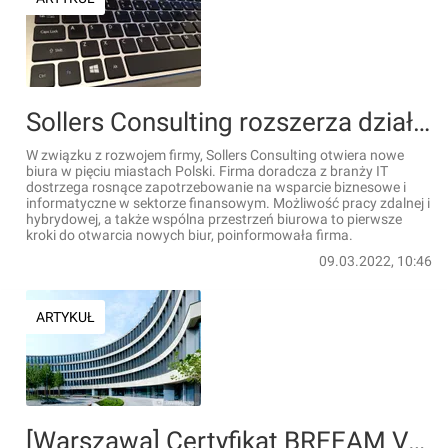
Sollers Consulting rozszerza działalność w Polsce
W związku z rozwojem firmy, Sollers Consulting otwiera nowe
biura w pięciu miastach Polski. Firma doradcza z branży IT
dostrzega rosnące zapotrzebowanie na wsparcie biznesowe i
informatyczne w sektorze finansowym. Możliwość pracy zdalnej i
hybrydowej, a także wspólna przestrzeń biurowa to pierwsze
kroki do otwarcia nowych biur, poinformowała firma.
09.03.2022, 10:46
ARTYKUŁ
[Warszawa] Certyfikat BREEAM Very Good dla Royal Wilanów