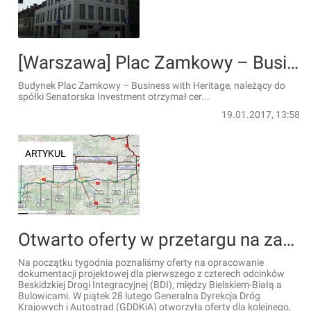
[Warszawa] Plac Zamkowy – Business with Heritage z ekologicznym certyfikatem
Budynek Plac Zamkowy – Business with Heritage, należący do
spółki Senatorska Investment otrzymał cer...
19.01.2017, 13:58
ARTYKUŁ
Otwarto oferty w przetargu na zaprojektowanie kolejnego odcinka S52 Beskidzkiej Drogi Integracyjnej
Na początku tygodnia poznaliśmy oferty na opracowanie
dokumentacji projektowej dla pierwszego z czterech odcinków
Beskidzkiej Drogi Integracyjnej (BDI), między Bielskiem-Białą a
Bulowicami. W piątek 28 lutego Generalna Dyrekcja Dróg
Krajowych i Autostrad (GDDKiA) otworzyła oferty dla kolejnego,