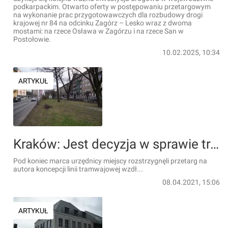
podkarpackim. Otwarto oferty w postępowaniu przetargowym
na wykonanie prac przygotowawczych dla rozbudowy drogi
krajowej nr 84 na odcinku Zagórz – Lesko wraz z dwoma
mostami: na rzece Osława w Zagórzu i na rzece San w
Postołowie.
10.02.2025, 10:34
ARTYKUŁ
Kraków: Jest decyzja w sprawie tramwaju wzdłuż Alej Trzech Wieszczów
Pod koniec marca urzędnicy miejscy rozstrzygnęli przetarg na
autora koncepcji linii tramwajowej wzdł...
08.04.2021, 15:06
ARTYKUŁ