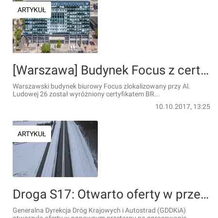
ARTYKUŁ
[Warszawa] Budynek Focus z certyfikatem BREEAM IN-USE
Warszawski budynek biurowy Focus zlokalizowany przy Al.
Ludowej 26 został wyróżniony certyfikatem BR...
10.10.2017, 13:25
ARTYKUŁ
Droga S17: Otwarto oferty w przetargu na zaprojektowanie dojazdu do planowanego terminala na granicy z Ukrainą
Generalna Dyrekcja Dróg Krajowych i Autostrad (GDDKiA)