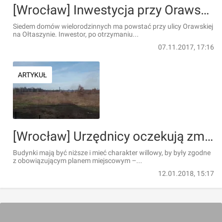
[Wrocław] Inwestycja przy Orawskiej coraz bliżej rozpoczęcia. Jest wniosek o pozwolenie na budowę
Siedem domów wielorodzinnych ma powstać przy ulicy Orawskiej
na Ołtaszynie. Inwestor, po otrzymaniu...
07.11.2017, 17:16
ARTYKUŁ
[Wrocław] Urzędnicy oczekują zmian w projekcie osiedla na Ołtaszynie
Budynki mają być niższe i mieć charakter willowy, by były zgodne
z obowiązującym planem miejscowym –...
12.01.2018, 15:17