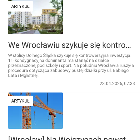
ARTYKUŁ
We Wrocławiu szykuje się kontrowersyjna inwestycja. 11‑kondygnacyjny budynek ma stanąć na działce przeznaczonej pod szkoły i sport [WIZUALIZACJE]
W stolicy Dolnego Śląska szykuje się kontrowersyjna inwestycja.
11‑kondygnacyjna dominanta ma stanąć na działce
przeznaczonej pod szkoły i sport. Na południu Wrocławia ruszyła
procedura dotycząca zabudowy pustej działki przy ul. Babiego
Lata i Mglistnej.
23.04.2026, 07:33
ARTYKUŁ
[Wrocław] Na Wojszycach powstanie kolejne osiedle