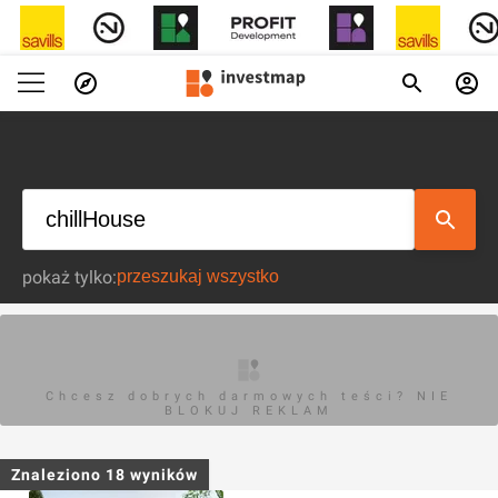
pokaż tylko:
Chcesz dobrych darmowych teści? NIE
BLOKUJ REKLAM
Znaleziono
18
wyników