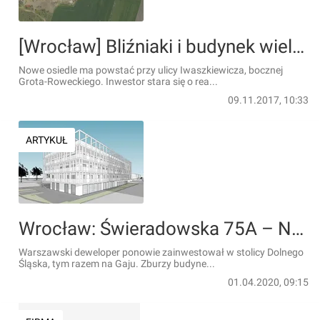
[Wrocław] Bliźniaki i budynek wielorodzinny – to powstanie na Wojszycach
Nowe osiedle ma powstać przy ulicy Iwaszkiewicza, bocznej
Grota-Roweckiego. Inwestor stara się o rea...
09.11.2017, 10:33
ARTYKUŁ
Wrocław: Świeradowska 75A – Nacarat zbuduje mieszkania przy Wzgórzu Gajowym [WIZUALIZACJE]
Warszawski deweloper ponowie zainwestował w stolicy Dolnego
Śląska, tym razem na Gaju. Zburzy budyne...
01.04.2020, 09:15