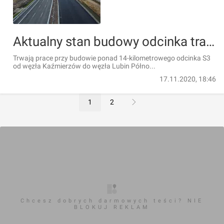
Aktualny stan budowy odcinka trasy S3 Lubin Północ - Kaźmierzów [ZDJĘCIA]
Trwają prace przy budowie ponad 14-kilometrowego odcinka S3
od węzła Kaźmierzów do węzła Lubin Półno...
17.11.2020, 18:46
1
2
Chcesz dobrych darmowych teści? NIE
BLOKUJ REKLAM