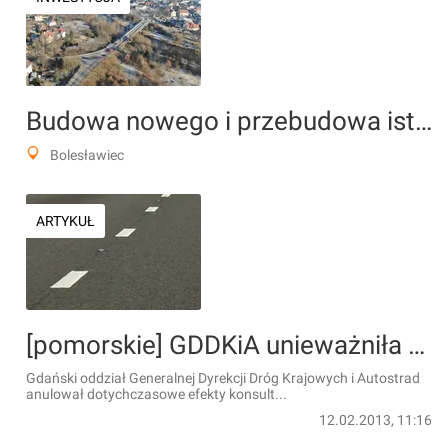
Budowa nowego i przebudowa istniejącego mostu przez rzekę Bóbr, w ciągu DK94 w Bolesławcu
Bolesławiec
ARTYKUŁ
[pomorskie] GDDKiA unieważniła konsultacje w sprawie obwodnicy metropolitalnej
Gdański oddział Generalnej Dyrekcji Dróg Krajowych i Autostrad
anulował dotychczasowe efekty konsult...
12.02.2013, 11:16