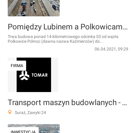
Pomiędzy Lubinem a Polkowicami powstaje brakujący odcinek trasy S3 [ZDJĘCIA]
Trwa budowa ponad 14-kilometrowego odcinka S3 od węzła
Polkowice Północ (dawna nazwa Kaźmierzów) do...
06.04.2021, 09:29
FIRMA
Transport maszyn budowlanych - TOMAR
Suraż, Zawyki 24
INWESTYCJA