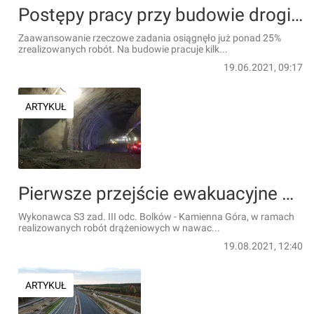
Postępy pracy przy budowie drogi ekspresowej S3 pomiędzy Kamienną Górą a Lubawką [ZDJĘCIA]
Zaawansowanie rzeczowe zadania osiągnęło już ponad 25%
zrealizowanych robót. Na budowie pracuje kilk...
19.06.2021, 09:17
ARTYKUŁ
Pierwsze przejście ewakuacyjne w tunelu w ciągu budowanej trasy S3 w Starych Bogaczowicach jest już drożne [ZDJĘCIA]
Wykonawca S3 zad. III odc. Bolków - Kamienna Góra, w ramach
realizowanych robót drążeniowych w nawac...
19.08.2021, 12:40
ARTYKUŁ