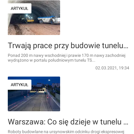
ARTYKUŁ
Trwają prace przy budowie tunelu na trasie S3, na odcinku Bolków - Kamienna Góra [FILM + ZDJĘCIA]
Ponad 200 m nawy wschodniej i prawie 170 m nawy zachodniej
wydrążono w portalu południowym tunelu TS...
02.03.2021, 19:34
ARTYKUŁ
Warszawa: Co się dzieje w tunelu w ciągu Południowej Obwodnicy Warszawy i kiedy otwarcie trasy? [ZDJĘCIA]
Roboty budowlane na ursynowskim odcinku drogi ekspresowej