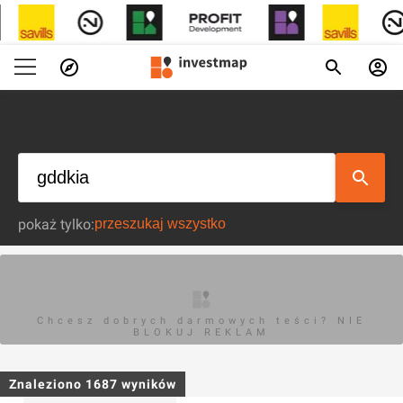
pokaż tylko:
Chcesz dobrych darmowych teści? NIE
BLOKUJ REKLAM
Znaleziono
1687
wyników